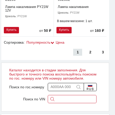
Лампа накаливания PY21W
Лампа накаливания
12V
Цоколь
: PY21W
Цоколь
: PY21W
В вашем магазине:
1 шт.
Купить
Купить
от
50 ₽
от
160 ₽
Сортировка:
Популярность
Цена
1
2
3
Каталог находится в стадии заполнения. Для
быстрого и точного поиска воспользуйтесь поиском
по гос. номеру или VIN номеру автомобиля.
Поиск по гос.номеру
Поиск по VIN