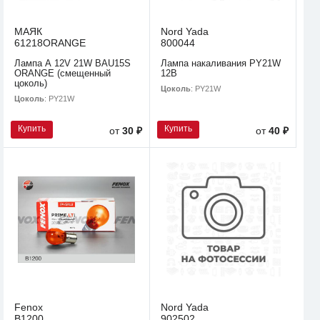
МАЯК
Nord Yada
61218ORANGE
800044
Лампа А 12V 21W BAU15S
Лампа накаливания PY21W
ORANGE (смещенный
12В
цоколь)
Цоколь
: PY21W
Цоколь
: PY21W
Купить
Купить
от
30 ₽
от
40 ₽
Fenox
Nord Yada
B1200
902502