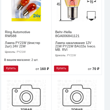
Ring Automotive
Behr-Hella
RW588
8GA006841121
Лампа PY21W (блистер
Лампа накаливания 12V
2шт) 24V 21W
21W PY21W BAU15s Iveco.
MB. RVI
Цоколь
: PY21W
Цоколь
: PY21W
В вашем магазине:
2 шт.
Купить
Купить
от
160 ₽
от
70 ₽