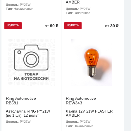
AMBER
Цоколь
: PY21W
Цоколь
: PY21W
Тип
: Накаливания
Тип
: Галогенная
Купить
Купить
от
90 ₽
от
30 ₽
Ring Automotive
Ring Automotive
RB581
REW343
Автолампа RING PY21W
Лампа 12V 21W FLASHER
(по 1 шт): 12 вольт
AMBER
Цоколь
: PY21W
Цоколь
: PY21W
Тип
: Накаливания