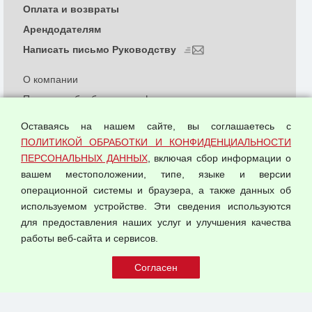
Оплата и возвраты
Арендодателям
Написать письмо Руководству
О компании
Политика обработки и конфиденциальности
персональных данных
Оставаясь на нашем сайте, вы соглашаетесь с
Согласием на обработку персональных данных
ПОЛИТИКОЙ ОБРАБОТКИ И КОНФИДЕНЦИАЛЬНОСТИ
Оферта оптовой купли-продажи
ПЕРСОНАЛЬНЫХ ДАННЫХ
, включая сбор информации о
Публичная оферта
вашем местоположении, типе, языке и версии
операционной системы и браузера, а также данных об
используемом устройстве. Эти сведения используются
для предоставления наших услуг и улучшения качества
© 2026 ООО "Феникс"
работы веб-сайта и сервисов.
Все права защищены.