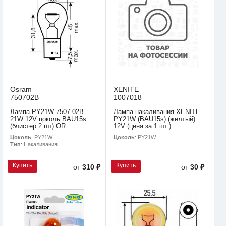
Osram
XENITE
750702B
1007018
Лампа PY21W 7507-02B
Лампа накаливания XENITE
21W 12V цоколь BAU15s
PY21W (BAU15s) (желтый)
(блистер 2 шт) OR
12V (цена за 1 шт.)
Цоколь
: PY21W
Цоколь
: PY21W
Тип
: Накаливания
Купить
Купить
от
310 ₽
от
30 ₽