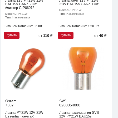
Лампа 12V PY21W 21W
Лампа желт 12V PY21W
BAU15s GANZ 2 шт.
21W BAU15s GANZ 1 шт.
блистер GIP06072
Цоколь
: PY21W
Цоколь
: PY21W
Тип
: Накаливания
Тип
: Накаливания
В вашем магазине:
35 шт.
В вашем магазине:
> 50 шт.
Купить
Купить
от
110 ₽
от
40 ₽
Osram
SVS
7507
0200054000
Лампа PY21W 12V 21W
Лампа накаливания SVS
Essential (желтая)
12V PY21W BAU15s