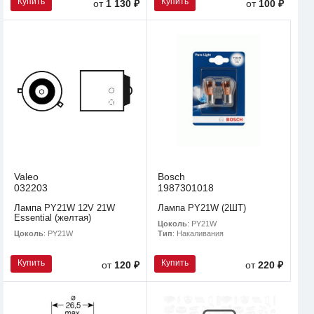
Купить
Купить
от
1 130 ₽
от
100 ₽
Valeo
Bosch
032203
1987301018
Лампа PY21W 12V 21W
Лампа PY21W (2ШТ)
Essential (желтая)
Цоколь
: PY21W
Цоколь
: PY21W
Тип
: Накаливания
Купить
Купить
от
120 ₽
от
220 ₽