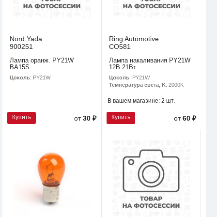
Nord Yada
Ring Automotive
900251
CO581
Лампа оранж. PY21W
Лампа накаливания PY21W
BA15S
12В 21Вт
Цоколь
: PY21W
Цоколь
: PY21W
Температура света, K
: 2000K
В вашем магазине:
2 шт.
Купить
Купить
от
30 ₽
от
60 ₽