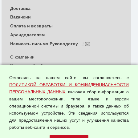
Доставка
Вакансии
Оплата и возвраты
Арендодателям
Написать письмо Руководству
О компании
Политика обработки и конфиденциальности
персональных данных
Оставаясь на нашем сайте, вы соглашаетесь с
Согласием на обработку персональных данных
ПОЛИТИКОЙ ОБРАБОТКИ И КОНФИДЕНЦИАЛЬНОСТИ
Оферта оптовой купли-продажи
ПЕРСОНАЛЬНЫХ ДАННЫХ
, включая сбор информации о
Публичная оферта
вашем местоположении, типе, языке и версии
операционной системы и браузера, а также данных об
используемом устройстве. Эти сведения используются
для предоставления наших услуг и улучшения качества
© 2026 ООО "Феникс"
работы веб-сайта и сервисов.
Все права защищены.