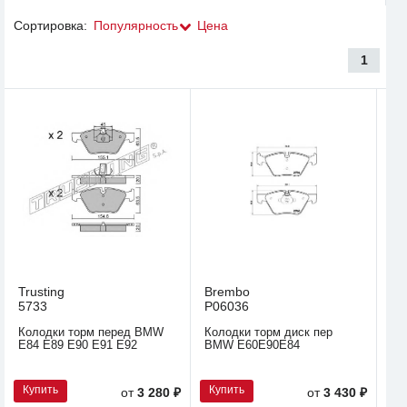
Сортировка:
Популярность
Цена
1
Trusting
Brembo
5733
P06036
Колодки торм перед BMW
Колодки торм диск пер
E84 E89 E90 E91 E92
BMW E60E90E84
Купить
Купить
от
3 280 ₽
от
3 430 ₽