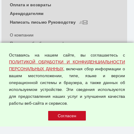
Оплата и возвраты
Арендодателям
Написать письмо Руководству
О компании
Политика обработки и конфиденциальности
персональных данных
Оставаясь на нашем сайте, вы соглашаетесь с
Согласием на обработку персональных данных
ПОЛИТИКОЙ ОБРАБОТКИ И КОНФИДЕНЦИАЛЬНОСТИ
Оферта оптовой купли-продажи
ПЕРСОНАЛЬНЫХ ДАННЫХ
, включая сбор информации о
Публичная оферта
вашем местоположении, типе, языке и версии
операционной системы и браузера, а также данных об
используемом устройстве. Эти сведения используются
для предоставления наших услуг и улучшения качества
© 2026 ООО "Феникс"
работы веб-сайта и сервисов.
Все права защищены.