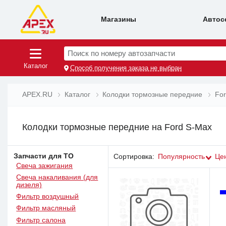
Магазины
Автос
Поиск по номеру автозапчасти
Каталог
Способ получения заказа не выбран
APEX.RU
Каталог
Колодки тормозные передние
Fo
Колодки тормозные передние на Ford S-Max
Запчасти для ТО
Сортировка:
Популярность
Це
Свеча зажигания
Свеча накаливания (для
дизеля)
Фильтр воздушный
Фильтр масляный
Фильтр салона