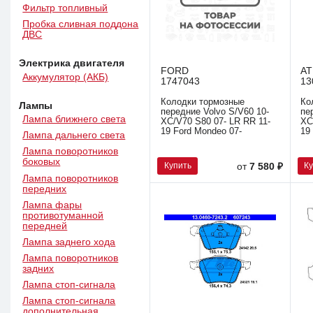
Фильтр топливный
Пробка сливная поддона
ДВС
Электрика двигателя
FORD
AT
Аккумулятор (АКБ)
1747043
13
Колодки тормозные
Ко
Лампы
передние Volvo S/V60 10-
пе
Лампа ближнего света
XC/V70 S80 07- LR RR 11-
XC
19 Ford Mondeo 07-
19
Лампа дальнего света
Лампа поворотников
боковых
Купить
К
от
7 580 ₽
Лампа поворотников
передних
Лампа фары
противотуманной
передней
Лампа заднего хода
Лампа поворотников
задних
Лампа стоп-сигнала
Лампа стоп-сигнала
дополнительная