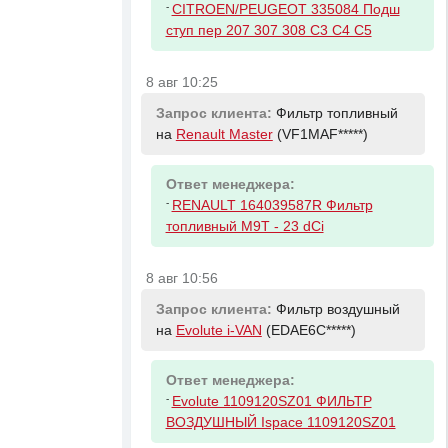
-
CITROEN/PEUGEOT 335084 Подш
ступ пер 207 307 308 C3 C4 C5
8 авг 10:25
Запрос клиента:
Фильтр топливный
на
Renault Master
(VF1MAF*****)
Ответ менеджера:
-
RENAULT 164039587R Фильтр
топливный M9T - 23 dCi
8 авг 10:56
Запрос клиента:
Фильтр воздушный
на
Evolute i-VAN
(EDAE6C*****)
Ответ менеджера:
-
Evolute 1109120SZ01 ФИЛЬТР
ВОЗДУШНЫЙ Ispace 1109120SZ01