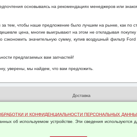
редпочтения основываясь на рекомендациях менеджеров или знако
м за тем, чтобы наше предложение было лучшим на рынке, как по с
м дешевле цена, многие выигрывают на этом не откладывая покупку
о сэкономить значительную сумму, купив воздушный фильтр Ford
ьности предлагаемых вам запчастей!
у, уверены, мы найдем, что вам предложить.
и
Доставка
бработки и конфиденциальности
Вакансии
ых данных
Оплата и возвраты
ОБРАБОТКИ И КОНФИДЕНЦИАЛЬНОСТИ ПЕРСОНАЛЬНЫХ ДАННЫ
на обработку персональных
данных об используемом устройстве. Эти сведения используются д
Арендодателям
Написать письмо Руководству
овой купли-продажи