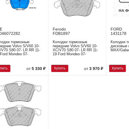
E
Ferodo
FORD
046072282
FDB1897
1431178
лодки тормозные
Колодки тормозные
Колодки т
редние Volvo S/V60 10-
передние Volvo S/V60 10-
дисковые 
/V70 S80 07- LR RR 11-
XC/V70 S80 07- LR RR 11-
MAX/Galax
 Ford Mondeo 07-
19 Ford Mondeo 07-
упить
Купить
Купить
от
5 330 ₽
от
3 970 ₽