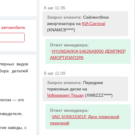
8 авг 11:05
Запрос клиента:
Сайлентблок
амортизатора на
KIA Carnival
у автомобиля.
(KNAMC8*****)
Ответ менеджера:
-
HYUNDAI/KIA 54626A9000 ДЕМПФЕР
АМОРТИЗАТОРА
улярных видов
бора деталей
8 авг 11:09
Запрос клиента:
Передние
тормозные диски на
Volkswagen Tiguan
(XW8ZZZ*****)
отипом — это
Ответ менеджера:
изводителя,
-
VAG 5Q0615301F Диск тормозной
передний
ие заводы, с