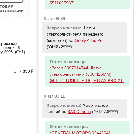
5511695967)
8 авг 08:39
Запрос клиента:
Щетки
стеклоочистителя переднего
(комплект) на
Geely Atlas Pro
ормозные
(Y4K872*****)
передние S-
y 2006- (CA1)
Ответ менеджера:
-
Bosch 3397014744 Щетка
от
7 390 ₽
стеклоочистителя (600/425ММ)
GEELY: TUGELLA 19-, ATLAS PRO 21-
8 авг 09:11
Запрос клиента:
Амортизатор
задний на
ЗАЗ Chance
(Y6DTA6*****)
Ответ менеджера:
-
GENERAL MOTORS 96445041