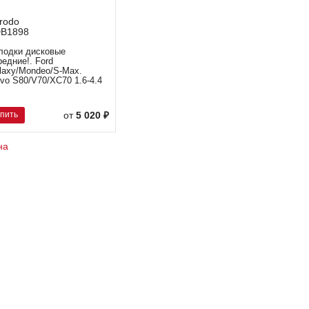
rodo
B1898
лодки дисковые
редние!. Ford
laxy/Mondeo/S-Max.
lvo S80/V70/XC70 1.6-4.4
упить
от
5 020 ₽
на