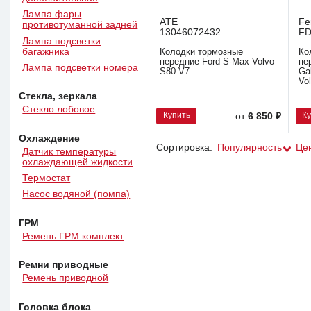
Лампа фары
ATE
Fe
противотуманной задней
13046072432
FD
Лампа подсветки
багажника
Колодки тормозные
Ко
передние Ford S-Max Volvo
пе
Лампа подсветки номера
S80 V7
Ga
Vo
Стекла, зеркала
Стекло лобовое
Купить
К
от
6 850 ₽
Охлаждение
Сортировка:
Популярность
Це
Датчик температуры
охлаждающей жидкости
Термостат
Насос водяной (помпа)
ГРМ
Ремень ГРМ комплект
Ремни приводные
Ремень приводной
Головка блока