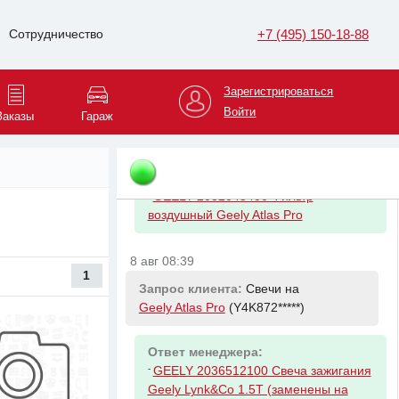
Ответ менеджера:
-
GEELY 1056022300 Фильтр
+7 (495) 150-18-88
Сотрудничество
масляный JLE-3G15TD 1.5T
8 авг 08:35
Зарегистрироваться
Войти
Запрос клиента:
Фильтр воздушный
Заказы
Гараж
на
Geely Atlas Pro
(Y4K872*****)
Ответ менеджера:
-
GEELY 2032045400 Фильтр
воздушный Geely Atlas Pro
8 авг 08:39
1
Запрос клиента:
Свечи на
Geely Atlas Pro
(Y4K872*****)
Ответ менеджера:
-
GEELY 2036512100 Свеча зажигания
Geely Lynk&Co 1.5T (заменены на