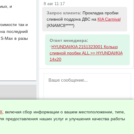
8 авг 11:17
мых, и
Запрос клиента:
Прокладка пробки
сливной поддона ДВС на
KIA Carnival
тоимости так и
(KNAMC8*****)
 на последний
 S-Max в разы
Ответ менеджера:
-
HYUNDAI/KIA 2151323001 Кольцо
сливной пробки ALL >> HYUNDAI/KIA
14x20
ВНИМАНИЕ!
Возможность отправлять сообщения
для незарегистрированных
пользователей временно отключена!
Зарегистрируйтесь или войдите в свой
аккаунт.
Х
, включая сбор информации о вашем местоположении, типе,
ля предоставления наших услуг и улучшения качества работы