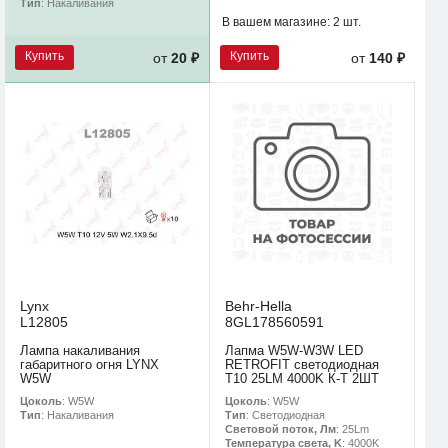
Тип
: Накаливания
В вашем магазине:
2 шт.
Купить
Купить
от
20 ₽
от
140 ₽
Lynx
Behr-Hella
L12805
8GL178560591
Лампа накаливания
Лапма W5W-W3W LED
габаритного огня LYNX
RETROFIT светодиодная
W5W
T10 25LM 4000K К-Т 2ШТ
Цоколь
: W5W
Цоколь
: W5W
Тип
: Накаливания
Тип
: Светодиодная
Световой поток, Лм
: 25Lm
Температура света, K
: 4000K