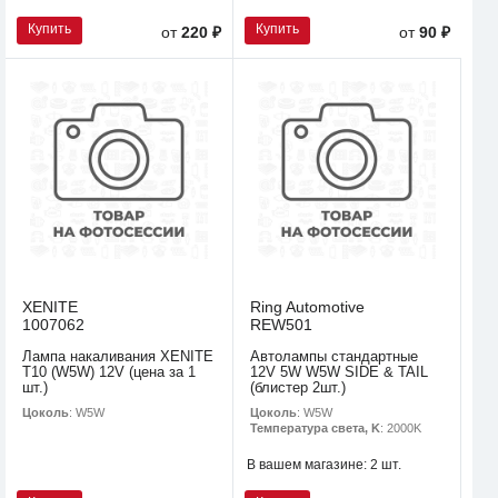
Купить
Купить
от
220 ₽
от
90 ₽
XENITE
Ring Automotive
1007062
REW501
Лампа накаливания XENITE
Автолампы стандартные
T10 (W5W) 12V (цена за 1
12V 5W W5W SIDE & TAIL
шт.)
(блистер 2шт.)
Цоколь
: W5W
Цоколь
: W5W
Температура света, K
: 2000K
В вашем магазине:
2 шт.