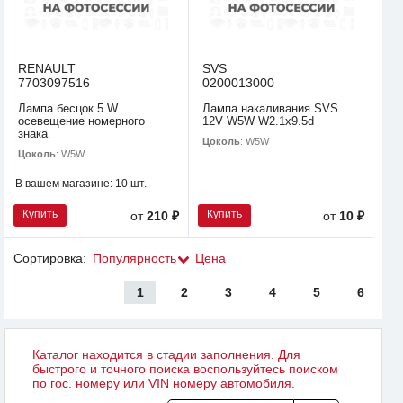
RENAULT
SVS
7703097516
0200013000
Лампа бесцок 5 W
Лампа накаливания SVS
осевещение номерного
12V W5W W2.1х9.5d
знака
Цоколь
: W5W
Цоколь
: W5W
В вашем магазине:
10 шт.
Купить
Купить
от
210 ₽
от
10 ₽
Сортировка:
Популярность
Цена
1
2
3
4
5
6
Каталог находится в стадии заполнения. Для
быстрого и точного поиска воспользуйтесь поиском
по гос. номеру или VIN номеру автомобиля.