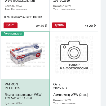
W5W (бесцокольная)
1987302819
Цоколь
: W5W
Цоколь
: W5W
Тип
: Накаливания
Тип
: Накаливания
В вашем магазине:
> 100 шт.
Купить
Купить
от
40 ₽
от
20 ₽
Рекомендуем
PATRON
Osram
PLT10125
282502B
Лампа накаливания W5W
Лампа безц W5W (2 шт.)
12V 5W W2 1X9 5d
Цоколь
: W5W
Цоколь
: W5W
Тип
: Накаливания