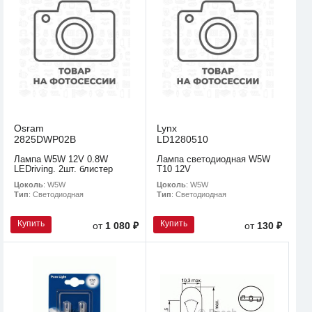
Osram
Lynx
2825DWP02B
LD1280510
Лампа W5W 12V 0.8W
Лампа светодиодная W5W
LEDriving. 2шт. блистер
T10 12V
Цоколь
: W5W
Цоколь
: W5W
Тип
: Светодиодная
Тип
: Светодиодная
Купить
Купить
от
1 080 ₽
от
130 ₽