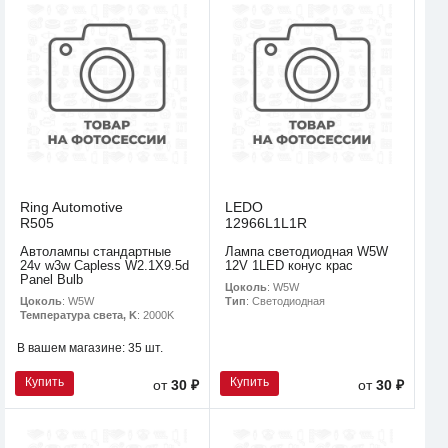
Ring Automotive
LEDO
R505
12966L1L1R
Автолампы стандартные
Лампа светодиодная W5W
24v w3w Capless W2.1X9.5d
12V 1LED конус крас
Panel Bulb
Цоколь
: W5W
Цоколь
: W5W
Тип
: Светодиодная
Температура света, K
: 2000K
В вашем магазине:
35 шт.
Купить
Купить
от
30 ₽
от
30 ₽