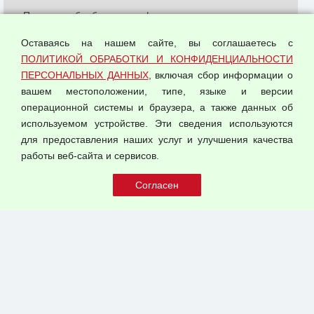
Политика обработки и конфиденциальности
персональных данных
Оставаясь на нашем сайте, вы соглашаетесь с
Согласием на обработку персональных данных
ПОЛИТИКОЙ ОБРАБОТКИ И КОНФИДЕНЦИАЛЬНОСТИ
Оферта оптовой купли-продажи
ПЕРСОНАЛЬНЫХ ДАННЫХ
, включая сбор информации о
Публичная оферта
вашем местоположении, типе, языке и версии
операционной системы и браузера, а также данных об
используемом устройстве. Эти сведения используются
для предоставления наших услуг и улучшения качества
© 2026 ООО "Феникс"
работы веб-сайта и сервисов.
Все права защищены.