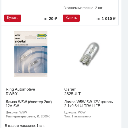
В вашем магазине:
2 шт.
Купить
Купить
от
20 ₽
от
1 010 ₽
Ring Automotive
Osram
RW501
2825ULT
Лампа W5W (блистер 2шт)
Лампа W5W 5W 12V цоколь
12V 5W
2 1x9 5d ULTRA LIFE
Цоколь
: W5W
Цоколь
: W5W
Температура света, K
: 2000K
Тип
: Накаливания
В вашем магазине:
1 шт.