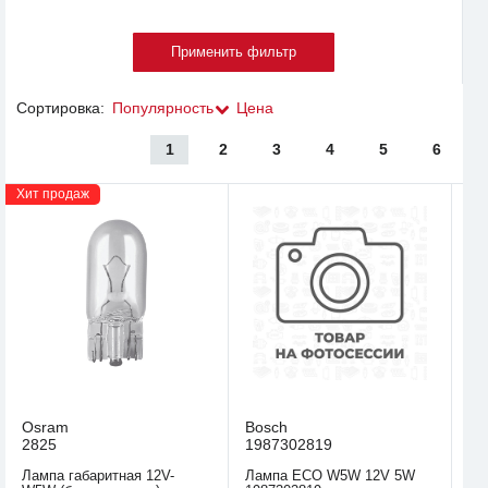
Сортировка:
Популярность
Цена
1
2
3
4
5
6
Хит продаж
Osram
Bosch
2825
1987302819
Лампа габаритная 12V-
Лампа ECO W5W 12V 5W