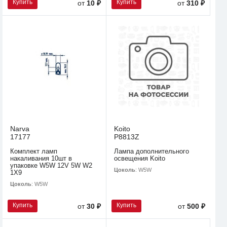
Купить
Купить
от
10 ₽
от
310 ₽
Narva
Koito
17177
P8813Z
Комплект ламп
Лампа дополнительного
накаливания 10шт в
освещения Koito
упаковке W5W 12V 5W W2
Цоколь
: W5W
1X9
Цоколь
: W5W
Купить
Купить
от
30 ₽
от
500 ₽