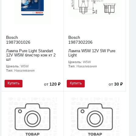
Bosch
Bosch
1987301026
1987302206
Лампа Pure Light Standart
Лампа W5W 12V 5W Pure
12V W5W блистер ком кт 2
Light
шт
Цоколь
: W5W
Цоколь
: W5W
Тип
: Накаливания
Тип
: Накаливания
Купить
Купить
от
120 ₽
от
30 ₽