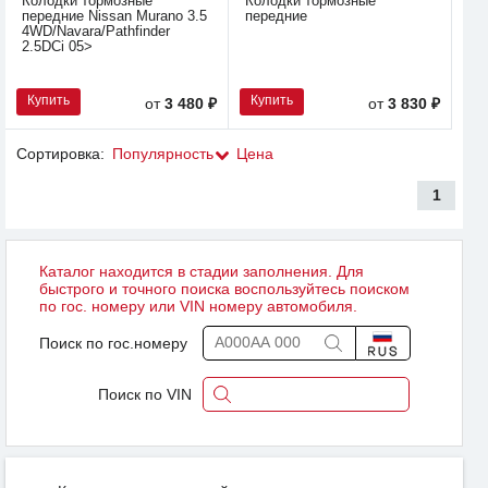
Колодки тормозные
Колодки тормозные
передние Nissan Murano 3.5
передние
4WD/Navara/Pathfinder
2.5DCi 05>
Купить
Купить
от
3 480 ₽
от
3 830 ₽
Сортировка:
Популярность
Цена
1
Каталог находится в стадии заполнения. Для
быстрого и точного поиска воспользуйтесь поиском
по гос. номеру или VIN номеру автомобиля.
Поиск по гос.номеру
Поиск по VIN