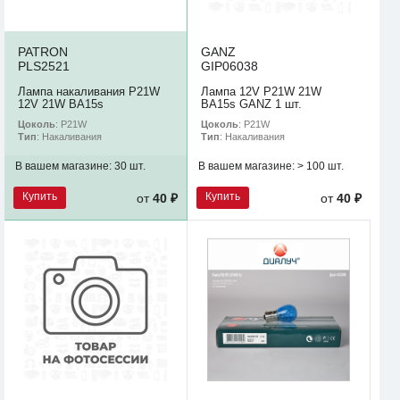
PATRON
GANZ
PLS2521
GIP06038
Лампа накаливания P21W
Лампа 12V P21W 21W
12V 21W BA15s
BA15s GANZ 1 шт.
Цоколь
: P21W
Цоколь
: P21W
Тип
: Накаливания
Тип
: Накаливания
В вашем магазине:
30 шт.
В вашем магазине:
> 100 шт.
Купить
Купить
от
40 ₽
от
40 ₽