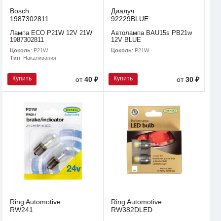
Bosch
Диалуч
1987302811
92229BLUE
Лампа ECO P21W 12V 21W
Автолампа BAU15s PB21w
1987302811
12V BLUE
Цоколь
: P21W
Цоколь
: P21W
Тип
: Накаливания
Купить
Купить
от
40 ₽
от
30 ₽
Ring Automotive
Ring Automotive
RW241
RW382DLED