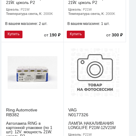
21W. цоколь P2
21W. цоколь P2
Цоколь
: P21W
Цоколь
: P21W
Температура света, K
: 2000K
Температура света, K
: 2000K
В вашем магазине:
2 шт.
В вашем магазине:
1 шт.
Купить
Купить
от
190 ₽
от
300 ₽
Ring Automotive
VAG
RB382
N0177326
Автолампа RING в
ЛАМПА НАКАЛИВАНИЯ
картонной упаковке (по 1
LONGLIFE P21W-12V21W
шт): 12V. мощность 21W.
Цоколь
: P21W