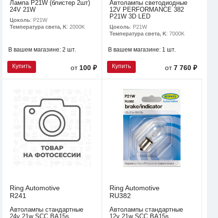
Лампа P21W (блистер 2шт)
Автолампы светодиодные
24V 21W
12V PERFORMANCE 382
P21W 3D LED
Цоколь
: P21W
Цоколь
: P21W
Температура света, K
: 2000K
Температура света, K
: 7000K
В вашем магазине:
2 шт.
В вашем магазине:
1 шт.
Купить
Купить
от
100 ₽
от
7 760 ₽
Ring Automotive
Ring Automotive
R241
RU382
Автолампы стандартные
Автолампы стандартные
24v 21w SCC BA15s
12v 21w SCC BA15s