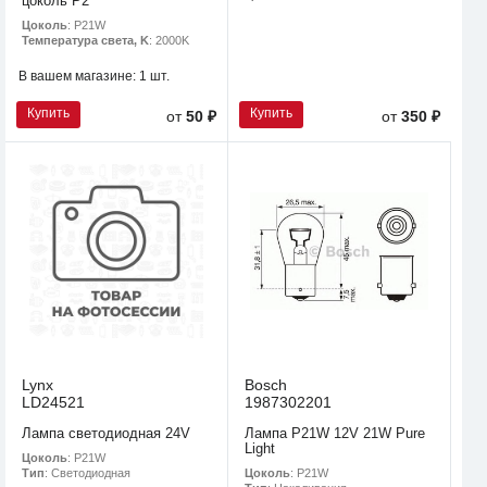
цоколь P2
Цоколь
: P21W
Температура света, K
: 2000K
В вашем магазине:
1 шт.
Купить
Купить
от
50 ₽
от
350 ₽
Lynx
Bosch
LD24521
1987302201
Лампа светодиодная 24V
Лампа P21W 12V 21W Pure
Light
Цоколь
: P21W
Цоколь
: P21W
Тип
: Светодиодная