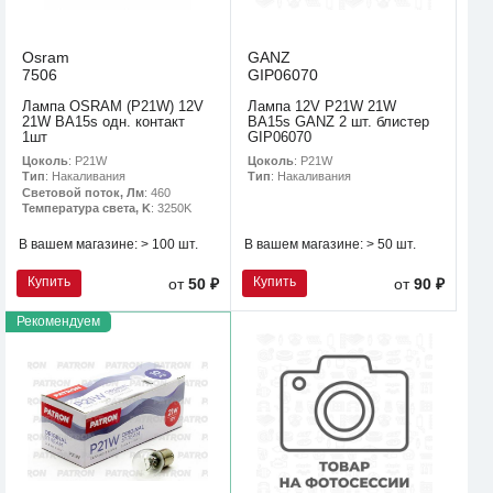
Osram
GANZ
7506
GIP06070
Лампа OSRAM (P21W) 12V
Лампа 12V P21W 21W
21W BA15s одн. контакт
BA15s GANZ 2 шт. блистер
1шт
GIP06070
Цоколь
: P21W
Цоколь
: P21W
Тип
: Накаливания
Тип
: Накаливания
Световой поток, Лм
: 460
Температура света, K
: 3250K
В вашем магазине:
> 100 шт.
В вашем магазине:
> 50 шт.
Купить
Купить
от
50 ₽
от
90 ₽
Рекомендуем