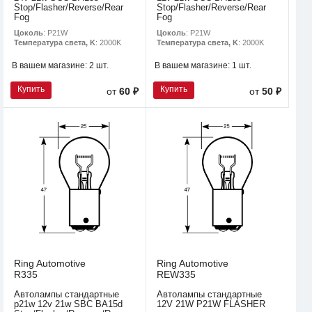
Stop/Flasher/Reverse/Rear
Stop/Flasher/Reverse/Rear
Fog
Fog
Цоколь
: P21W
Цоколь
: P21W
Температура света, K
: 2000K
Температура света, K
: 2000K
В вашем магазине:
2 шт.
В вашем магазине:
1 шт.
Купить
Купить
от
60 ₽
от
50 ₽
Ring Automotive
Ring Automotive
R335
REW335
Автолампы стандартные
Автолампы стандартные
p21w 12v 21w SBC BA15d
12V 21W P21W FLASHER