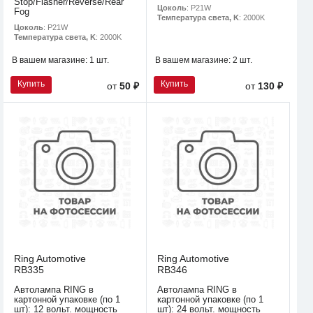
Stop/Flasher/Reverse/Rear
Цоколь
: P21W
Fog
Температура света, K
: 2000K
Цоколь
: P21W
Температура света, K
: 2000K
В вашем магазине:
1 шт.
В вашем магазине:
2 шт.
Купить
Купить
от
50 ₽
от
130 ₽
Ring Automotive
Ring Automotive
RB335
RB346
Автолампа RING в
Автолампа RING в
картонной упаковке (по 1
картонной упаковке (по 1
шт): 12 вольт. мощность
шт): 24 вольт. мощность