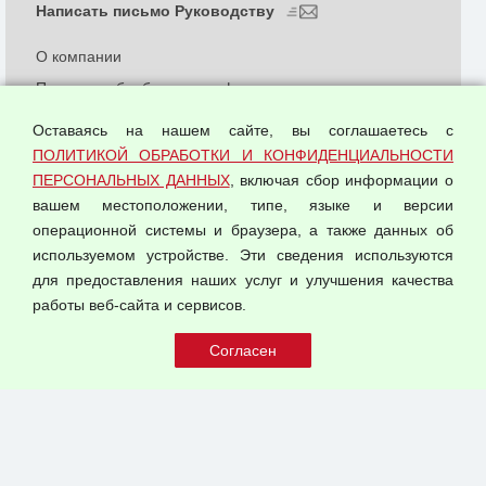
Написать письмо Руководству
О компании
Политика обработки и конфиденциальности
персональных данных
Оставаясь на нашем сайте, вы соглашаетесь с
Согласием на обработку персональных данных
ПОЛИТИКОЙ ОБРАБОТКИ И КОНФИДЕНЦИАЛЬНОСТИ
Оферта оптовой купли-продажи
ПЕРСОНАЛЬНЫХ ДАННЫХ
, включая сбор информации о
Публичная оферта
вашем местоположении, типе, языке и версии
операционной системы и браузера, а также данных об
используемом устройстве. Эти сведения используются
для предоставления наших услуг и улучшения качества
© 2026 ООО "Феникс"
работы веб-сайта и сервисов.
Все права защищены.