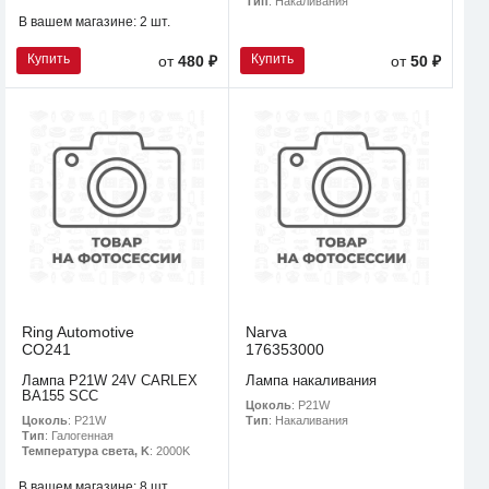
Тип
: Накаливания
В вашем магазине:
2 шт.
Купить
Купить
от
480 ₽
от
50 ₽
Ring Automotive
Narva
CO241
176353000
Лампа P21W 24V CARLEX
Лампа накаливания
BA155 SCC
Цоколь
: P21W
Цоколь
: P21W
Тип
: Накаливания
Тип
: Галогенная
Температура света, K
: 2000K
В вашем магазине:
8 шт.