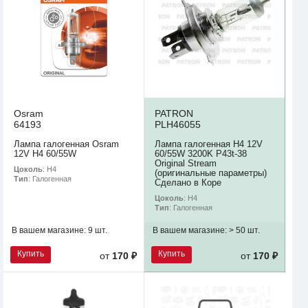
Osram
PATRON
64193
PLH46055
Лампа галогенная Osram
Лампа галогенная H4 12V
12V H4 60/55W
60/55W 3200K P43t-38
Original Stream
Цоколь
: H4
(оригинальные параметры)
Тип
: Галогенная
Сделано в Коре
Цоколь
: H4
Тип
: Галогенная
В вашем магазине:
9 шт.
В вашем магазине:
> 50 шт.
Купить
Купить
от
170 ₽
от
170 ₽