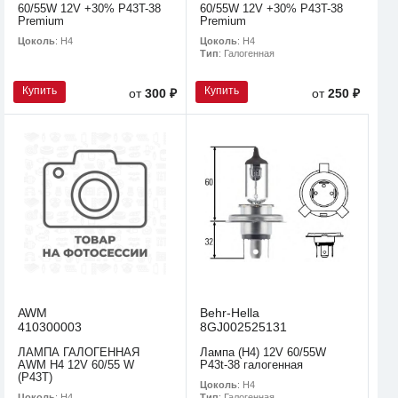
60/55W 12V +30% P43T-38
60/55W 12V +30% P43T-38
Premium
Premium
Цоколь
: H4
Цоколь
: H4
Тип
: Галогенная
Купить
Купить
от
300 ₽
от
250 ₽
AWM
Behr-Hella
410300003
8GJ002525131
ЛАМПА ГАЛОГЕННАЯ
Лампа (H4) 12V 60/55W
AWM H4 12V 60/55 W
P43t-38 галогенная
(P43T)
Цоколь
: H4
Цоколь
: H4
Тип
: Галогенная