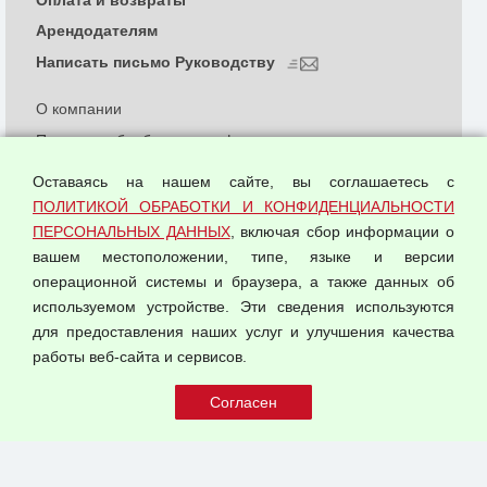
Арендодателям
Написать письмо Руководству
О компании
Политика обработки и конфиденциальности
персональных данных
Оставаясь на нашем сайте, вы соглашаетесь с
Согласием на обработку персональных данных
ПОЛИТИКОЙ ОБРАБОТКИ И КОНФИДЕНЦИАЛЬНОСТИ
Оферта оптовой купли-продажи
ПЕРСОНАЛЬНЫХ ДАННЫХ
, включая сбор информации о
Публичная оферта
вашем местоположении, типе, языке и версии
операционной системы и браузера, а также данных об
используемом устройстве. Эти сведения используются
для предоставления наших услуг и улучшения качества
© 2026 ООО "Феникс"
работы веб-сайта и сервисов.
Все права защищены.