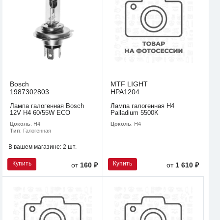
Bosch
MTF LIGHT
1987302803
HPA1204
Лампа галогенная Bosch
Лампа галогенная H4
12V H4 60/55W ECO
Palladium 5500K
Цоколь
: H4
Цоколь
: H4
Тип
: Галогенная
В вашем магазине:
2 шт.
Купить
Купить
от
160 ₽
от
1 610 ₽