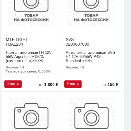
MTF LIGHT
SVS
H3A1204
0200007000
Лампа галогенная H4 12V
Автолампа галогенная SVS
55W Argentum +130%
H4 12V 60/55W P43t
(комплект 2шт)3300К
Standard +30%
Цоколь
: H4
Цоколь
: H4
Температура света, K
: 3300K
Купить
Купить
от
1 800 ₽
от
150 ₽