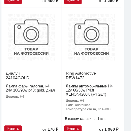
от
400 ₽
от
1 260 ₽
Диалуч
Ring Automotive
24104GOLD
REW1472
Лампа фары галоген. н4
Лампы автомобильные H4
24v 100/90w p43t gold. диал
12v 60/55w P43t
XENON4200K (к-т 2шт)
Цоколь
: H4
Цоколь
: H4
Тип
: Галогенная
Температура света, K
: 4200K
В вашем магазине:
1 шт.
Купить
Купить
от
170 ₽
от
1 960 ₽