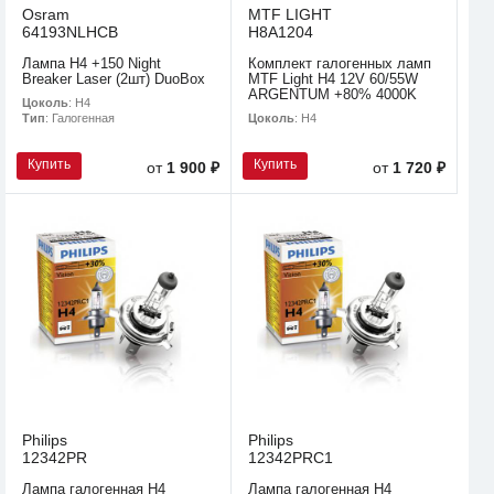
Osram
MTF LIGHT
64193NLHCB
H8A1204
Лампа H4 +150 Night
Комплект галогенных ламп
Breaker Laser (2шт) DuoBox
MTF Light H4 12V 60/55W
ARGENTUM +80% 4000K
Цоколь
: H4
Цоколь
: H4
Тип
: Галогенная
Купить
Купить
от
1 900 ₽
от
1 720 ₽
Philips
Philips
12342PR
12342PRC1
Лампа галогенная H4
Лампа галогенная H4