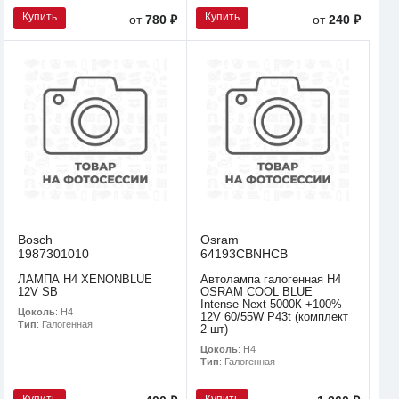
Купить
Купить
от
780 ₽
от
240 ₽
Bosch
Osram
1987301010
64193CBNHCB
ЛАМПА H4 XENONBLUE
Автолампа галогенная H4
12V SB
OSRAM COOL BLUE
Intense Next 5000К +100%
Цоколь
: H4
12V 60/55W P43t (комплект
Тип
: Галогенная
2 шт)
Цоколь
: H4
Тип
: Галогенная
Купить
Купить