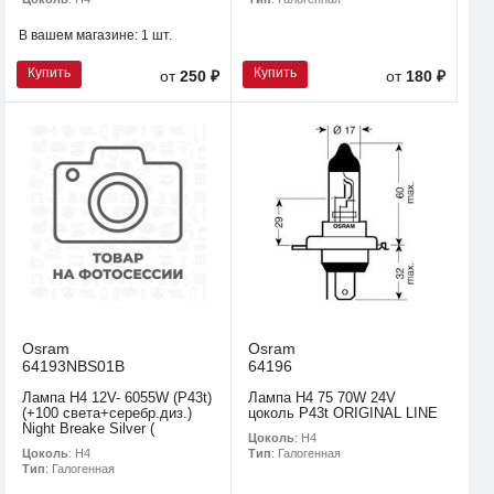
В вашем магазине:
1 шт.
Купить
Купить
от
250 ₽
от
180 ₽
Osram
Osram
64193NBS01B
64196
Лампа H4 12V- 6055W (P43t)
Лампа H4 75 70W 24V
(+100 света+серебр.диз.)
цоколь P43t ORIGINAL LINE
Night Breake Silver (
Цоколь
: H4
Цоколь
: H4
Тип
: Галогенная
Тип
: Галогенная