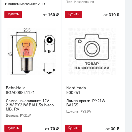
Тип
: Накаливания
В вашем магазине:
2 шт.
Купить
Купить
от
160 ₽
от
310 ₽
Behr-Hella
Nord Yada
8GA006841121
900251
Лампа накаливания 12V
Лампа оранж. PY21W
21W PY21W BAU15s Iveco.
BA15S
MB. RVI
Цоколь
: PY21W
Цоколь
: PY21W
Купить
Купить
от
70 ₽
от
30 ₽