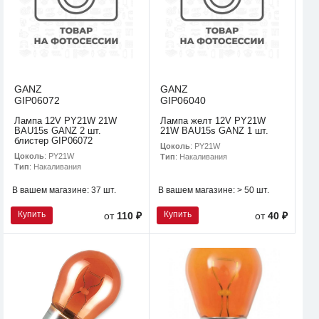
GANZ
GANZ
GIP06072
GIP06040
Лампа 12V PY21W 21W
Лампа желт 12V PY21W
BAU15s GANZ 2 шт.
21W BAU15s GANZ 1 шт.
блистер GIP06072
Цоколь
: PY21W
Цоколь
: PY21W
Тип
: Накаливания
Тип
: Накаливания
В вашем магазине:
37 шт.
В вашем магазине:
> 50 шт.
Купить
Купить
от
110 ₽
от
40 ₽