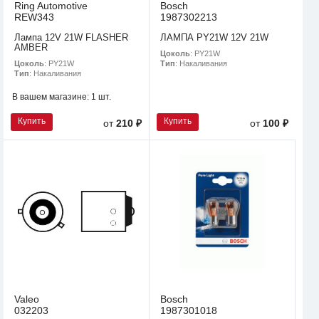
Ring Automotive
Bosch
REW343
1987302213
Лампа 12V 21W FLASHER
ЛАМПА PY21W 12V 21W
AMBER
Цоколь
: PY21W
Цоколь
: PY21W
Тип
: Накаливания
Тип
: Накаливания
В вашем магазине:
1 шт.
Купить
Купить
от
210 ₽
от
100 ₽
Valeo
Bosch
032203
1987301018