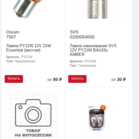
Osram
SVS
7507
0200054000
Лампа PY21W 12V 21W
Лампа накаливания SVS
Essential (желтая)
12V PY21W BAU15s
AMBER
Цоколь
: PY21W
Цоколь
: PY21W
Тип
: Накаливания
Тип
: Галогенная
Купить
Купить
от
90 ₽
от
30 ₽