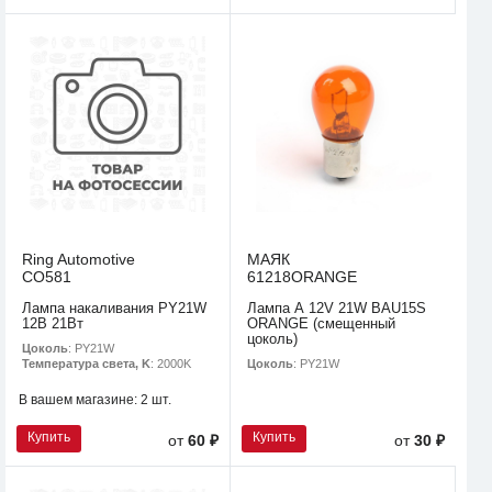
Ring Automotive
МАЯК
CO581
61218ORANGE
Лампа накаливания PY21W
Лампа А 12V 21W BAU15S
12В 21Вт
ORANGE (смещенный
цоколь)
Цоколь
: PY21W
Цоколь
: PY21W
Температура света, K
: 2000K
В вашем магазине:
2 шт.
Купить
Купить
от
60 ₽
от
30 ₽