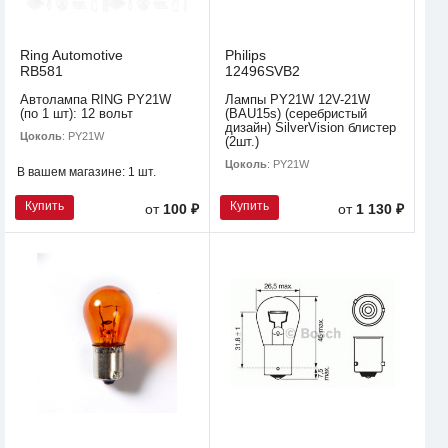
Ring Automotive
Philips
RB581
12496SVB2
Автолампа RING PY21W
Лампы PY21W 12V-21W
(по 1 шт): 12 вольт
(BAU15s) (серебристый
дизайн) SilverVision блистер
Цоколь
: PY21W
(2шт.)
Цоколь
: PY21W
В вашем магазине:
1 шт.
Купить
Купить
от
100 ₽
от
1 130 ₽