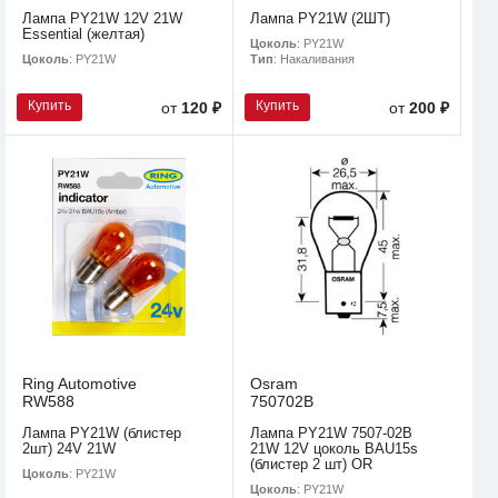
Лампа PY21W 12V 21W
Лампа PY21W (2ШТ)
Essential (желтая)
Цоколь
: PY21W
Цоколь
: PY21W
Тип
: Накаливания
Купить
Купить
от
120 ₽
от
200 ₽
Ring Automotive
Osram
RW588
750702B
Лампа PY21W (блистер
Лампа PY21W 7507-02B
2шт) 24V 21W
21W 12V цоколь BAU15s
(блистер 2 шт) OR
Цоколь
: PY21W
Цоколь
: PY21W