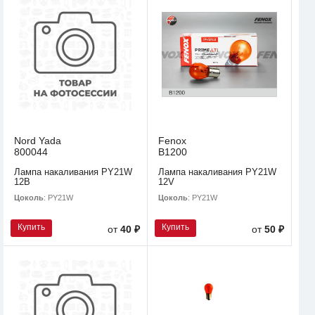
Nord Yada
Fenox
800044
B1200
Лампа накаливания PY21W
Лампа накаливания PY21W
12В
12V
Цоколь
: PY21W
Цоколь
: PY21W
Купить
Купить
от
40 ₽
от
50 ₽