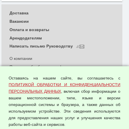
Доставка
Вакансии
Оплата и возвраты
Арендодателям
Написать письмо Руководству
О компании
Политика обработки и конфиденциальности
персональных данных
Оставаясь на нашем сайте, вы соглашаетесь с
Согласием на обработку персональных данных
ПОЛИТИКОЙ ОБРАБОТКИ И КОНФИДЕНЦИАЛЬНОСТИ
Оферта оптовой купли-продажи
ПЕРСОНАЛЬНЫХ ДАННЫХ
, включая сбор информации о
Публичная оферта
вашем местоположении, типе, языке и версии
операционной системы и браузера, а также данных об
используемом устройстве. Эти сведения используются
для предоставления наших услуг и улучшения качества
© 2026 ООО "Феникс"
работы веб-сайта и сервисов.
Все права защищены.