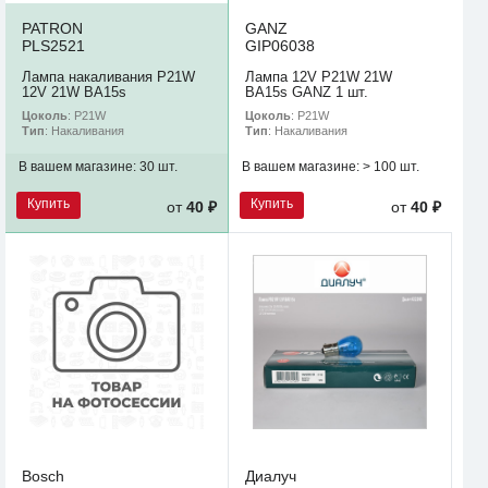
PATRON
GANZ
PLS2521
GIP06038
Лампа накаливания P21W
Лампа 12V P21W 21W
12V 21W BA15s
BA15s GANZ 1 шт.
Цоколь
: P21W
Цоколь
: P21W
Тип
: Накаливания
Тип
: Накаливания
В вашем магазине:
30 шт.
В вашем магазине:
> 100 шт.
Купить
Купить
от
40 ₽
от
40 ₽
Bosch
Диалуч