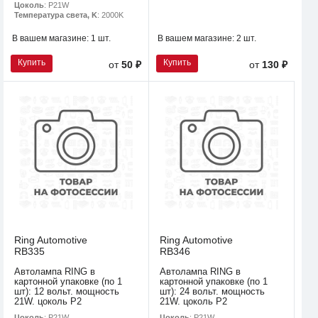
Цоколь
: P21W
Температура света, K
: 2000K
В вашем магазине:
1 шт.
В вашем магазине:
2 шт.
Купить
Купить
от
50 ₽
от
130 ₽
Ring Automotive
Ring Automotive
RB335
RB346
Автолампа RING в
Автолампа RING в
картонной упаковке (по 1
картонной упаковке (по 1
шт): 12 вольт. мощность
шт): 24 вольт. мощность
21W. цоколь P2
21W. цоколь P2
Цоколь
: P21W
Цоколь
: P21W