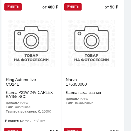
Купить
Купить
от
480 ₽
от
50 ₽
Ring Automotive
Narva
CO241
176353000
Лампа P21W 24V CARLEX
Лампа накаливания
BA155 SCC
Цоколь
: P21W
Цоколь
: P21W
Тип
: Накаливания
Тип
: Галогенная
Температура света, K
: 2000K
В вашем магазине:
8 шт.
Купить
Купить