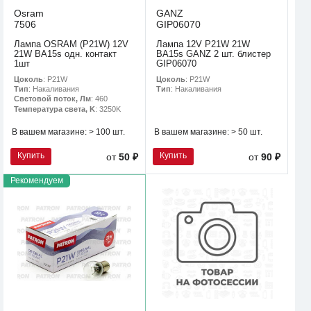
Osram
GANZ
7506
GIP06070
Лампа OSRAM (P21W) 12V
Лампа 12V P21W 21W
21W BA15s одн. контакт
BA15s GANZ 2 шт. блистер
1шт
GIP06070
Цоколь
: P21W
Цоколь
: P21W
Тип
: Накаливания
Тип
: Накаливания
Световой поток, Лм
: 460
Температура света, K
: 3250K
В вашем магазине:
> 100 шт.
В вашем магазине:
> 50 шт.
Купить
Купить
от
50 ₽
от
90 ₽
Рекомендуем