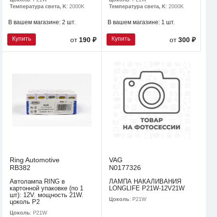
Температура света, K
: 2000K
Температура света, K
: 2000K
В вашем магазине:
2 шт.
В вашем магазине:
1 шт.
Купить
Купить
от
190 ₽
от
300 ₽
Ring Automotive
VAG
RB382
N0177326
Автолампа RING в
ЛАМПА НАКАЛИВАНИЯ
картонной упаковке (по 1
LONGLIFE P21W-12V21W
шт): 12V. мощность 21W.
Цоколь
: P21W
цоколь P2
Цоколь
: P21W