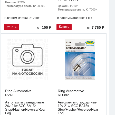
P21W 3D LED
Цоколь
: P21W
Цоколь
: P21W
Температура света, K
: 2000K
Температура света, K
: 7000K
В вашем магазине:
2 шт.
В вашем магазине:
1 шт.
Купить
Купить
от
100 ₽
от
7 760 ₽
Ring Automotive
Ring Automotive
R241
RU382
Автолампы стандартные
Автолампы стандартные
24v 21w SCC BA15s
12v 21w SCC BA15s
Stop/Flasher/Reverse/Rear
Stop/Flasher/Reverse/Rear
Fog
Fog