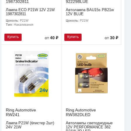
1987302811
92229BLUE
Лампа ECO P21W 12V 21W
Автолампа BAU15s PB21w
1987302811
12V BLUE
Цоколь
: P21W
Цоколь
: P21W
Тип
: Накаливания
Купить
Купить
от
40 ₽
от
30 ₽
Ring Automotive
Ring Automotive
RW241
RW382DLED
Лампа P21W (блистер 2шт)
Автолампы светодиодные
24V 21W
12V PERFORMANCE 382