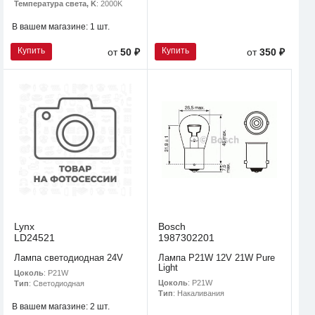
Температура света, K
: 2000K
В вашем магазине:
1 шт.
Купить
Купить
от
50 ₽
от
350 ₽
Lynx
Bosch
LD24521
1987302201
Лампа светодиодная 24V
Лампа P21W 12V 21W Pure
Light
Цоколь
: P21W
Цоколь
: P21W
Тип
: Светодиодная
Тип
: Накаливания
В вашем магазине:
2 шт.