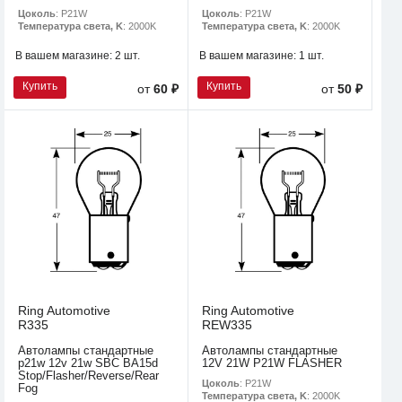
Цоколь
: P21W
Цоколь
: P21W
Температура света, K
: 2000K
Температура света, K
: 2000K
В вашем магазине:
2 шт.
В вашем магазине:
1 шт.
Купить
Купить
от
60 ₽
от
50 ₽
Ring Automotive
Ring Automotive
R335
REW335
Автолампы стандартные
Автолампы стандартные
p21w 12v 21w SBC BA15d
12V 21W P21W FLASHER
Stop/Flasher/Reverse/Rear
Цоколь
: P21W
Fog
Температура света, K
: 2000K