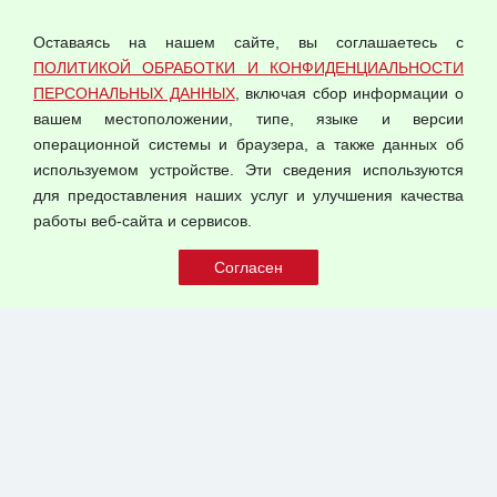
персональных данных
Оставаясь на нашем сайте, вы соглашаетесь с
Согласием на обработку персональных данных
ПОЛИТИКОЙ ОБРАБОТКИ И КОНФИДЕНЦИАЛЬНОСТИ
Оферта оптовой купли-продажи
ПЕРСОНАЛЬНЫХ ДАННЫХ
, включая сбор информации о
Публичная оферта
вашем местоположении, типе, языке и версии
операционной системы и браузера, а также данных об
используемом устройстве. Эти сведения используются
для предоставления наших услуг и улучшения качества
© 2026 ООО "Феникс"
работы веб-сайта и сервисов.
Все права защищены.