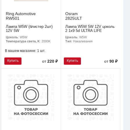
Ring Automotive
Osram
RW501
2825ULT
Лампа W5W (блистер 2шт)
Лампа W5W 5W 12V цоколь
12V 5W
2 1x9 5d ULTRA LIFE
Цоколь
: W5W
Цоколь
: W5W
Температура света, K
: 2000K
Тип
: Накаливания
В вашем магазине:
1 шт.
Купить
Купить
от
220 ₽
от
90 ₽