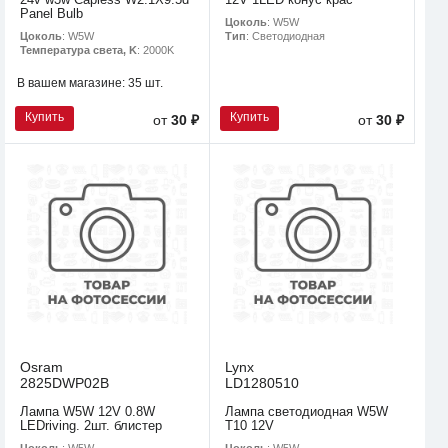
Panel Bulb
Цоколь
: W5W
Цоколь
: W5W
Тип
: Светодиодная
Температура света, K
: 2000K
В вашем магазине:
35 шт.
Купить
Купить
от
30 ₽
от
30 ₽
Osram
Lynx
2825DWP02B
LD1280510
Лампа W5W 12V 0.8W
Лампа светодиодная W5W
LEDriving. 2шт. блистер
T10 12V
Цоколь
: W5W
Цоколь
: W5W