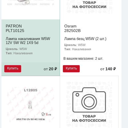
PATRON
Osram
PLT10125
282502B
Лампа накаливания W5W
Лампа безц W5W (2 шт.)
12V 5W W2 1X9 5d
Цоколь
: W5W
Цоколь
: W5W
Тип
: Накаливания
Тип
: Накаливания
В вашем магазине:
2 шт.
Купить
Купить
от
20 ₽
от
140 ₽