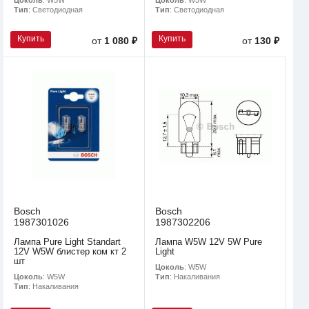
Тип
: Светодиодная
Тип
: Светодиодная
Купить
Купить
от
1 080 ₽
от
130 ₽
Bosch
Bosch
1987301026
1987302206
Лампа Pure Light Standart
Лампа W5W 12V 5W Pure
12V W5W блистер ком кт 2
Light
шт
Цоколь
: W5W
Цоколь
: W5W
Тип
: Накаливания
Тип
: Накаливания