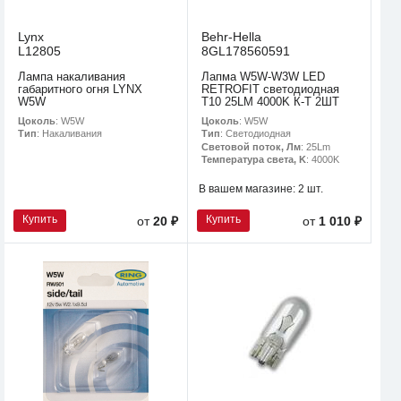
Lynx
Behr-Hella
L12805
8GL178560591
Лампа накаливания
Лапма W5W-W3W LED
габаритного огня LYNX
RETROFIT светодиодная
W5W
T10 25LM 4000K К-Т 2ШТ
Цоколь
: W5W
Цоколь
: W5W
Тип
: Накаливания
Тип
: Светодиодная
Световой поток, Лм
: 25Lm
Температура света, K
: 4000K
В вашем магазине:
2 шт.
Купить
Купить
от
20 ₽
от
1 010 ₽