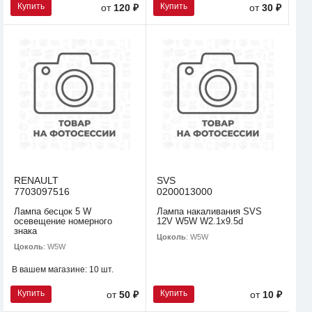
Купить
Купить
от
120 ₽
от
30 ₽
RENAULT
SVS
7703097516
0200013000
Лампа бесцок 5 W
Лампа накаливания SVS
осевещение номерного
12V W5W W2.1х9.5d
знака
Цоколь
: W5W
Цоколь
: W5W
В вашем магазине:
10 шт.
Купить
Купить
от
50 ₽
от
10 ₽