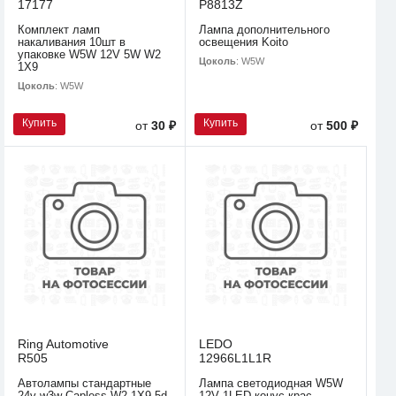
17177
P8813Z
Комплект ламп
Лампа дополнительного
накаливания 10шт в
освещения Koito
упаковке W5W 12V 5W W2
Цоколь
: W5W
1X9
Цоколь
: W5W
Купить
Купить
от
30 ₽
от
500 ₽
Ring Automotive
LEDO
R505
12966L1L1R
Автолампы стандартные
Лампа светодиодная W5W
24v w3w Capless W2.1X9.5d
12V 1LED конус крас