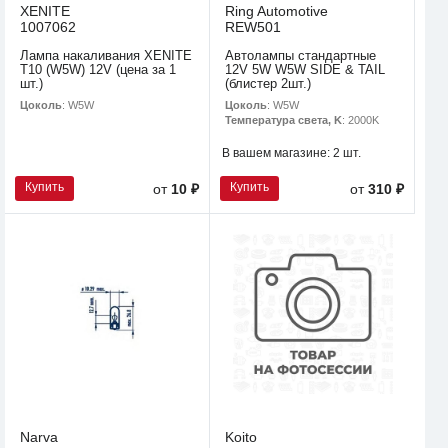
XENITE
Ring Automotive
1007062
REW501
Лампа накаливания XENITE
Автолампы стандартные
T10 (W5W) 12V (цена за 1
12V 5W W5W SIDE & TAIL
шт.)
(блистер 2шт.)
Цоколь
: W5W
Цоколь
: W5W
Температура света, K
: 2000K
В вашем магазине:
2 шт.
Купить
Купить
от
10 ₽
от
310 ₽
Narva
Koito