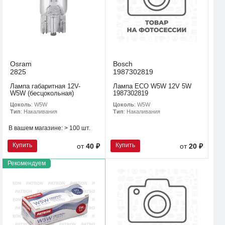
Osram
Bosch
2825
1987302819
Лампа габаритная 12V-
Лампа ECO W5W 12V 5W
W5W (бесцокольная)
1987302819
Цоколь
: W5W
Цоколь
: W5W
Тип
: Накаливания
Тип
: Накаливания
В вашем магазине:
> 100 шт.
Купить
Купить
от
40 ₽
от
20 ₽
Рекомендуем