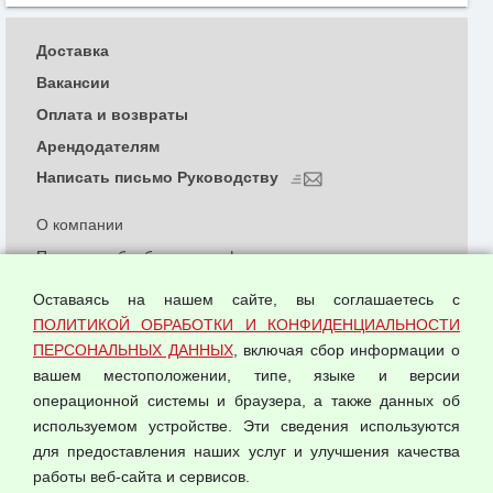
Доставка
Вакансии
Оплата и возвраты
Арендодателям
Написать письмо Руководству
О компании
Политика обработки и конфиденциальности
персональных данных
Оставаясь на нашем сайте, вы соглашаетесь с
Согласием на обработку персональных данных
ПОЛИТИКОЙ ОБРАБОТКИ И КОНФИДЕНЦИАЛЬНОСТИ
Оферта оптовой купли-продажи
ПЕРСОНАЛЬНЫХ ДАННЫХ
, включая сбор информации о
Публичная оферта
вашем местоположении, типе, языке и версии
операционной системы и браузера, а также данных об
используемом устройстве. Эти сведения используются
для предоставления наших услуг и улучшения качества
© 2026 ООО "Феникс"
работы веб-сайта и сервисов.
Все права защищены.