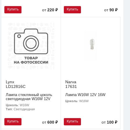
Купить
Купить
от
220 ₽
от
90 ₽
Lynx
Narva
LD12816C
17631
Лампа стеклянный цоколь
Лампа W16W 12V 16W
светодиодная W16W 12V
Цоколь
: W16W
Цоколь
: W16W
Тип
: Светодиодная
Купить
Купить
от
600 ₽
от
100 ₽