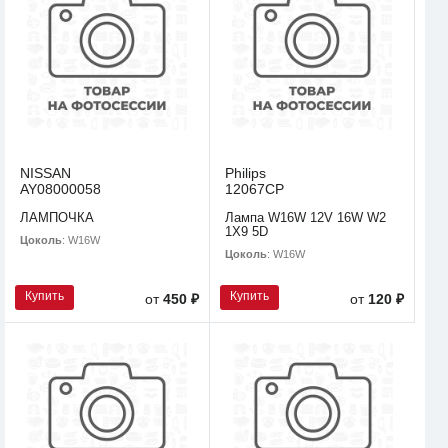
NISSAN
Philips
AY08000058
12067CP
ЛАМПОЧКА
Лампа W16W 12V 16W W2
1X9 5D
Цоколь
: W16W
Цоколь
: W16W
Купить
Купить
от
450 ₽
от
120 ₽