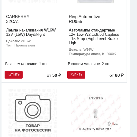
CARBERRY
Ring Automotive
32CA1
RU955
Лампа накаливания W16W
Автолампы стандартные
12V (16W) Day&Night
12v 16w W2.1x9.5d Capless
T15 Stop (High Level Brake
Цоколь
: W16W
Ligh
Тип
: Накаливания
Цоколь
: W16W
Температура света, K
: 2000K
В вашем магазине:
1 шт.
В вашем магазине:
2 шт.
Купить
Купить
от
50 ₽
от
80 ₽