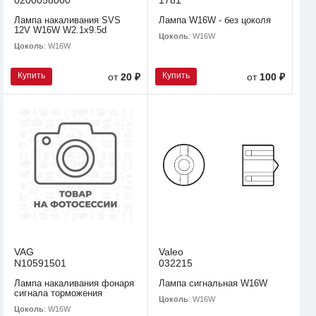
0200058000
1781
Лампа накаливания SVS
Лампа W16W - без цоколя
12V W16W W2.1х9.5d
Цоколь
: W16W
Цоколь
: W16W
Купить
Купить
от
20 ₽
от
100 ₽
VAG
Valeo
N10591501
032215
Лампа накаливания фонаря
Лампа сигнальная W16W
сигнала торможения
Цоколь
: W16W
Цоколь
: W16W