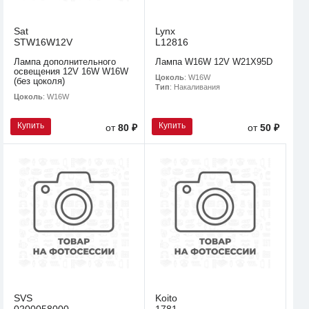
Sat
Lynx
STW16W12V
L12816
Лампа дополнительного
Лампа W16W 12V W21X95D
освещения 12V 16W W16W
Цоколь
: W16W
(без цоколя)
Тип
: Накаливания
Цоколь
: W16W
Купить
Купить
от
80 ₽
от
50 ₽
SVS
Koito