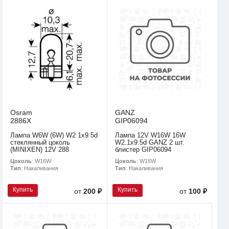
Osram
GANZ
2886X
GIP06094
Лампа W6W (6W) W2 1x9 5d
Лампа 12V W16W 16W
стеклянный цоколь
W2.1x9.5d GANZ 2 шт.
(MINIXEN) 12V 288
блистер GIP06094
Цоколь
: W16W
Цоколь
: W16W
Тип
: Накаливания
Тип
: Накаливания
Купить
Купить
от
200 ₽
от
100 ₽