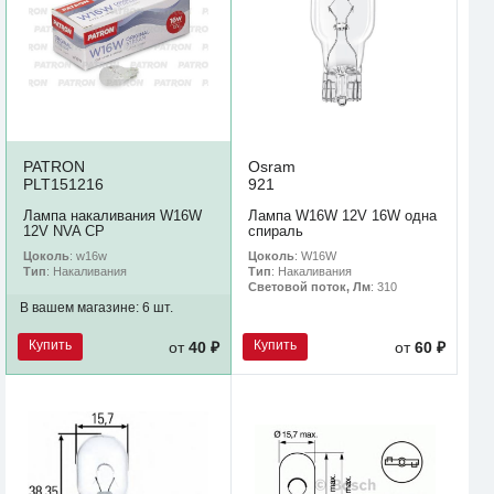
PATRON
Osram
PLT151216
921
Лампа накаливания W16W
Лампа W16W 12V 16W одна
12V NVA CP
спираль
Цоколь
: w16w
Цоколь
: W16W
Тип
: Накаливания
Тип
: Накаливания
Световой поток, Лм
: 310
В вашем магазине:
6 шт.
Купить
Купить
от
40 ₽
от
60 ₽