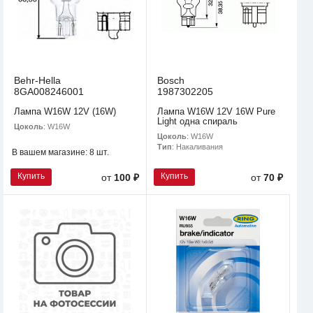
Behr-Hella
Bosch
8GA008246001
1987302205
Лампа W16W 12V (16W)
Лампа W16W 12V 16W Pure
Light одна спираль
Цоколь
: W16W
Цоколь
: W16W
Тип
: Накаливания
В вашем магазине:
8 шт.
Купить
Купить
от
100 ₽
от
70 ₽