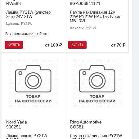
RW588
8GA006841121
Лампа PY21W (блистер
Лампа накаливания 12V
2шт) 24V 21W
21W PY21W BAU15s Iveco.
MB. RVI
Цоколь
: PY21W
Цоколь
: PY21W
В вашем магазине:
2 шт.
Купить
Купить
от
160 ₽
от
70 ₽
Nord Yada
Ring Automotive
900251
CO581
Лампа оранж. PY21W
Лампа накаливания PY21W