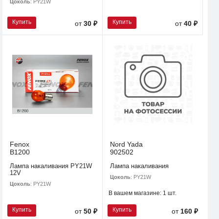
Цоколь
: PY21W
Купить
Купить
от
30 ₽
от
40 ₽
Fenox
Nord Yada
B1200
902502
Лампа накаливания PY21W
Лампа накаливания
12V
Цоколь
: PY21W
Цоколь
: PY21W
В вашем магазине:
1 шт.
Купить
Купить
от
50 ₽
от
160 ₽