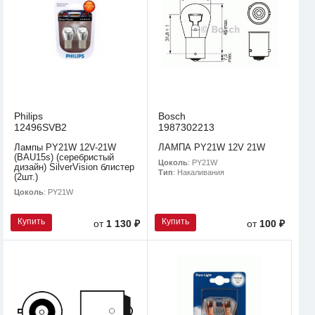
Philips
Bosch
12496SVB2
1987302213
Лампы PY21W 12V-21W
ЛАМПА PY21W 12V 21W
(BAU15s) (серебристый
Цоколь
: PY21W
дизайн) SilverVision блистер
Тип
: Накаливания
(2шт.)
Цоколь
: PY21W
Купить
Купить
от
1 130 ₽
от
100 ₽