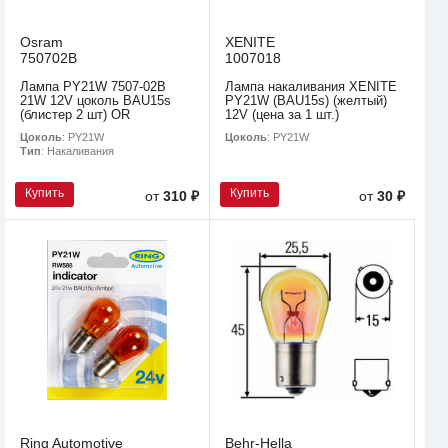
Osram
XENITE
750702B
1007018
Лампа PY21W 7507-02B
Лампа накаливания XENITE
21W 12V цоколь BAU15s
PY21W (BAU15s) (желтый)
(блистер 2 шт) OR
12V (цена за 1 шт.)
Цоколь
: PY21W
Цоколь
: PY21W
Тип
: Накаливания
Купить
Купить
от
310 ₽
от
30 ₽
Ring Automotive
Behr-Hella