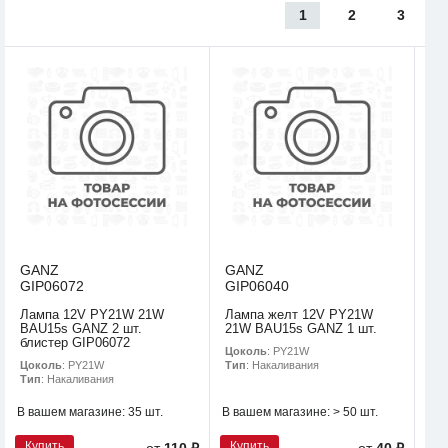
1
2
3
GANZ
GANZ
GIP06072
GIP06040
Лампа 12V PY21W 21W
Лампа желт 12V PY21W
BAU15s GANZ 2 шт.
21W BAU15s GANZ 1 шт.
блистер GIP06072
Цоколь
: PY21W
Цоколь
: PY21W
Тип
: Накаливания
Тип
: Накаливания
В вашем магазине:
35 шт.
В вашем магазине:
> 50 шт.
Купить
Купить