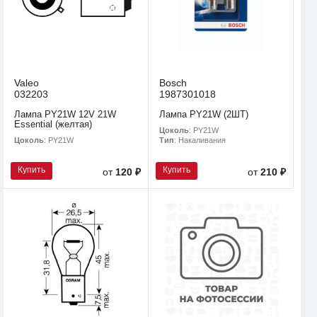
Valeo
Bosch
032203
1987301018
Лампа PY21W 12V 21W
Лампа PY21W (2ШТ)
Essential (желтая)
Цоколь
: PY21W
Цоколь
: PY21W
Тип
: Накаливания
Купить
Купить
от
120 ₽
от
210 ₽