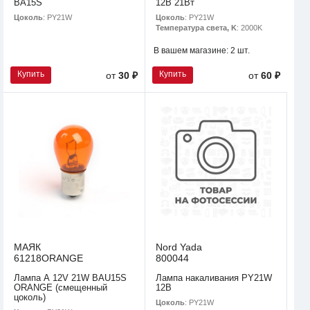
BA15S
12В 21Вт
Цоколь
: PY21W
Цоколь
: PY21W
Температура света, K
: 2000K
В вашем магазине:
2 шт.
Купить
Купить
от
30 ₽
от
60 ₽
МАЯК
Nord Yada
61218ORANGE
800044
Лампа А 12V 21W BAU15S
Лампа накаливания PY21W
ORANGE (смещенный
12В
цоколь)
Цоколь
: PY21W