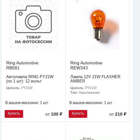
Ring Automotive
Ring Automotive
RB581
REW343
Автолампа RING PY21W
Лампа 12V 21W FLASHER
(по 1 шт): 12 вольт
AMBER
Цоколь
: PY21W
Цоколь
: PY21W
Тип
: Накаливания
В вашем магазине:
1 шт.
В вашем магазине:
1 шт.
Купить
Купить
от
100 ₽
от
210 ₽