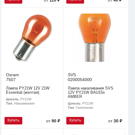
от
110 ₽
от
40 ₽
Osram
SVS
7507
0200054000
Лампа PY21W 12V 21W
Лампа накаливания SVS
Essential (желтая)
12V PY21W BAU15s
AMBER
Цоколь
: PY21W
Цоколь
: PY21W
Тип
: Накаливания
Тип
: Галогенная
Купить
Купить
от
90 ₽
от
30 ₽