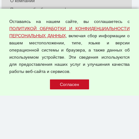
О компании
Политика обработки и конфиденциальности
персональных данных
Оставаясь на нашем сайте, вы соглашаетесь с
Согласием на обработку персональных данных
ПОЛИТИКОЙ ОБРАБОТКИ И КОНФИДЕНЦИАЛЬНОСТИ
Оферта оптовой купли-продажи
ПЕРСОНАЛЬНЫХ ДАННЫХ
, включая сбор информации о
Публичная оферта
вашем местоположении, типе, языке и версии
операционной системы и браузера, а также данных об
используемом устройстве. Эти сведения используются
для предоставления наших услуг и улучшения качества
© 2026 ООО "Феникс"
работы веб-сайта и сервисов.
Все права защищены.