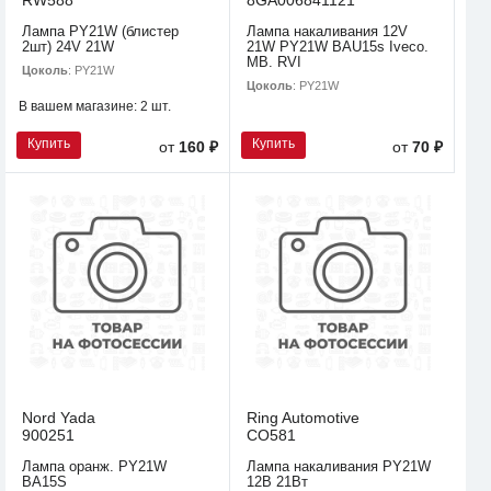
Лампа PY21W (блистер
Лампа накаливания 12V
2шт) 24V 21W
21W PY21W BAU15s Iveco.
MB. RVI
Цоколь
: PY21W
Цоколь
: PY21W
В вашем магазине:
2 шт.
Купить
Купить
от
160 ₽
от
70 ₽
Nord Yada
Ring Automotive
900251
CO581
Лампа оранж. PY21W
Лампа накаливания PY21W
BA15S
12В 21Вт