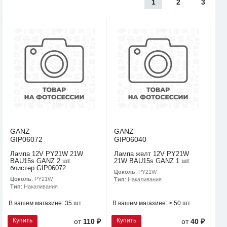
1
2
3
GANZ
GANZ
GIP06072
GIP06040
Лампа 12V PY21W 21W
Лампа желт 12V PY21W
BAU15s GANZ 2 шт.
21W BAU15s GANZ 1 шт.
блистер GIP06072
Цоколь
: PY21W
Цоколь
: PY21W
Тип
: Накаливания
Тип
: Накаливания
В вашем магазине:
35 шт.
В вашем магазине:
> 50 шт.
Купить
Купить
от
110 ₽
от
40 ₽