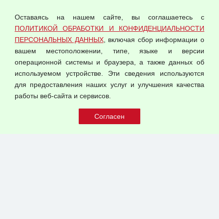
персональных данных
Оставаясь на нашем сайте, вы соглашаетесь с
Согласием на обработку персональных данных
ПОЛИТИКОЙ ОБРАБОТКИ И КОНФИДЕНЦИАЛЬНОСТИ
Оферта оптовой купли-продажи
ПЕРСОНАЛЬНЫХ ДАННЫХ
, включая сбор информации о
Публичная оферта
вашем местоположении, типе, языке и версии
операционной системы и браузера, а также данных об
используемом устройстве. Эти сведения используются
для предоставления наших услуг и улучшения качества
© 2026 ООО "Феникс"
работы веб-сайта и сервисов.
Все права защищены.