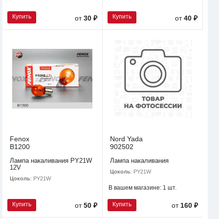
Купить
Купить
от
30 ₽
от
40 ₽
Fenox
Nord Yada
B1200
902502
Лампа накаливания PY21W
Лампа накаливания
12V
Цоколь
: PY21W
Цоколь
: PY21W
В вашем магазине:
1 шт.
Купить
Купить
от
50 ₽
от
160 ₽