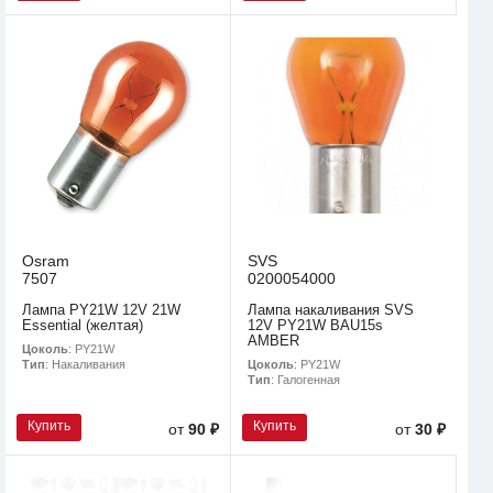
Osram
SVS
7507
0200054000
Лампа PY21W 12V 21W
Лампа накаливания SVS
Essential (желтая)
12V PY21W BAU15s
AMBER
Цоколь
: PY21W
Цоколь
: PY21W
Тип
: Накаливания
Тип
: Галогенная
Купить
Купить
от
90 ₽
от
30 ₽