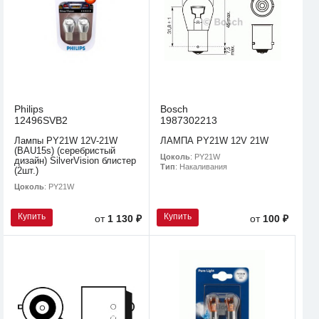
Philips
Bosch
12496SVB2
1987302213
Лампы PY21W 12V-21W
ЛАМПА PY21W 12V 21W
(BAU15s) (серебристый
Цоколь
: PY21W
дизайн) SilverVision блистер
Тип
: Накаливания
(2шт.)
Цоколь
: PY21W
Купить
Купить
от
1 130 ₽
от
100 ₽