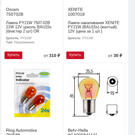
Osram
XENITE
750702B
1007018
Лампа PY21W 7507-02B
Лампа накаливания XENITE
21W 12V цоколь BAU15s
PY21W (BAU15s) (желтый)
(блистер 2 шт) OR
12V (цена за 1 шт.)
Цоколь
: PY21W
Цоколь
: PY21W
Тип
: Накаливания
Купить
Купить
от
310 ₽
от
30 ₽
Ring Automotive
Behr-Hella
RW588
8GA006841121