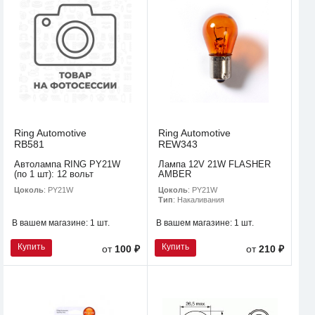
Ring Automotive
Ring Automotive
RB581
REW343
Автолампа RING PY21W
Лампа 12V 21W FLASHER
(по 1 шт): 12 вольт
AMBER
Цоколь
: PY21W
Цоколь
: PY21W
Тип
: Накаливания
В вашем магазине:
1 шт.
В вашем магазине:
1 шт.
Купить
Купить
от
100 ₽
от
210 ₽