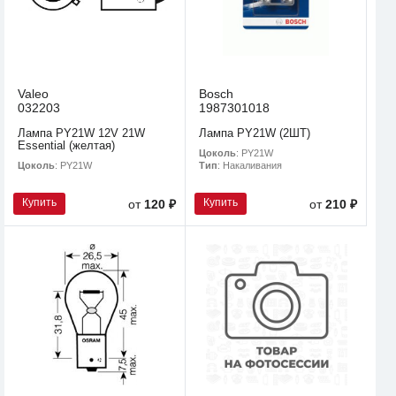
Valeo
Bosch
032203
1987301018
Лампа PY21W 12V 21W
Лампа PY21W (2ШТ)
Essential (желтая)
Цоколь
: PY21W
Цоколь
: PY21W
Тип
: Накаливания
Купить
Купить
от
120 ₽
от
210 ₽