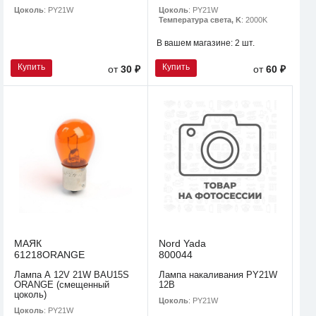
Цоколь
: PY21W
Цоколь
: PY21W
Температура света, K
: 2000K
В вашем магазине:
2 шт.
Купить
Купить
от
30 ₽
от
60 ₽
МАЯК
Nord Yada
61218ORANGE
800044
Лампа А 12V 21W BAU15S
Лампа накаливания PY21W
ORANGE (смещенный
12В
цоколь)
Цоколь
: PY21W
Цоколь
: PY21W