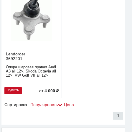
Lemforder
3692201
Опора шаровая правая Audi
A3 all 12>. Skoda Octavia all
12>. VW Golf VII all 12>
Купить
от
4 000 ₽
Сортировка:
Популярность
Цена
1