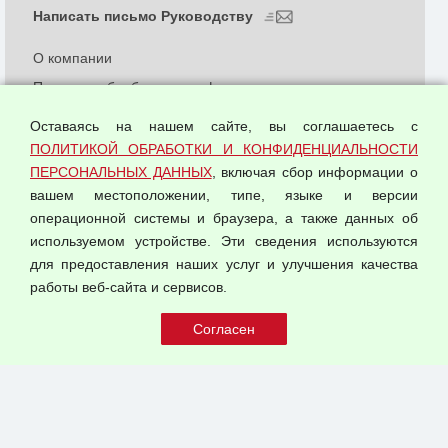
Написать письмо Руководству
О компании
Политика обработки и конфиденциальности
персональных данных
Оставаясь на нашем сайте, вы соглашаетесь с
Согласием на обработку персональных данных
ПОЛИТИКОЙ ОБРАБОТКИ И КОНФИДЕНЦИАЛЬНОСТИ
Оферта оптовой купли-продажи
ПЕРСОНАЛЬНЫХ ДАННЫХ
, включая сбор информации о
Публичная оферта
вашем местоположении, типе, языке и версии
операционной системы и браузера, а также данных об
используемом устройстве. Эти сведения используются
для предоставления наших услуг и улучшения качества
© 2026 ООО "Феникс"
работы веб-сайта и сервисов.
Все права защищены.