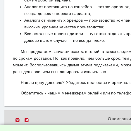
самый дорогой вариант;
Аналог от поставщика на конвейер — тот же оригинал, 
всегда дешевле первого варианта;
Аналоги от именитых брендов — производство компан
высоким уровнем качества производства;
Все остальные производители — тут стоит отдавать п
дешево в этом случае — не всегда плохо.
Мы предлагаем запчасти всех категорий, а также следи
по срокам доставки. Но, как правило, чем больше срок, те
момент. Воспользовавшись двумя этими подсказками, можн
разы дешевле, чем вы планировали изначально.
Нашли цену дешевле? Убедитесь в качестве и оригинал
Обратитесь к нашим менеджерам онлайн или по телефон
О компани
Политика о
© 2026 ООО "Феникс"