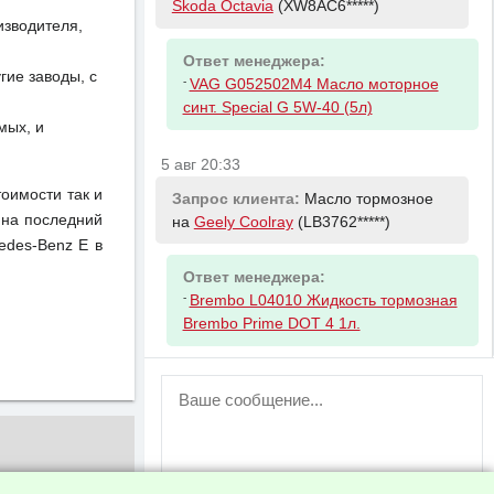
Skoda Octavia
(XW8AC6*****)
изводителя,
Ответ менеджера:
ие заводы, с
-
VAG G052502M4 Масло моторное
синт. Special G 5W-40 (5л)
мых, и
5 авг 20:33
тоимости так и
Запрос клиента:
Масло тормозное
 на последний
на
Geely Coolray
(LB3762*****)
edes-Benz E в
Ответ менеджера:
-
Brembo L04010 Жидкость тормозная
Brembo Prime DOT 4 1л.
ВНИМАНИЕ!
Возможность отправлять сообщения
для незарегистрированных
пользователей временно отключена!