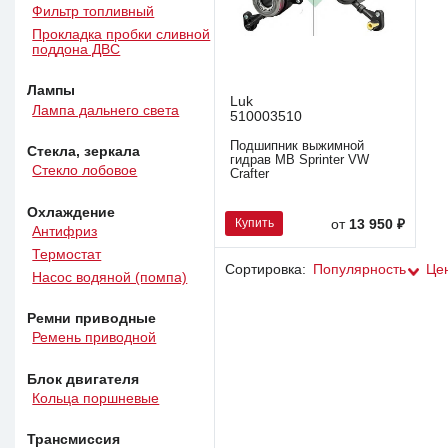
Фильтр топливный
Прокладка пробки сливной
поддона ДВС
Лампы
Luk
Лампа дальнего света
510003510
Подшипник выжимной
Стекла, зеркала
гидрав MB Sprinter VW
Стекло лобовое
Crafter
Охлаждение
Купить
от
13 950 ₽
Антифриз
Термостат
Сортировка:
Популярность
Це
Насос водяной (помпа)
Ремни приводные
Ремень приводной
Блок двигателя
Кольца поршневые
Трансмиссия