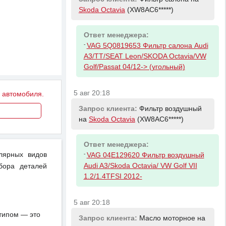
Skoda Octavia
(XW8AC6*****)
Ответ менеджера:
-
VAG 5Q0819653 Фильтр салона Audi
A3/TT/SEAT Leon/SKODA Octavia/VW
Golf/Passat 04/12-> (угольный)
5 авг 20:18
у автомобиля.
Запрос клиента:
Фильтр воздушный
на
Skoda Octavia
(XW8AC6*****)
Ответ менеджера:
улярных видов
-
VAG 04E129620 Фильтр воздушный
Audi A3/Skoda Octavia/ VW Golf VII
бора деталей
1.2/1.4TFSI 2012-
5 авг 20:18
отипом — это
Запрос клиента:
Масло моторное на