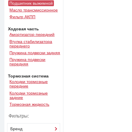
Подшипник выжимной
Масло трансмиссионное
Фильтр АКПП
Ходовая часть
Амортизатор передний
Втулка стабилизатора
переднего
Пружина подвески задняя
Пружина подвески
передняя
Тормозная система
Колодки тормозные
передние
Колодки тормозные
задние
Тормозная жидкость
Фильтры:
Бренд