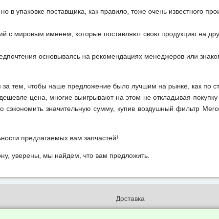
но в упаковке поставщика, как правило, тоже очень известного про
ий с мировым именем, которые поставляют свою продукцию на друг
редпочтения основываясь на рекомендациях менеджеров или знако
м за тем, чтобы наше предложение было лучшим на рынке, как по с
м дешевле цена, многие выигрывают на этом не откладывая покупку
о сэкономить значительную сумму, купив воздушный фильтр Merc
ьности предлагаемых вам запчастей!
у, уверены, мы найдем, что вам предложить.
и
Доставка
бработки и конфиденциальности
Вакансии