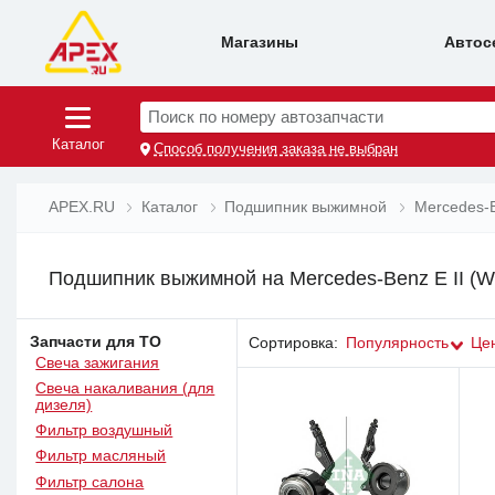
Магазины
Автос
Поиск по номеру автозапчасти
Каталог
Способ получения заказа не выбран
APEX.RU
Каталог
Подшипник выжимной
Mercedes-
Подшипник выжимной на Mercedes-Benz E II (W
Запчасти для ТО
Сортировка:
Популярность
Це
Свеча зажигания
Свеча накаливания (для
дизеля)
Фильтр воздушный
Фильтр масляный
Фильтр салона