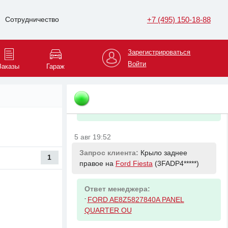
без наконечника (тонкая резьба
14мм)
+7 (495) 150-18-88
Сотрудничество
5 авг 19:52
Зарегистрироваться
Запрос клиента:
Бампер задний на
Ford Fiesta
(3FADP4*****)
Войти
Заказы
Гараж
Ответ менеджера:
-
FORD D2BZ17906AA BUMBER
COVER ASSY
5 авг 19:52
Запрос клиента:
Крыло заднее
1
правое на
Ford Fiesta
(3FADP4*****)
Ответ менеджера:
-
FORD AE8Z5827840A PANEL
QUARTER OU