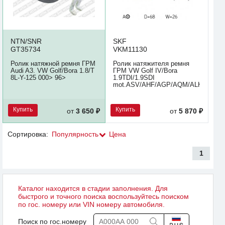
NTN/SNR
SKF
GT35734
VKM11130
Ролик натяжной ремня ГРМ
Ролик натяжителя ремня
Audi A3. VW Golf/Bora 1.8/T
ГРМ VW Golf IV/Bora
8L-Y-125 000> 96>
1.9TDI/1.9SDI
mot.ASV/AHF/AGP/AQM/ALH
Купить
Купить
от
3 650 ₽
от
5 870 ₽
Сортировка:
Популярность
Цена
1
Каталог находится в стадии заполнения. Для
быстрого и точного поиска воспользуйтесь поиском
по гос. номеру или VIN номеру автомобиля.
Поиск по гос.номеру