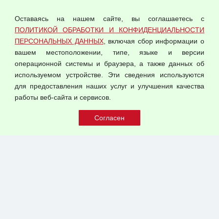
персональных данных
Оставаясь на нашем сайте, вы соглашаетесь с
Согласием на обработку персональных данных
ПОЛИТИКОЙ ОБРАБОТКИ И КОНФИДЕНЦИАЛЬНОСТИ
Оферта оптовой купли-продажи
ПЕРСОНАЛЬНЫХ ДАННЫХ
, включая сбор информации о
Публичная оферта
вашем местоположении, типе, языке и версии
операционной системы и браузера, а также данных об
используемом устройстве. Эти сведения используются
для предоставления наших услуг и улучшения качества
© 2026 ООО "Феникс"
работы веб-сайта и сервисов.
Все права защищены.