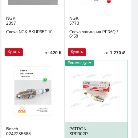
NGK
NGK
2397
5773
Свеча NGK BKUR6ET-10
Свеча зажигания PFR6Q /
6458
Купить
Купить
от
420 ₽
от
1 270 ₽
Рекомендуем
Bosch
PATRON
0242235668
SPP002P