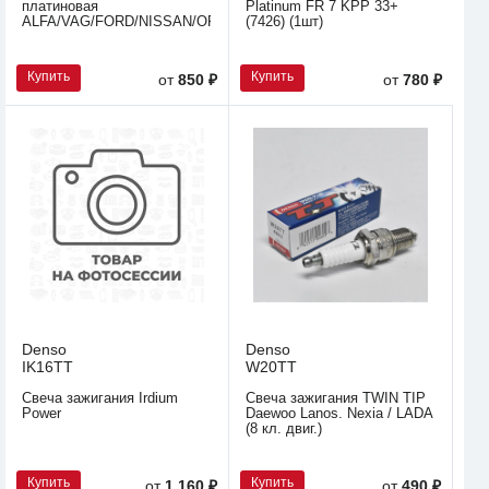
платиновая
Platinum FR 7 KPP 33+
ALFA/VAG/FORD/NISSAN/OPEL/PORSCHE/RENAULT/ROVER/SUBAR
(7426) (1шт)
Купить
Купить
от
850 ₽
от
780 ₽
Denso
Denso
IK16TT
W20TT
Свеча зажигания Irdium
Свеча зажигания TWIN TIP
Power
Daewoo Lanos. Nexia / LADA
(8 кл. двиг.)
Купить
Купить
от
1 160 ₽
от
490 ₽