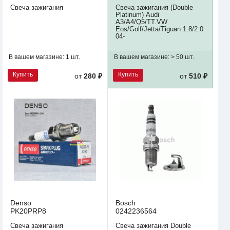
Свеча зажигания
Свеча зажигания (Double
Platinum) Audi
A3/A4/Q5/TT.VW
Eos/Golf/Jetta/Tiguan 1.8/2.0
04-
В вашем магазине:
1 шт.
В вашем магазине:
> 50 шт.
Купить
Купить
от
280 ₽
от
510 ₽
Denso
Bosch
PK20PRP8
0242236564
Свеча зажигания
Свеча зажигания Double