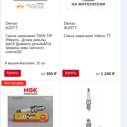
Denso
Denso
K20TT
IK20TT
Свеча зажигания TWIN TIP
Свеча зажигания Iridium TT
(Никель, Длина резьбы,
мм19 Диаметр резьбыM14
Ширина зева гаечного
ключа16)
В вашем магазине:
32 шт.
Купить
Купить
от
300 ₽
от
1 240 ₽
Хит продаж