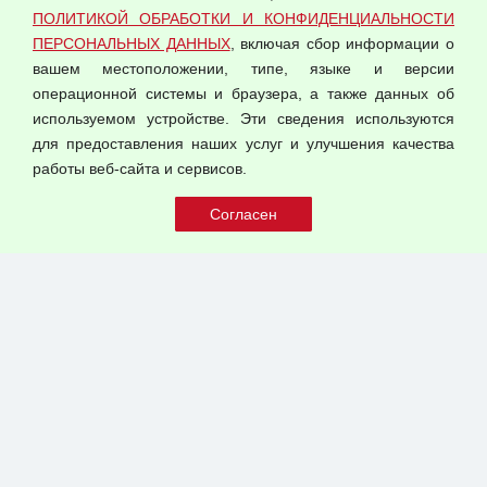
Согласием на обработку персональных данных
ПОЛИТИКОЙ ОБРАБОТКИ И КОНФИДЕНЦИАЛЬНОСТИ
Оферта оптовой купли-продажи
ПЕРСОНАЛЬНЫХ ДАННЫХ
, включая сбор информации о
Публичная оферта
вашем местоположении, типе, языке и версии
операционной системы и браузера, а также данных об
используемом устройстве. Эти сведения используются
для предоставления наших услуг и улучшения качества
© 2026 ООО "Феникс"
работы веб-сайта и сервисов.
Все права защищены.