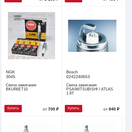
NGK
Bosch
3045
0242240653
Свеча зажигания
Свеча зажигания
BKUR6ET10
PSA/MITSUBISHI / ATLAS
1.8T
Купить
Купить
от
700 ₽
от
840 ₽