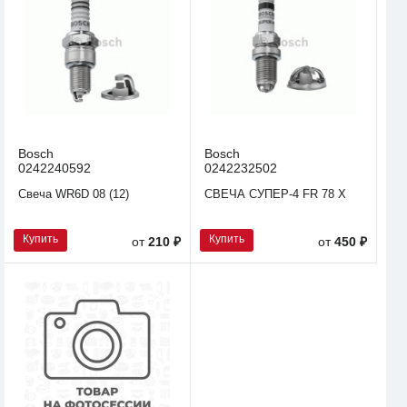
Bosch
Bosch
0242240592
0242232502
Свеча WR6D 08 (12)
СВЕЧА СУПЕР-4 FR 78 X
Купить
Купить
от
210 ₽
от
450 ₽