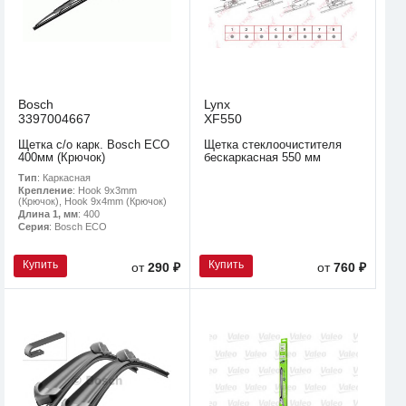
Bosch
Lynx
3397004667
XF550
Щетка с/о карк. Bosch ECO
Щетка стеклоочистителя
400мм (Крючок)
бескаркасная 550 мм
Тип
: Каркасная
Крепление
: Hook 9x3mm
(Крючок), Hook 9x4mm (Крючок)
Длина 1, мм
: 400
Серия
: Bosch ECO
Купить
Купить
от
290 ₽
от
760 ₽