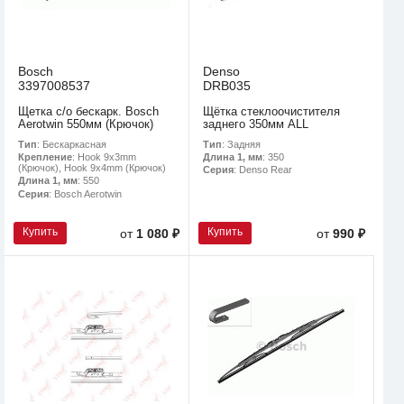
Bosch
Denso
3397008537
DRB035
Щетка с/о бескарк. Bosch
Щётка стеклоочистителя
Aerotwin 550мм (Крючок)
заднего 350мм ALL
Тип
: Бескаркасная
Тип
: Задняя
Крепление
: Hook 9x3mm
Длина 1, мм
: 350
(Крючок), Hook 9x4mm (Крючок)
Серия
: Denso Rear
Длина 1, мм
: 550
Серия
: Bosch Aerotwin
Купить
Купить
от
1 080 ₽
от
990 ₽