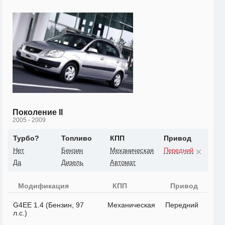
Поколение II
2005 - 2009
Турбо?
Топливо
КПП
Привод
Нет
Бензин
Механическая
Передний
Да
Дизель
Автомат
Модификация
КПП
Привод
G4EE 1.4 (Бензин, 97
Механическая
Передний
л.с.)