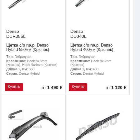
Denso
Denso
DUR055L
DU040L
Щетка с/о гибр. Denso
Щетка с/о гибр. Denso
Hybrid 550мм (Крючок)
Hybrid 400мм (Крючок)
Тип
: Гибридная
Тип
: Гибридная
Крепление
: Hook 9x3mm
Крепление
: Hook 9x3mm
(Крючок), Hook 9x4mm (Крючок)
(Крючок)
Длина 1, мм
: 550
Длина 1, мм
: 400
Серия
: Denso Hybrid
Серия
: Denso Hybrid
Купить
Купить
от
1 490 ₽
от
1 120 ₽