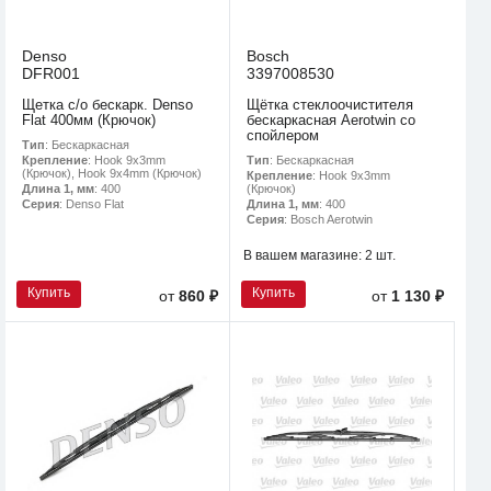
Denso
Bosch
DFR001
3397008530
Щетка с/о бескарк. Denso
Щётка стеклоочистителя
Flat 400мм (Крючок)
бескаркасная Aerotwin со
спойлером
Тип
: Бескаркасная
Тип
: Бескаркасная
Крепление
: Hook 9x3mm
(Крючок), Hook 9x4mm (Крючок)
Крепление
: Hook 9x3mm
(Крючок)
Длина 1, мм
: 400
Длина 1, мм
: 400
Серия
: Denso Flat
Серия
: Bosch Aerotwin
В вашем магазине:
2 шт.
Купить
Купить
от
860 ₽
от
1 130 ₽