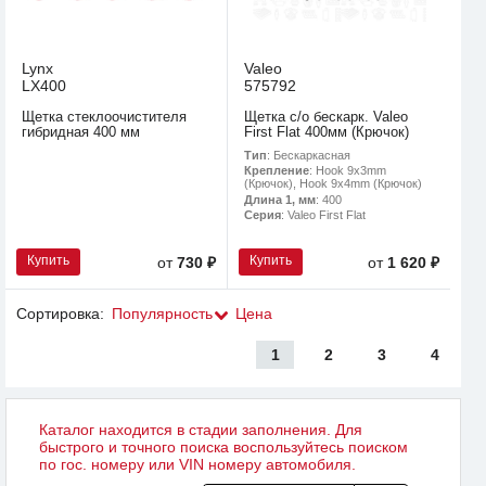
Lynx
Valeo
LX400
575792
Щетка стеклоочистителя
Щетка с/о бескарк. Valeo
гибридная 400 мм
First Flat 400мм (Крючок)
Тип
: Бескаркасная
Крепление
: Hook 9x3mm
(Крючок), Hook 9x4mm (Крючок)
Длина 1, мм
: 400
Серия
: Valeo First Flat
Купить
Купить
от
730 ₽
от
1 620 ₽
Сортировка:
Популярность
Цена
1
2
3
4
Каталог находится в стадии заполнения. Для
быстрого и точного поиска воспользуйтесь поиском
по гос. номеру или VIN номеру автомобиля.