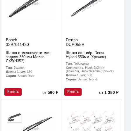
Bosch
Denso
3397011430
DUR055R
Щетка стеклоочистителя
Щетка с/о гибр. Denso
задняя 350 мм Mazda
Hybrid 550мм (Крючок)
CX5(H352)
Тип
: Гибридная
Тип
: Задняя
Крепление
: Hook 9x3mm
(Крючок), Hook 9x4mm (Крючок)
Длина 1, мм
: 350
Длина 1, мм
: 550
Серия
: Bosch Rear
Серия
: Denso Hybrid
Купить
Купить
от
560 ₽
от
1 380 ₽