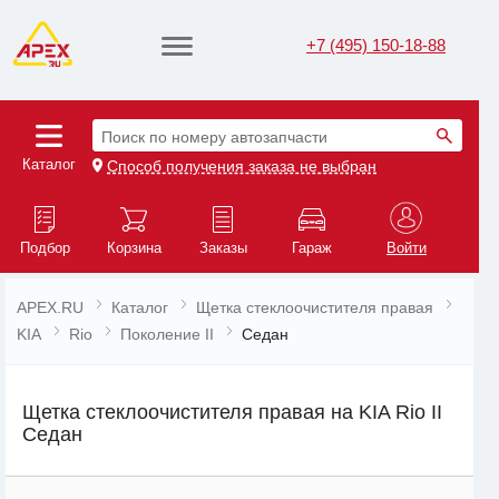
+7 (495) 150-18-88
Поиск по номеру автозапчасти
Каталог
Способ получения заказа не выбран
Подбор
Корзина
Заказы
Гараж
Войти
APEX.RU
Каталог
Щетка стеклоочистителя правая
KIA
Rio
Поколение II
Седан
Щетка стеклоочистителя правая на KIA Rio II
Седан