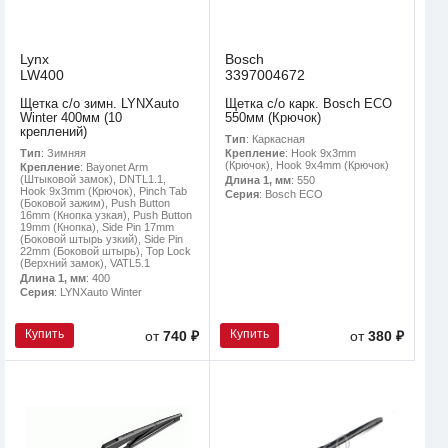
Lynx
Bosch
LW400
3397004672
Щетка с/о зимн. LYNXauto
Щетка с/о карк. Bosch ECO
Winter 400мм (10
550мм (Крючок)
креплений)
Тип
: Каркасная
Тип
: Зимняя
Крепление
: Hook 9x3mm
(Крючок), Hook 9x4mm (Крючок)
Крепление
: Bayonet Arm
(Штыковой замок), DNTL1.1,
Длина 1, мм
: 550
Hook 9x3mm (Крючок), Pinch Tab
Серия
: Bosch ECO
(Боковой зажим), Push Button
16mm (Кнопка узкая), Push Button
19mm (Кнопка), Side Pin 17mm
(Боковой штырь узкий), Side Pin
22mm (Боковой штырь), Top Lock
(Верхний замок), VATL5.1
Длина 1, мм
: 400
Серия
: LYNXauto Winter
Купить
Купить
от
740 ₽
от
380 ₽