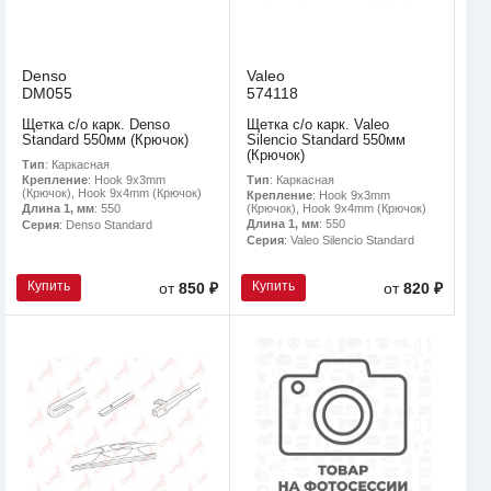
Denso
Valeo
DM055
574118
Щетка с/о карк. Denso
Щетка с/о карк. Valeo
Standard 550мм (Крючок)
Silencio Standard 550мм
(Крючок)
Тип
: Каркасная
Тип
: Каркасная
Крепление
: Hook 9x3mm
(Крючок), Hook 9x4mm (Крючок)
Крепление
: Hook 9x3mm
(Крючок), Hook 9x4mm (Крючок)
Длина 1, мм
: 550
Длина 1, мм
: 550
Серия
: Denso Standard
Серия
: Valeo Silencio Standard
Купить
Купить
от
850 ₽
от
820 ₽