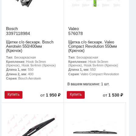
Bosch
Valeo
3397118984
576078
Щетки с/о бескарк. Bosch
Щетка с/о бескарк. Valeo
Aerotwin 550/400мм
Compact Revolution 550мм
(Крючок)
(Крючок)
Тип
: Бескаркасная
Тип
: Бескаркасная
Крепление
: Hook 9x3mm
Крепление
: Hook 9x3mm
(Крючок), Hook 9x4mm (Крючок)
(Крючок), Hook 9x4mm (Крючок)
Длина 1, мм
: 550
Длина 1, мм
: 550
Длина 2, мм
: 400
Серия
: Valeo Compact Revolution
Серия
: Bosch Aerotwin
В вашем магазине:
1 шт.
Купить
Купить
от
1 950 ₽
от
1 530 ₽