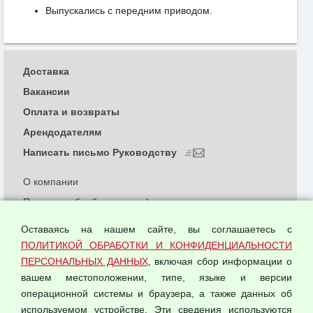
Выпускались с передним приводом.
Доставка
Вакансии
Оплата и возвраты
Арендодателям
Написать письмо Руководству
О компании
Политика обработки и конфиденциальности
персональных данных
Оставаясь на нашем сайте, вы соглашаетесь с
Согласием на обработку персональных данных
ПОЛИТИКОЙ ОБРАБОТКИ И КОНФИДЕНЦИАЛЬНОСТИ
Оферта оптовой купли-продажи
ПЕРСОНАЛЬНЫХ ДАННЫХ
, включая сбор информации о
Публичная оферта
вашем местоположении, типе, языке и версии
операционной системы и браузера, а также данных об
используемом устройстве. Эти сведения используются