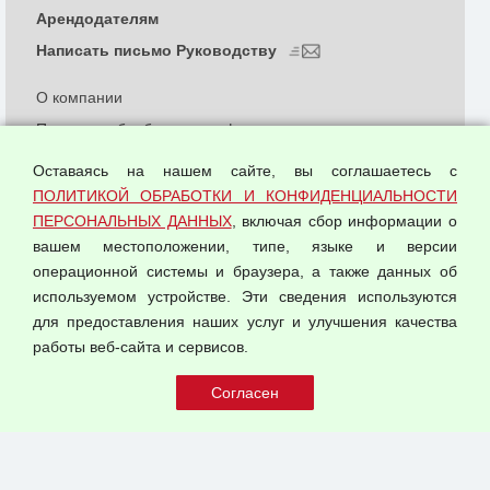
Арендодателям
Написать письмо Руководству
О компании
Политика обработки и конфиденциальности
персональных данных
Оставаясь на нашем сайте, вы соглашаетесь с
Согласием на обработку персональных данных
ПОЛИТИКОЙ ОБРАБОТКИ И КОНФИДЕНЦИАЛЬНОСТИ
Оферта оптовой купли-продажи
ПЕРСОНАЛЬНЫХ ДАННЫХ
, включая сбор информации о
Публичная оферта
вашем местоположении, типе, языке и версии
операционной системы и браузера, а также данных об
используемом устройстве. Эти сведения используются
для предоставления наших услуг и улучшения качества
© 2026 ООО "Феникс"
работы веб-сайта и сервисов.
Все права защищены.