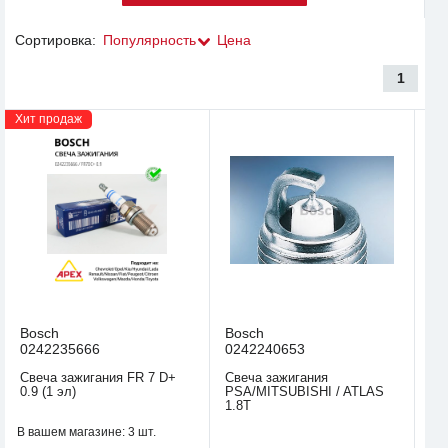
Сортировка:
Популярность
Цена
1
Хит продаж
Bosch
Bosch
0242235666
0242240653
Свеча зажигания FR 7 D+
Свеча зажигания
0.9 (1 эл)
PSA/MITSUBISHI / ATLAS
1.8T
В вашем магазине:
3 шт.