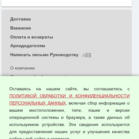
Доставка
Вакансии
Оплата и возвраты
Арендодателям
Написать письмо Руководству
О компании
Политика обработки и конфиденциальности
персональных данных
Оставаясь на нашем сайте, вы соглашаетесь с
Согласием на обработку персональных данных
ПОЛИТИКОЙ ОБРАБОТКИ И КОНФИДЕНЦИАЛЬНОСТИ
Оферта оптовой купли-продажи
ПЕРСОНАЛЬНЫХ ДАННЫХ
, включая сбор информации о
Публичная оферта
вашем местоположении, типе, языке и версии
операционной системы и браузера, а также данных об
используемом устройстве. Эти сведения используются
для предоставления наших услуг и улучшения качества
© 2026 ООО "Феникс"
работы веб-сайта и сервисов.