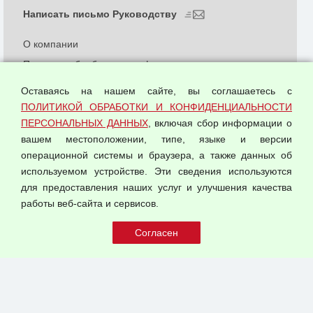
Написать письмо Руководству
О компании
Политика обработки и конфиденциальности
персональных данных
Оставаясь на нашем сайте, вы соглашаетесь с
Согласием на обработку персональных данных
ПОЛИТИКОЙ ОБРАБОТКИ И КОНФИДЕНЦИАЛЬНОСТИ
Оферта оптовой купли-продажи
ПЕРСОНАЛЬНЫХ ДАННЫХ
, включая сбор информации о
Публичная оферта
вашем местоположении, типе, языке и версии
операционной системы и браузера, а также данных об
используемом устройстве. Эти сведения используются
для предоставления наших услуг и улучшения качества
© 2026 ООО "Феникс"
работы веб-сайта и сервисов.
Все права защищены.