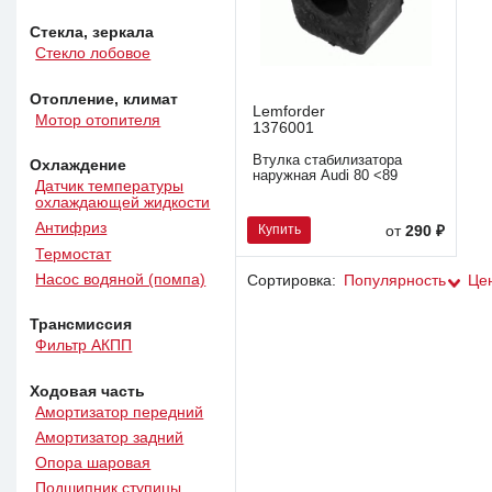
Стекла, зеркала
Стекло лобовое
Отопление, климат
Lemforder
Мотор отопителя
1376001
Втулка стабилизатора
Охлаждение
наружная Audi 80 <89
Датчик температуры
охлаждающей жидкости
Антифриз
Купить
от
290 ₽
Термостат
Насос водяной (помпа)
Сортировка:
Популярность
Це
Трансмиссия
Фильтр АКПП
Ходовая часть
Амортизатор передний
Амортизатор задний
Опора шаровая
Подшипник ступицы