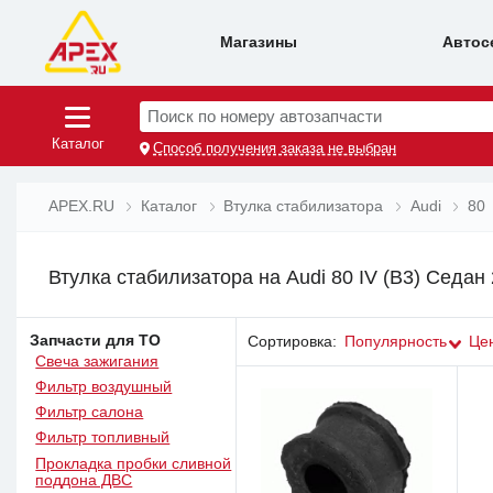
Магазины
Автос
Поиск по номеру автозапчасти
Каталог
Способ получения заказа не выбран
APEX.RU
Каталог
Втулка стабилизатора
Audi
80
Втулка стабилизатора на Audi 80 IV (B3) Седан 
Запчасти для ТО
Сортировка:
Популярность
Це
Свеча зажигания
Фильтр воздушный
Фильтр салона
Фильтр топливный
Прокладка пробки сливной
поддона ДВС