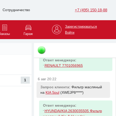
Ответ менеджера:
+7 (495) 150-18-88
Сотрудничество
-
RENAULT 7701071862 Мотор
вентBM1B
Зарегистрироваться
Войти
6 авг 20:06
Заказы
Гараж
Запрос клиента:
Мотор отопителя на
Renault Megane
(VF1LM1*****)
Ответ менеджера:
-
RENAULT 7701056965
6 авг 20:22
1
Запрос клиента:
Фильтр масляный
на
KIA Soul
(XWEJP8*****)
Ответ менеджера:
-
HYUNDAI/KIA 2630035505 Фильтр