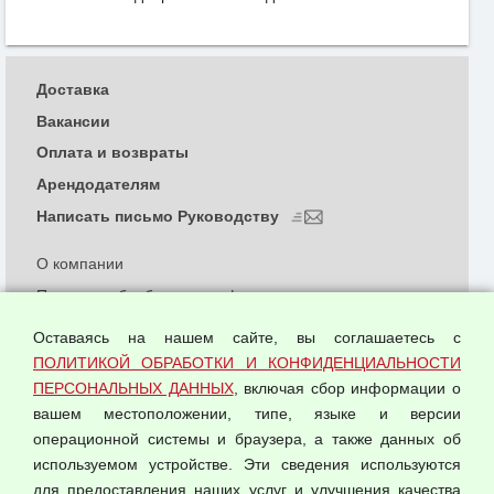
Доставка
Вакансии
Оплата и возвраты
Арендодателям
Написать письмо Руководству
О компании
Политика обработки и конфиденциальности
персональных данных
Оставаясь на нашем сайте, вы соглашаетесь с
Согласием на обработку персональных данных
ПОЛИТИКОЙ ОБРАБОТКИ И КОНФИДЕНЦИАЛЬНОСТИ
Оферта оптовой купли-продажи
ПЕРСОНАЛЬНЫХ ДАННЫХ
, включая сбор информации о
Публичная оферта
вашем местоположении, типе, языке и версии
операционной системы и браузера, а также данных об
используемом устройстве. Эти сведения используются
для предоставления наших услуг и улучшения качества