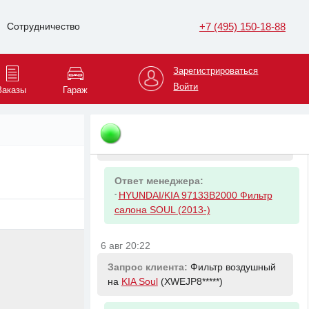
на
KIA Soul
(XWEJP8*****)
+7 (495) 150-18-88
Сотрудничество
Ответ менеджера:
-
HYUNDAI/KIA 2630035505 Фильтр
Зарегистрироваться
масляный Kia & Hyundai
Войти
Заказы
Гараж
6 авг 20:22
Запрос клиента:
Фильтр салона на
KIA Soul
(XWEJP8*****)
Ответ менеджера:
-
HYUNDAI/KIA 97133B2000 Фильтр
салона SOUL (2013-)
6 авг 20:22
Запрос клиента:
Фильтр воздушный
на
KIA Soul
(XWEJP8*****)