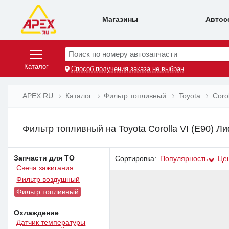
Магазины
Автос
Поиск по номеру автозапчасти
Каталог
Способ получения заказа не выбран
APEX.RU
Каталог
Фильтр топливный
Toyota
Coro
Фильтр топливный на Toyota Corolla VI (E90) Л
Запчасти для ТО
Сортировка:
Популярность
Це
Свеча зажигания
Фильтр воздушный
Фильтр топливный
Охлаждение
Датчик температуры