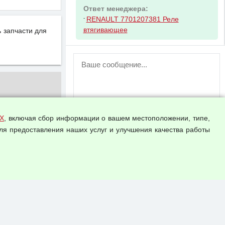
Ответ менеджера:
-
RENAULT 7701207381 Реле
втягивающее
 запчасти для
ВНИМАНИЕ!
Возможность отправлять сообщения
для незарегистрированных
пользователей временно отключена!
Зарегистрируйтесь или войдите в свой
аккаунт.
Х
, включая сбор информации о вашем местоположении, типе,
ля предоставления наших услуг и улучшения качества работы
Прикрепить