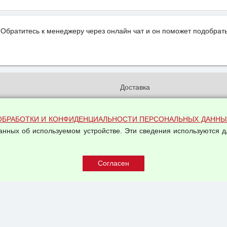
Обратитесь к менеджеру через онлайн чат и он поможет подобрать
и
Доставка
бработки и конфиденциальности
Вакансии
ых данных
Оплата и возвраты
ОБРАБОТКИ И КОНФИДЕНЦИАЛЬНОСТИ ПЕРСОНАЛЬНЫХ ДАННЫ
на обработку персональных
Арендодателям
данных об используемом устройстве. Эти сведения используются д
Написать письмо Руководству
овой купли-продажи
оферта