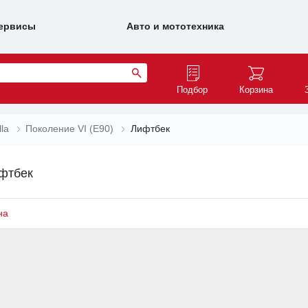
ервисы
Авто и мототехника
Подбор
Корзина
lla
Поколение VI (E90)
Лифтбек
ифтбек
на