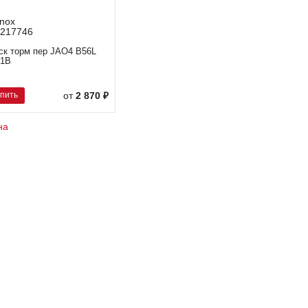
nox
217746
ск торм пер JAO4 B56L
1B
упить
от
2 870 ₽
на