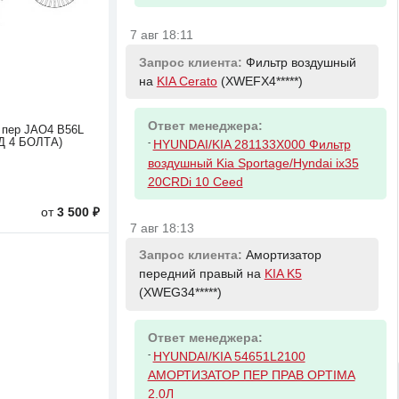
7 авг 18:11
Запрос клиента:
Фильтр воздушный
на
KIA Cerato
(XWEFX4*****)
Ответ менеджера:
 пер JAO4 B56L
Д 4 БОЛТА)
-
HYUNDAI/KIA 281133X000 Фильтр
воздушный Kia Sportage/Hyndai ix35
20CRDi 10 Ceed
от
3 500 ₽
7 авг 18:13
Запрос клиента:
Амортизатор
передний правый на
KIA K5
(XWEG34*****)
Ответ менеджера:
-
HYUNDAI/KIA 54651L2100
АМОРТИЗАТОР ПЕР ПРАВ OPTIMA
2.0Л