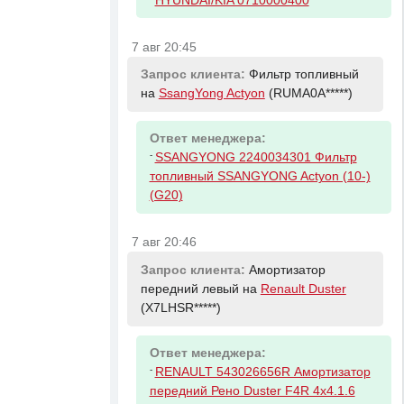
HYUNDAI/KIA 0710000400
7 авг 20:45
Запрос клиента:
Фильтр топливный
на
SsangYong Actyon
(RUMA0A*****)
Ответ менеджера:
-
SSANGYONG 2240034301 Фильтр
топливный SSANGYONG Actyon (10-)
(G20)
7 авг 20:46
Запрос клиента:
Амортизатор
передний левый на
Renault Duster
(X7LHSR*****)
Ответ менеджера:
-
RENAULT 543026656R Амортизатор
передний Рено Duster F4R 4x4.1.6