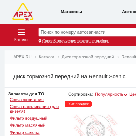
Магазины
Автос
Поиск по номеру автозапчасти
Каталог
Способ получения заказа не выбран
APEX.RU
Каталог
Диск тормозной передний
Renaul
Диск тормозной передний на Renault Scenic
Запчасти для ТО
Сортировка:
Популярность
Це
Свеча зажигания
Хит продаж
Свеча накаливания (для
дизеля)
Фильтр воздушный
Фильтр масляный
Фильтр салона