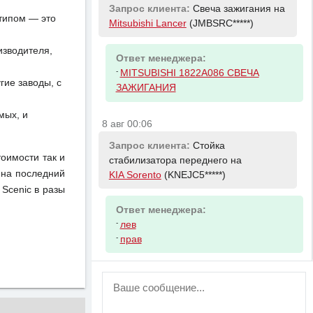
Запрос клиента:
Свеча зажигания на
отипом — это
Mitsubishi Lancer
(JMBSRC*****)
изводителя,
Ответ менеджера:
-
MITSUBISHI 1822A086 СВЕЧА
ие заводы, с
ЗАЖИГАНИЯ
мых, и
8 авг 00:06
Запрос клиента:
Стойка
тоимости так и
стабилизатора переднего на
 на последний
KIA Sorento
(KNEJC5*****)
Scenic в разы
Ответ менеджера:
-
лев
-
прав
ВНИМАНИЕ!
Возможность отправлять сообщения