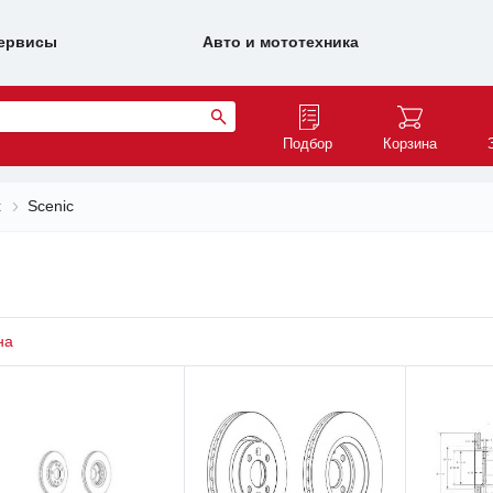
ервисы
Авто и мототехника
Подбор
Корзина
t
Scenic
на