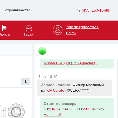
LUKOIL 227387 Антифриз G11
GREEN зелёный (1кг) ЧЕСТНЫЙ ЗНАК
+7 (495) 150-18-88
Сотрудничество
7 авг 18:09
Зарегистрироваться
Запрос клиента:
Жидкость ГУР на
ниссан алмера классик 2008 года 1
Войти
Заказы
Гараж
литр на
Mazda 3
(JMZBK1*****)
Ответ менеджера:
-
NISSAN KLF5000001 Жидкость ГУР
Nissan PSF (1л.) ЖБ (красная)
7 авг 18:10
1
Запрос клиента:
Фильтр масляный
на
KIA Cerato
(XWEFX4*****)
Ответ менеджера:
-
HYUNDAI/KIA 2630035503 Фильтр
масляный