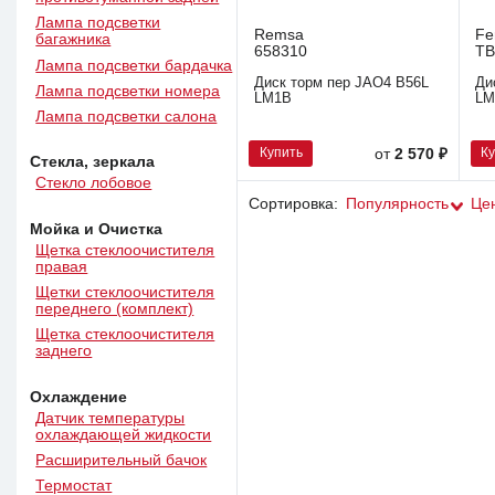
Лампа подсветки
Remsa
Fe
багажника
658310
TB
Лампа подсветки бардачка
Диск торм пер JAO4 B56L
Ди
Лампа подсветки номера
LM1B
LM
Лампа подсветки салона
Купить
К
от
2 570 ₽
Стекла, зеркала
Стекло лобовое
Сортировка:
Популярность
Це
Мойка и Очистка
Щетка стеклоочистителя
правая
Щетки стеклоочистителя
переднего (комплект)
Щетка стеклоочистителя
заднего
Охлаждение
Датчик температуры
охлаждающей жидкости
Расширительный бачок
Термостат