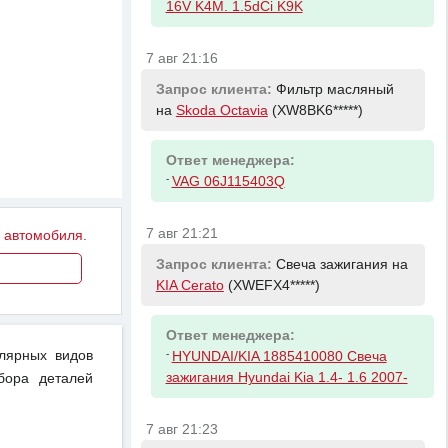
16V K4M. 1.5dCi K9K
7 авг 21:16
Запрос клиента:
Фильтр масляный
на
Skoda Octavia
(XW8BK6*****)
Ответ менеджера:
-
VAG 06J115403Q
7 авг 21:21
у автомобиля.
Запрос клиента:
Свеча зажигания на
KIA Cerato
(XWEFX4*****)
Ответ менеджера:
-
улярных видов
HYUNDAI/KIA 1885410080 Свеча
зажигания Hyundai Kia 1.4- 1.6 2007-
бора деталей
7 авг 21:23