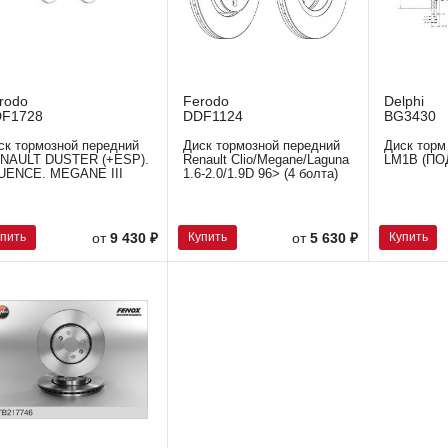
rodo
Ferodo
Delphi
F1728
DDF1124
BG3430
ск тормозной передний
Диск тормозной передний
Диск торм
NAULT DUSTER (+ESP).
Renault Clio/Megane/Laguna
LM1B (ПО
UENCE. MEGANE III
1.6-2.0/1.9D 96> (4 болта)
упить
Купить
Купить
от
9 430 ₽
от
5 630 ₽