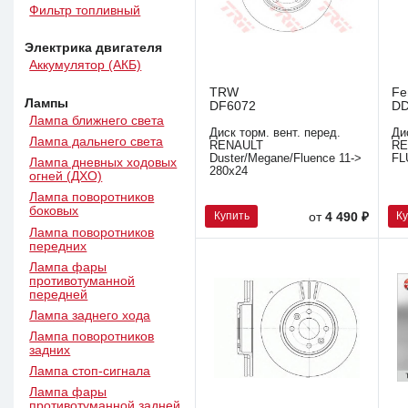
Фильтр топливный
Электрика двигателя
Аккумулятор (АКБ)
TRW
Fe
Лампы
DF6072
DD
Лампа ближнего света
Диск торм. вент. перед.
Ди
Лампа дальнего света
RENAULT
RE
Duster/Megane/Fluence 11->
FL
Лампа дневных ходовых
280x24
огней (ДХО)
Лампа поворотников
боковых
Купить
К
от
4 490 ₽
Лампа поворотников
передних
Лампа фары
противотуманной
передней
Лампа заднего хода
Лампа поворотников
задних
Лампа стоп-сигнала
Лампа фары
противотуманной задней