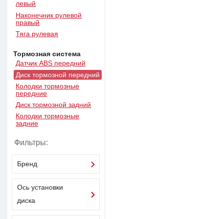
левый
Наконечник рулевой
правый
Тяга рулевая
Тормозная система
Датчик ABS передний
Диск тормозной передний
Колодки тормозные
передние
Диск тормозной задний
Колодки тормозные
задние
Фильтры:
Бренд
Ось установки
диска