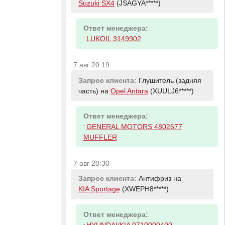
Suzuki SX4
(JSAGYA*****)
Ответ менеджера:
-
LUKOIL 3149902
7 авг 20:19
Запрос клиента:
Глушитель (задняя
часть) на
Opel Antara
(XUULJ6*****)
Ответ менеджера:
-
GENERAL MOTORS 4802677
MUFFLER
7 авг 20:30
Запрос клиента:
Антифриз на
KIA Sportage
(XWEPH8*****)
Ответ менеджера:
-