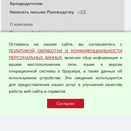
Арендодателям
Написать письмо Руководству
О компании
Политика обработки и конфиденциальности
персональных данных
Оставаясь на нашем сайте, вы соглашаетесь с
Согласием на обработку персональных данных
ПОЛИТИКОЙ ОБРАБОТКИ И КОНФИДЕНЦИАЛЬНОСТИ
Оферта оптовой купли-продажи
ПЕРСОНАЛЬНЫХ ДАННЫХ
, включая сбор информации о
Публичная оферта
вашем местоположении, типе, языке и версии
операционной системы и браузера, а также данных об
используемом устройстве. Эти сведения используются
для предоставления наших услуг и улучшения качества
© 2026 ООО "Феникс"
работы веб-сайта и сервисов.
Все права защищены.