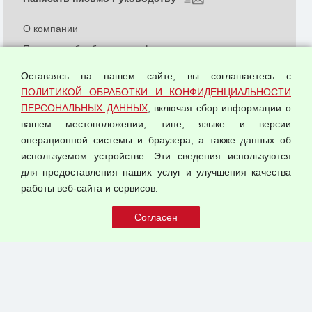
О компании
Политика обработки и конфиденциальности
персональных данных
Оставаясь на нашем сайте, вы соглашаетесь с
Согласием на обработку персональных данных
ПОЛИТИКОЙ ОБРАБОТКИ И КОНФИДЕНЦИАЛЬНОСТИ
Оферта оптовой купли-продажи
ПЕРСОНАЛЬНЫХ ДАННЫХ
, включая сбор информации о
Публичная оферта
вашем местоположении, типе, языке и версии
операционной системы и браузера, а также данных об
используемом устройстве. Эти сведения используются
для предоставления наших услуг и улучшения качества
© 2026 ООО "Феникс"
работы веб-сайта и сервисов.
Все права защищены.