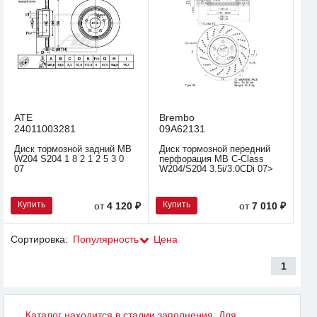
ATE
Brembo
24011003281
09A62131
Диск тормозной задний MB
Диск тормозной передний
W204 S204 1 8 2 1 2 5 3 0
перфорация MB C-Class
07
W204/S204 3.5i/3.0CDi 07>
Купить
Купить
от
4 120 ₽
от
7 010 ₽
Сортировка:
Популярность
Цена
1
Каталог находится в стадии заполнения. Для