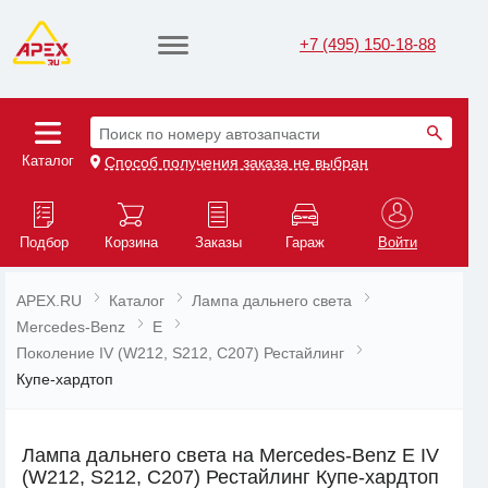
+7 (495) 150-18-88
Поиск по номеру автозапчасти
Каталог
Способ получения заказа не выбран
Подбор
Корзина
Заказы
Гараж
Войти
APEX.RU
Каталог
Лампа дальнего света
Mercedes-Benz
E
Поколение IV (W212, S212, C207) Рестайлинг
Купе-хардтоп
Лампа дальнего света на Mercedes-Benz E IV
(W212, S212, C207) Рестайлинг Купе-хардтоп