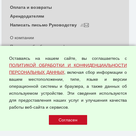
Оплата и возвраты
Арендодателям
Написать письмо Руководству
О компании
Политика обработки и конфиденциальности
персональных данных
Оставаясь на нашем сайте, вы соглашаетесь с
Согласием на обработку персональных данных
ПОЛИТИКОЙ ОБРАБОТКИ И КОНФИДЕНЦИАЛЬНОСТИ
Оферта оптовой купли-продажи
ПЕРСОНАЛЬНЫХ ДАННЫХ
, включая сбор информации о
Публичная оферта
вашем местоположении, типе, языке и версии
операционной системы и браузера, а также данных об
используемом устройстве. Эти сведения используются
для предоставления наших услуг и улучшения качества
© 2026 ООО "Феникс"
работы веб-сайта и сервисов.
Все права защищены.