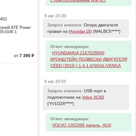
с приспособлением для уст.
9 авг 20:30
451
Запрос клиента:
Опора двигателя
озной ATE Power
правая на
Hyundai i20
(MALBC5*****)
25-0145 1
Ответ менеджера:
-
HYUNDAI/KIA 216702B000
от
7 390 ₽
КРОНШТЕЙН ПОДВЕСКИ ДВИГАТЕЛЯ
CEED (2010-) 1.4-1.6/SOUL/VENGA
9 авг 20:50
Запрос клиента:
USB порт в
подлокотнике на
Volvo XC60
(YV1DZ8*****)
Ответ менеджера:
-
VOLVO 1302395 панель, AUX