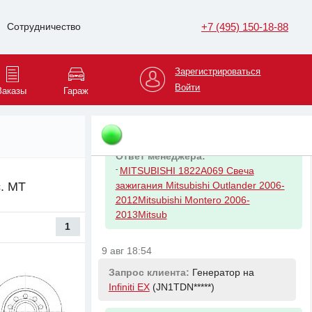
Ответ менеджера:
+7 (495) 150-18-88
Сотрудничество
-
MITSUBISHI MD303148 Прокладка
клапанной крышки K96W
Зарегистрироваться
9 авг 18:43
Войти
Заказы
Гараж
Запрос клиента:
Свеча зажигания на
Mitsubishi Pajero
(JMBLYV*****)
Ответ менеджера:
-
MITSUBISHI 1822A069 Свеча
с. MT
зажигания Mitsubishi Outlander 2006-
2012Mitsubishi Montero 2006-
2013Mitsub
1
9 авг 18:54
Запрос клиента:
Генератор на
Infiniti EX
(JN1TDN*****)