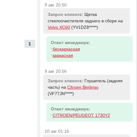
9 авг 20:50
Запрос клиента:
Щетка
стеклоочистителя заднего в сборе на
Volvo XC60
(YV1DZ8*****)
Ответ менеджера:
1
-
бескаркасная
-
каркасная
9 авг 20:56
Запрос клиента:
Глушитель (задняя
часть) на
Citroen Berlingo
(VF77JN*****)
Ответ менеджера:
-
CITROEN/PEUGEOT 1730Y2
10 авг 01:16