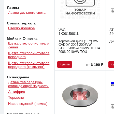
Лампы
Лампа дальнего света
Стекла, зеркала
Стекло лобовое
VAG
AT
1K0615601L
24
Мойка и Очистка
Тормозной диск (1шт) VW
Ди
Щетка стеклоочистителя
CADDY 2004-2008VW
левая
GOLF 2004-2014VW JETTA
2006-2010VW TOU
Щетка стеклоочистителя
переднего
Щетки стеклоочистителя
Купить
К
от
6 190 ₽
переднего (комплект)
Охлаждение
Датчик температуры
охлаждающей жидкости
Антифриз
Термостат
Насос водяной (помпа)