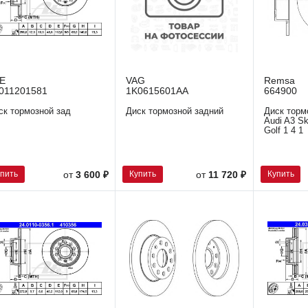
E
VAG
Remsa
011201581
1K0615601AA
664900
ск тормозной зад
Диск тормозной задний
Диск торм
Audi A3 S
Golf 1 4 1
упить
Купить
Купить
от
3 600 ₽
от
11 720 ₽