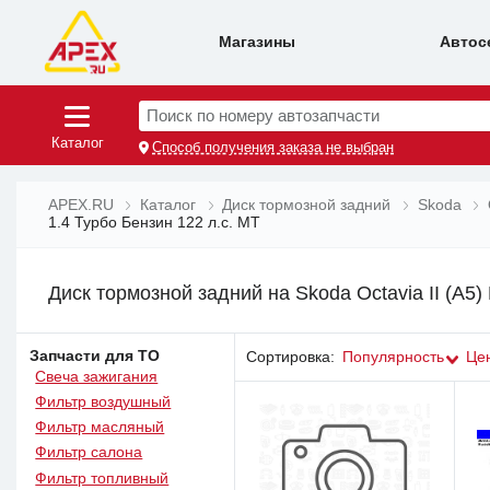
Магазины
Автос
Поиск по номеру автозапчасти
Каталог
Способ получения заказа не выбран
APEX.RU
Каталог
Диск тормозной задний
Skoda
1.4 Турбо Бензин 122 л.с. MT
Диск тормозной задний на Skoda Octavia II (A5)
Запчасти для ТО
Сортировка:
Популярность
Це
Свеча зажигания
Фильтр воздушный
Фильтр масляный
Фильтр салона
Фильтр топливный