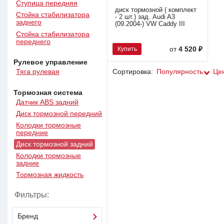
Ступица передняя
диск тормозной ( комплект
Стойка стабилизатора
- 2 шт.) зад. Audi A3
заднего
(09.2004-) VW Caddy III
Стойка стабилизатора
переднего
Купить
от
4 520 ₽
Рулевое управление
Тяга рулевая
Сортировка:
Популярность
Це
Тормозная система
Датчик ABS задний
Диск тормозной передний
Колодки тормозные
передние
Диск тормозной задний
Колодки тормозные
задние
Тормозная жидкость
Фильтры:
Бренд