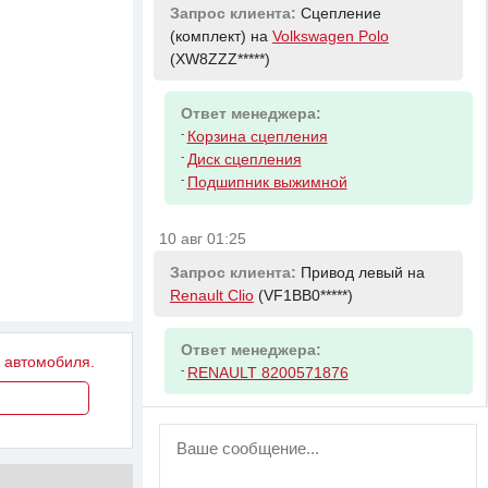
Запрос клиента:
Сцепление
(комплект) на
Volkswagen Polo
(XW8ZZZ*****)
Ответ менеджера:
-
Корзина сцепления
-
Диск сцепления
-
Подшипник выжимной
10 авг 01:25
Запрос клиента:
Привод левый на
Renault Clio
(VF1BB0*****)
Ответ менеджера:
у автомобиля.
-
RENAULT 8200571876
ВНИМАНИЕ!
Возможность отправлять сообщения