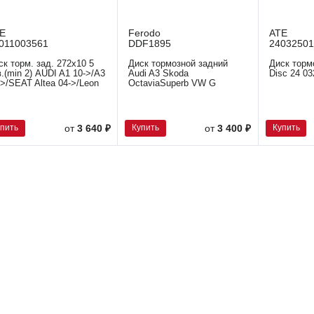
E
Ferodo
ATE
011003561
DDF1895
24032501
ск торм. зад. 272x10 5
Диск тормозной задний
Диск торм
в.(min 2) AUDI A1 10->/A3
Audi A3 Skoda
Disc 24 03
->/SEAT Altea 04->/Leon
OctaviaSuperb VW G
упить
Купить
Купить
от
3 640 ₽
от
3 400 ₽