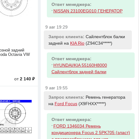
Ответ менеджера:
-
NISSAN 23100EG010 ГЕНЕРАТОР
9 авг 19:29
Запрос клиента:
Сайлентблок балки
задней на
KIA Rio
(Z94C34*****)
озной задний
koda Octavia VW
Ответ менеджера:
-
HYUNDAI/KIA 55160H8000
Сайлентблок задней балки
от
2 140 ₽
9 авг 19:55
Запрос клиента:
Ремень генератора
на
Ford Focus
(X9FHXX*****)
Ответ менеджера:
-
FORD 1346034 Ремень
кондиционера Focus 2 5PK705 (эласт)