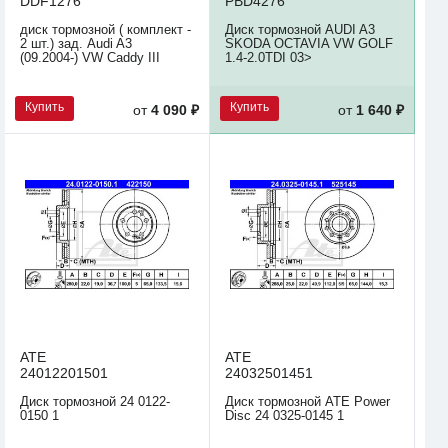
DDF1276
PBD4276
диск тормозной ( комплект -
Диск тормозной AUDI A3
2 шт.) зад. Audi A3
SKODA OCTAVIA VW GOLF
(09.2004-) VW Caddy III
1.4-2.0TDI 03>
Купить
Купить
от
4 090 ₽
от
1 640 ₽
ATE
ATE
24012201501
24032501451
Диск тормозной 24 0122-
Диск тормозной ATE Power
0150 1
Disc 24 0325-0145 1