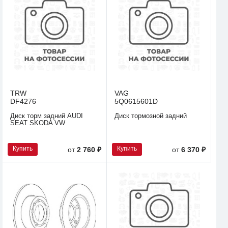
TRW
VAG
DF4276
5Q0615601D
Диск торм задний AUDI
Диск тормозной задний
SEAT SKODA VW
Купить
Купить
от
2 760 ₽
от
6 370 ₽