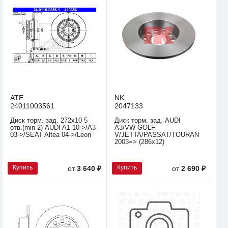
ATE
NK
24011003561
2047133
Диск торм. зад. 272x10 5
Диск торм. зад. AUDI
отв.(min 2) AUDI A1 10->/A3
A3/VW GOLF
03->/SEAT Altea 04->/Leon
V/JETTA/PASSAT/TOURAN
2003=> (286x12)
Купить
Купить
от
3 640 ₽
от
2 690 ₽