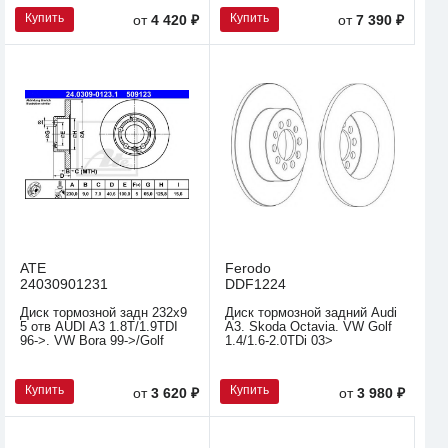
Купить
Купить
от
4 420 ₽
от
7 390 ₽
ATE
Ferodo
24030901231
DDF1224
Диск тормозной задн 232x9
Диск тормозной задний Audi
5 отв AUDI A3 1.8T/1.9TDI
A3. Skoda Octavia. VW Golf
96->. VW Bora 99->/Golf
1.4/1.6-2.0TDi 03>
Купить
Купить
от
3 620 ₽
от
3 980 ₽