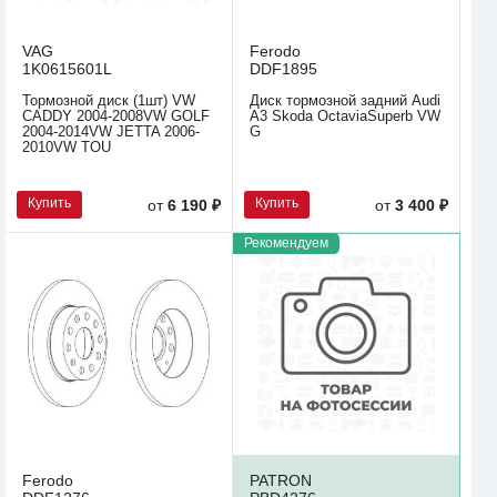
VAG
Ferodo
1K0615601L
DDF1895
Тормозной диск (1шт) VW
Диск тормозной задний Audi
CADDY 2004-2008VW GOLF
A3 Skoda OctaviaSuperb VW
2004-2014VW JETTA 2006-
G
2010VW TOU
Купить
Купить
от
6 190 ₽
от
3 400 ₽
Рекомендуем
Ferodo
PATRON