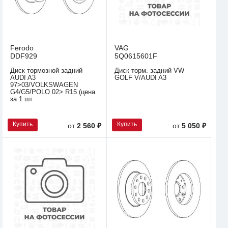
Ferodo
VAG
DDF929
5Q0615601F
Диск тормозной задний
Диск торм. задний VW
AUDI A3
GOLF V/AUDI A3
97>03/VOLKSWAGEN
G4/G5/POLO 02> R15 (цена
за 1 шт.
Купить
Купить
от
2 560 ₽
от
5 050 ₽