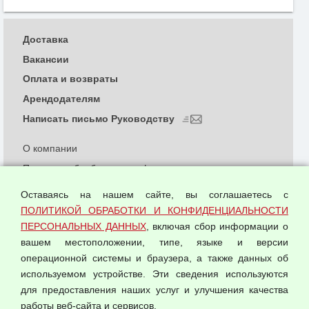
Доставка
Вакансии
Оплата и возвраты
Арендодателям
Написать письмо Руководству
О компании
Политика обработки и конфиденциальности
персональных данных
Оставаясь на нашем сайте, вы соглашаетесь с
Согласием на обработку персональных данных
ПОЛИТИКОЙ ОБРАБОТКИ И КОНФИДЕНЦИАЛЬНОСТИ
Оферта оптовой купли-продажи
ПЕРСОНАЛЬНЫХ ДАННЫХ
, включая сбор информации о
Публичная оферта
вашем местоположении, типе, языке и версии
операционной системы и браузера, а также данных об
используемом устройстве. Эти сведения используются
для предоставления наших услуг и улучшения качества
© 2026 ООО "Феникс"
работы веб-сайта и сервисов.