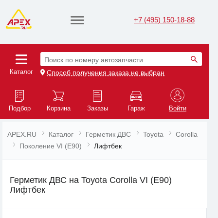
+7 (495) 150-18-88
Поиск по номеру автозапчасти
Каталог
Способ получения заказа не выбран
Подбор
Корзина
Заказы
Гараж
Войти
APEX.RU
Каталог
Герметик ДВС
Toyota
Corolla
Поколение VI (E90)
Лифтбек
Герметик ДВС на Toyota Corolla VI (E90)
Лифтбек