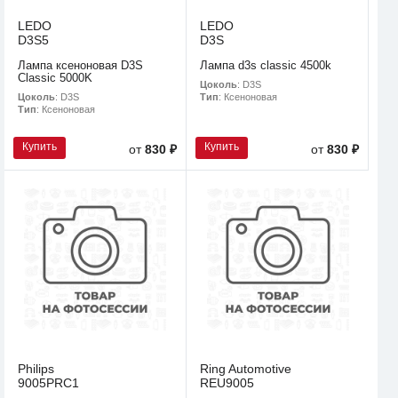
LEDO
LEDO
D3S5
D3S
Лампа ксеноновая D3S
Лампа d3s classic 4500k
Classic 5000K
Цоколь
: D3S
Цоколь
: D3S
Тип
: Ксеноновая
Тип
: Ксеноновая
Купить
Купить
от
830 ₽
от
830 ₽
Philips
Ring Automotive
9005PRC1
REU9005