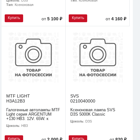
Цоколь
: D3S
Тип
: Ксеноновая
Тип
: Ксеноновая
Купить
Купить
от
5 100 ₽
от
4 160 ₽
MTF LIGHT
SVS
H3A12B3
0210040000
Галогенные автолампы MTF
Ксеноновая лампа SVS
Light серия ARGENTUM
D3S 5000К Classic
+130 HB3. 12V. 65W. к
Цоколь
: D3S
Цоколь
: HB3
Купить
Купить
от
2 000 ₽
от
820 ₽