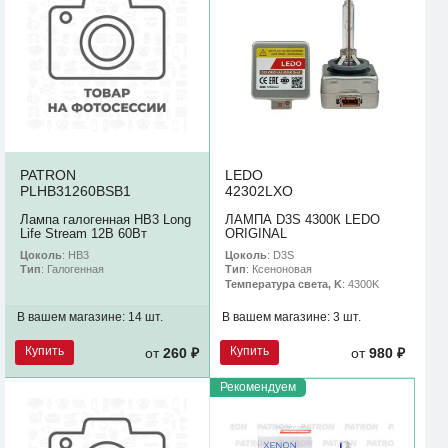
PATRON
LEDO
PLHB31260BSB1
42302LXO
Лампа галогенная HB3 Long
ЛАМПА D3S 4300К LEDO
Life Stream 12В 60Вт
ORIGINAL
Цоколь
: HB3
Цоколь
: D3S
Тип
: Галогенная
Тип
: Ксеноновая
Температура света, K
: 4300K
В вашем магазине:
14 шт.
В вашем магазине:
3 шт.
Купить
Купить
от
260 ₽
от
980 ₽
Рекомендуем