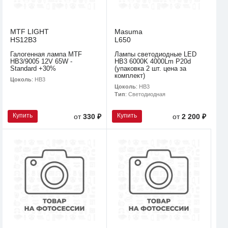
MTF LIGHT
Masuma
HS12B3
L650
Галогенная лампа MTF
Лампы светодиодные LED
HB3/9005 12V 65W -
HB3 6000K 4000Lm P20d
Standard +30%
(упаковка 2 шт. цена за
комплект)
Цоколь
: HB3
Цоколь
: HB3
Тип
: Светодиодная
Купить
Купить
от
330 ₽
от
2 200 ₽