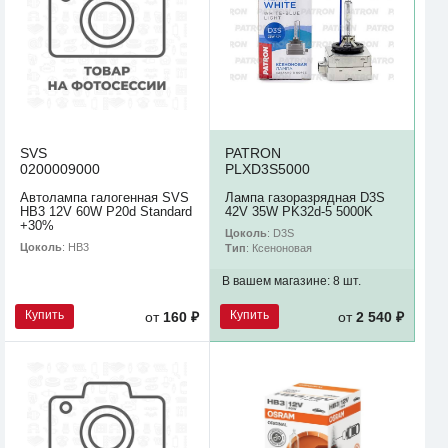
SVS
PATRON
0200009000
PLXD3S5000
Автолампа галогенная SVS
Лампа газоразрядная D3S
HB3 12V 60W P20d Standard
42V 35W PK32d-5 5000K
+30%
Цоколь
: D3S
Цоколь
: HB3
Тип
: Ксеноновая
В вашем магазине:
8 шт.
Купить
Купить
от
160 ₽
от
2 540 ₽