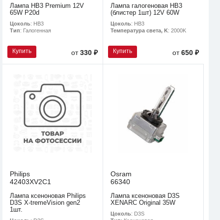
Лампа HB3 Premium 12V
Лампа галогеновая HB3
65W P20d
(блистер 1шт) 12V 60W
Цоколь
: HB3
Цоколь
: HB3
Тип
: Галогенная
Температура света, K
: 2000K
Купить
Купить
от
330 ₽
от
650 ₽
Philips
Osram
42403XV2C1
66340
Лампа ксеноновая Philips
Лампа ксеноновая D3S
D3S X-tremeVision gen2
XENARC Original 35W
1шт.
Цоколь
: D3S