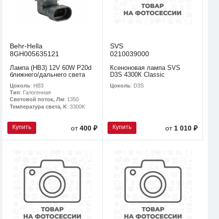
Behr-Hella
SVS
8GH005635121
0210039000
Лампа (HB3) 12V 60W P20d
Ксеноновая лампа SVS
ближнего/дальнего света
D3S 4300К Classic
Цоколь
: HB3
Цоколь
: D3S
Тип
: Галогенная
Световой поток, Лм
: 1350
Температура света, K
: 3300K
Купить
Купить
от
400 ₽
от
1 010 ₽