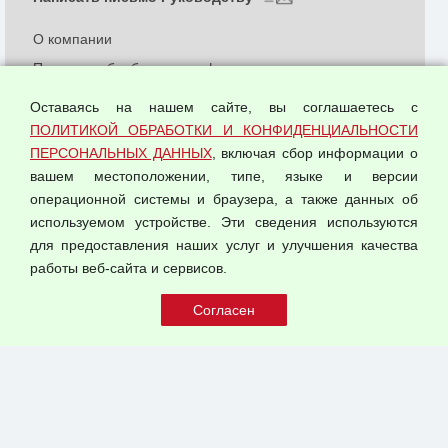
О компании
Политика обработки и конфиденциальности
персональных данных
Оставаясь на нашем сайте, вы соглашаетесь с
Согласием на обработку персональных данных
ПОЛИТИКОЙ ОБРАБОТКИ И КОНФИДЕНЦИАЛЬНОСТИ
Оферта оптовой купли-продажи
ПЕРСОНАЛЬНЫХ ДАННЫХ
, включая сбор информации о
Публичная оферта
вашем местоположении, типе, языке и версии
операционной системы и браузера, а также данных об
используемом устройстве. Эти сведения используются
для предоставления наших услуг и улучшения качества
© 2026 ООО "Феникс"
работы веб-сайта и сервисов.
Все права защищены.