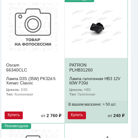
Osram
PATRON
66340CLC
PLHB31260
Лампа D3S (35W) PK32d-5
Лампа галогенная HB3 12V
Xenarc Classic
60W P20d
Цоколь
: D3S
Цоколь
: HB3
Тип
: Ксеноновая
Тип
: Галогенная
В вашем магазине:
> 50 шт.
Купить
Купить
от
2 760 ₽
от
240 ₽
Рекомендуем