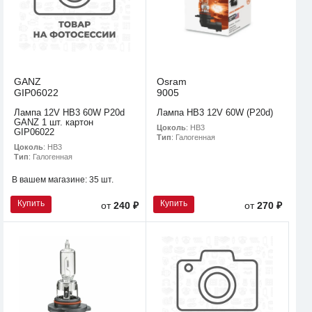
GANZ
Osram
GIP06022
9005
Лампа 12V HB3 60W P20d
Лампа HB3 12V 60W (P20d)
GANZ 1 шт. картон
Цоколь
: HB3
GIP06022
Тип
: Галогенная
Цоколь
: HB3
Тип
: Галогенная
В вашем магазине:
35 шт.
Купить
Купить
от
240 ₽
от
270 ₽