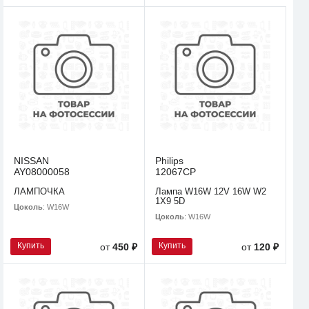
NISSAN
Philips
AY08000058
12067CP
ЛАМПОЧКА
Лампа W16W 12V 16W W2
1X9 5D
Цоколь
: W16W
Цоколь
: W16W
Купить
Купить
от
450 ₽
от
120 ₽