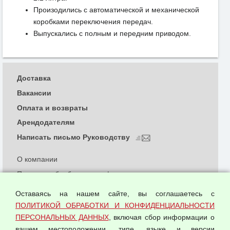
Произодились с автоматической и механической
коробками переключения передач.
Выпускались с полным и передним приводом.
Доставка
Вакансии
Оплата и возвраты
Арендодателям
Написать письмо Руководству
О компании
Политика обработки и конфиденциальности
персональных данных
Оставаясь на нашем сайте, вы соглашаетесь с
Согласием на обработку персональных данных
ПОЛИТИКОЙ ОБРАБОТКИ И КОНФИДЕНЦИАЛЬНОСТИ
Оферта оптовой купли-продажи
ПЕРСОНАЛЬНЫХ ДАННЫХ
, включая сбор информации о
Публичная оферта
вашем местоположении, типе, языке и версии