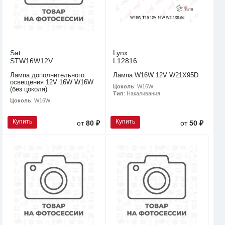
Sat
Lynx
STW16W12V
L12816
Лампа дополнительного
Лампа W16W 12V W21X95D
освещения 12V 16W W16W
Цоколь
: W16W
(без цоколя)
Тип
: Накаливания
Цоколь
: W16W
Купить
Купить
от
80 ₽
от
50 ₽