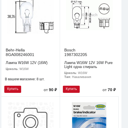
Behr-Hella
Bosch
8GA008246001
1987302205
Лампа W16W 12V (16W)
Лампа W16W 12V 16W Pure
Light одна спираль
Цоколь
: W16W
Цоколь
: W16W
Тип
: Накаливания
В вашем магазине:
8 шт.
Купить
Купить
от
90 ₽
от
70 ₽