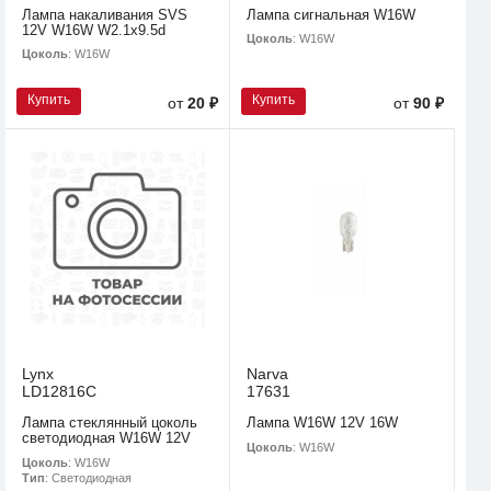
Лампа накаливания SVS
Лампа сигнальная W16W
12V W16W W2.1х9.5d
Цоколь
: W16W
Цоколь
: W16W
Купить
Купить
от
20 ₽
от
90 ₽
Lynx
Narva
LD12816C
17631
Лампа стеклянный цоколь
Лампа W16W 12V 16W
светодиодная W16W 12V
Цоколь
: W16W
Цоколь
: W16W
Тип
: Светодиодная