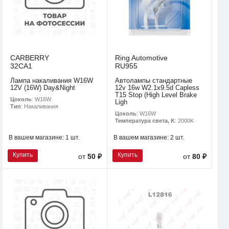
CARBERRY
Ring Automotive
32CA1
RU955
Лампа накаливания W16W
Автолампы стандартные
12V (16W) Day&Night
12v 16w W2.1x9.5d Capless
T15 Stop (High Level Brake
Цоколь
: W16W
Ligh
Тип
: Накаливания
Цоколь
: W16W
Температура света, K
: 2000K
В вашем магазине:
1 шт.
В вашем магазине:
2 шт.
Купить
Купить
от
50 ₽
от
80 ₽