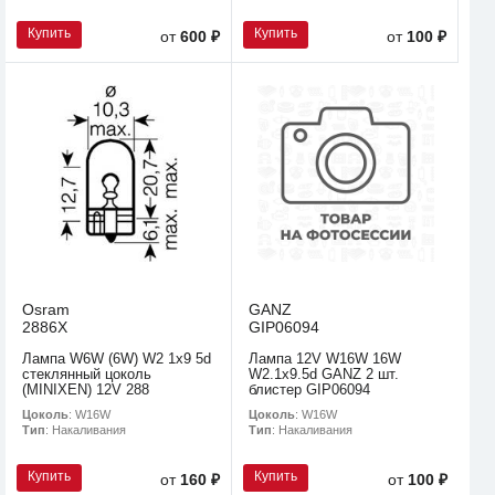
Купить
Купить
от
600 ₽
от
100 ₽
Osram
GANZ
2886X
GIP06094
Лампа W6W (6W) W2 1x9 5d
Лампа 12V W16W 16W
стеклянный цоколь
W2.1x9.5d GANZ 2 шт.
(MINIXEN) 12V 288
блистер GIP06094
Цоколь
: W16W
Цоколь
: W16W
Тип
: Накаливания
Тип
: Накаливания
Купить
Купить
от
160 ₽
от
100 ₽