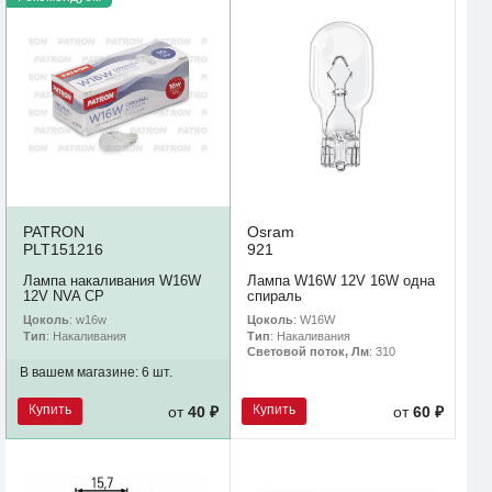
PATRON
Osram
PLT151216
921
Лампа накаливания W16W
Лампа W16W 12V 16W одна
12V NVA CP
спираль
Цоколь
: w16w
Цоколь
: W16W
Тип
: Накаливания
Тип
: Накаливания
Световой поток, Лм
: 310
В вашем магазине:
6 шт.
Купить
Купить
от
40 ₽
от
60 ₽