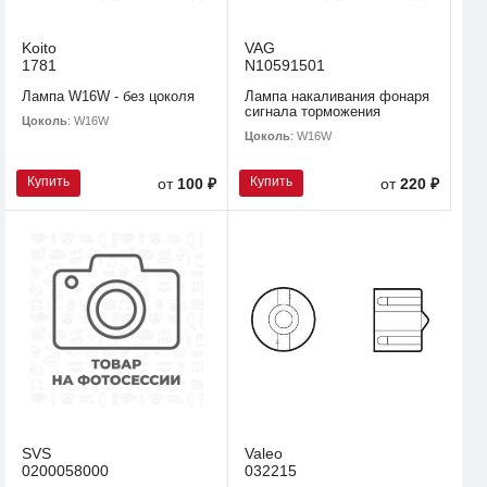
Koito
VAG
1781
N10591501
Лампа W16W - без цоколя
Лампа накаливания фонаря
сигнала торможения
Цоколь
: W16W
Цоколь
: W16W
Купить
Купить
от
100 ₽
от
220 ₽
SVS
Valeo
0200058000
032215