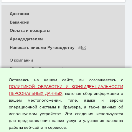
Доставка
Вакансии
Оплата и возвраты
Арендодателям
Написать письмо Руководству
О компании
Политика обработки и конфиденциальности
персональных данных
Оставаясь на нашем сайте, вы соглашаетесь с
Согласием на обработку персональных данных
ПОЛИТИКОЙ ОБРАБОТКИ И КОНФИДЕНЦИАЛЬНОСТИ
Оферта оптовой купли-продажи
ПЕРСОНАЛЬНЫХ ДАННЫХ
, включая сбор информации о
Публичная оферта
вашем местоположении, типе, языке и версии
операционной системы и браузера, а также данных об
используемом устройстве. Эти сведения используются
для предоставления наших услуг и улучшения качества
© 2026 ООО "Феникс"
работы веб-сайта и сервисов.
Все права защищены.