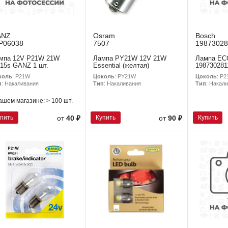
ANZ
Osram
Bosch
P06038
7507
19873028
мпа 12V P21W 21W
Лампа PY21W 12V 21W
Лампа EC
15s GANZ 1 шт.
Essential (желтая)
198730281
коль
: P21W
Цоколь
: PY21W
Цоколь
: P
п
: Накаливания
Тип
: Накаливания
Тип
: Накал
ашем магазине:
> 100 шт.
упить
Купить
Купить
от
40 ₽
от
90 ₽