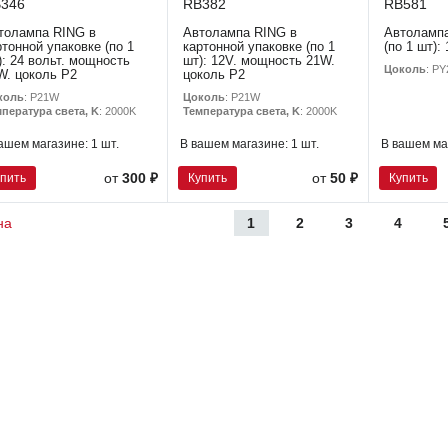
346
RB382
RB581
толампа RING в
Автолампа RING в
Автоламп
ртонной упаковке (по 1
картонной упаковке (по 1
(по 1 шт):
): 24 вольт. мощность
шт): 12V. мощность 21W.
Цоколь
: P
W. цоколь P2
цоколь P2
коль
: P21W
Цоколь
: P21W
пература света, K
: 2000K
Температура света, K
: 2000K
ашем магазине:
1 шт.
В вашем магазине:
1 шт.
В вашем ма
упить
Купить
Купить
от
300 ₽
от
50 ₽
1
2
3
4
на