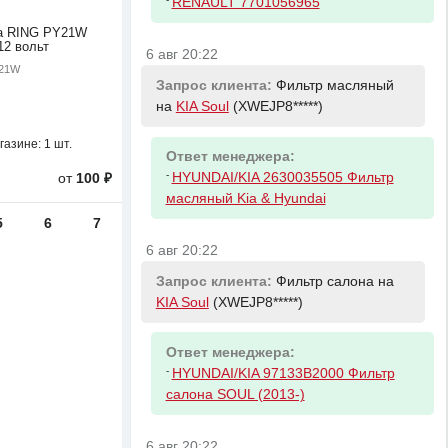
RENAULT 7701056965
а RING PY21W
 12 вольт
6 авг 20:22
Y21W
Запрос клиента:
Фильтр масляный
на
KIA Soul
(XWEJP8*****)
газине:
1 шт.
Ответ менеджера:
-
HYUNDAI/KIA 2630035505 Фильтр
от
100 ₽
масляный Kia & Hyundai
5
6
7
6 авг 20:22
Запрос клиента:
Фильтр салона на
KIA Soul
(XWEJP8*****)
Ответ менеджера:
-
HYUNDAI/KIA 97133B2000 Фильтр
салона SOUL (2013-)
6 авг 20:22