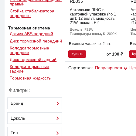
RB335
RB
правый
Автолампа RING в
Ав
Стойка стабилизатора
картонной упаковке (по 1
ка
переднего
шт): 12 вольт. мощность
шт
21W. цоколь P2
21
Тормозная система
Цоколь
: P21W
Цо
Датчик ABS передний
Температура света, K
: 2000K
Тем
Диск тормозной передний
В вашем магазине:
2 шт.
В в
Колодки тормозные
передние
Купить
К
от
190 ₽
Диск тормозной задний
Колодки тормозные
Сортировка:
Популярность
Це
задние
Тормозная жидкость
Фильтры:
Бренд
Цоколь
Тип