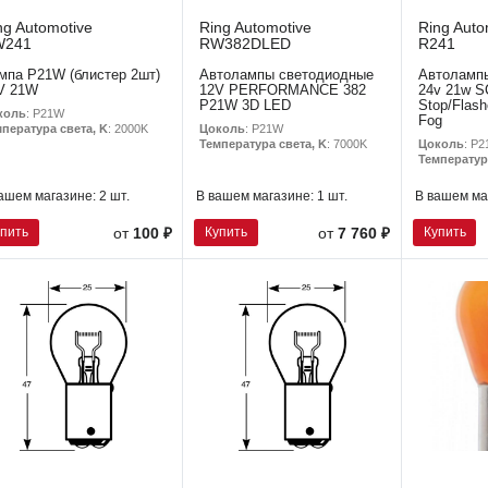
ng Automotive
Ring Automotive
Ring Auto
W241
RW382DLED
R241
мпа P21W (блистер 2шт)
Автолампы светодиодные
Автоламп
V 21W
12V PERFORMANCE 382
24v 21w 
P21W 3D LED
Stop/Flash
коль
: P21W
Fog
Цоколь
: P21W
пература света, K
: 2000K
Цоколь
: P
Температура света, K
: 7000K
Температур
ашем магазине:
2 шт.
В вашем магазине:
1 шт.
В вашем ма
упить
Купить
Купить
от
100 ₽
от
7 760 ₽