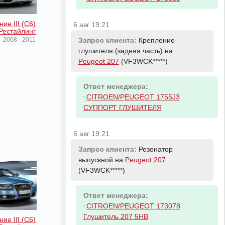
ие III (C6)
6 авг 19:21
Рестайлинг
2008 - 2011
Запрос клиента:
Крепление
глушителя (задняя часть) на
Peugeot 207
(VF3WCK*****)
Ответ менеджера:
-
CITROEN/PEUGEOT 1755J3
СУППОРТ ГЛУШИТЕЛЯ
6 авг 19:21
Запрос клиента:
Резонатор
выпускной на
Peugeot 207
(VF3WCK*****)
Ответ менеджера:
-
CITROEN/PEUGEOT 173078
Глушитель 207 5HB
ие III (C6)