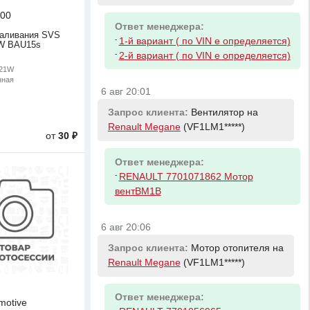
00
Ответ менеджера:
каливания SVS
-
1-й вариант ( по VIN е определяется)
W BAU15s
-
2-й вариант ( по VIN е определяется)
Y21W
нная
6 авг 20:01
Запрос клиента:
Вентилятор на
Renault Megane
(VF1LM1*****)
от
30 ₽
Ответ менеджера:
-
RENAULT 7701071862 Мотор
вентBM1B
6 авг 20:06
Запрос клиента:
Мотор отопителя на
Renault Megane
(VF1LM1*****)
Ответ менеджера:
motive
-