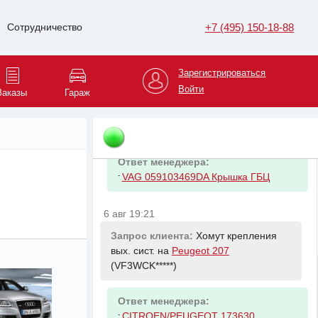
+7 (495) 150-18-88
Сотрудничество
Зарегистрироваться
6 авг 19:20
Войти
Заказы
Гараж
Запрос клиента:
Клапанная крышка
левая на
Volkswagen Touareg
(WVGZZZ*****)
Ответ менеджера:
-
VAG 059103469DA Крышка ГБЦ
6 авг 19:21
Запрос клиента:
Хомут крепления
вых. сист. на
Peugeot 207
(VF3WCK*****)
Ответ менеджера:
-
CITROEN/PEUGEOT 173630