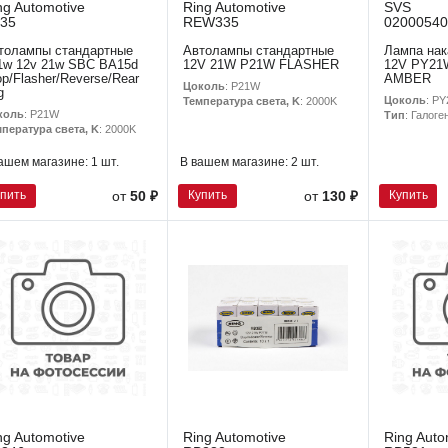
ng Automotive
Ring Automotive
SVS
35
REW335
02000540
толампы стандартные
Автолампы стандартные
Лампа на
1w 12v 21w SBC BA15d
12V 21W P21W FLASHER
12V PY21
op/Flasher/Reverse/Rear
AMBER
Цоколь
: P21W
g
Цоколь
: P
Температура света, K
: 2000K
коль
: P21W
Тип
: Галоге
пература света, K
: 2000K
ашем магазине:
1 шт.
В вашем магазине:
2 шт.
упить
Купить
Купить
от
50 ₽
от
130 ₽
ng Automotive
Ring Automotive
Ring Auto