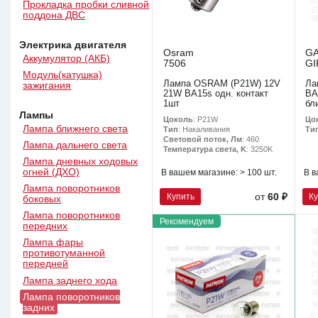
Прокладка пробки сливной
поддона ДВС
Электрика двигателя
Osram
G
Аккумулятор (АКБ)
7506
GI
Модуль(катушка)
Лампа OSRAM (P21W) 12V
Ла
зажигания
21W BA15s одн. контакт
BA
1шт
бл
Лампы
Цоколь
: P21W
Цо
Лампа ближнего света
Тип
: Накаливания
Ти
Световой поток, Лм
: 460
Лампа дальнего света
Температура света, K
: 3250K
Лампа дневных ходовых
огней (ДХО)
В вашем магазине:
> 100 шт.
В в
Лампа поворотников
Купить
К
от
60 ₽
боковых
Лампа поворотников
Рекомендуем
передних
Лампа фары
противотуманной
передней
Лампа заднего хода
Лампа поворотников
задних