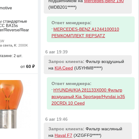
подшипником на
Mercedes-Benz 190
(WDB201*****)
motive
ы стандартные
Ответ менеджера:
SCC BA15s
-
MERCEDES-BENZ A1244100010
er/Reverse/Rear
РЕМКОМПЛЕКТ REPSATZ
21W
а света, K
: 2000K
6 авг 19:39
газине:
2 шт.
Запрос клиента:
Фильтр воздушный
от
60 ₽
на
KIA Ceed
(U5YHM8*****)
Ответ менеджера:
-
HYUNDAI/KIA 281133X000 Фильтр
воздушный Kia Sportage/Hyndai ix35
20CRDi 10 Ceed
6 авг 19:46
Запрос клиента:
Фильтр масляный
на
Haval F7
(XZGFF0*****)