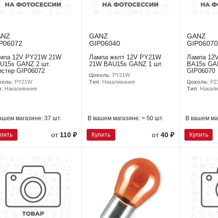
ANZ
GANZ
GANZ
P06072
GIP06040
GIP06070
мпа 12V PY21W 21W
Лампа желт 12V PY21W
Лампа 12
U15s GANZ 2 шт.
21W BAU15s GANZ 1 шт.
BA15s GAN
истер GIP06072
GIP06070
Цоколь
: PY21W
коль
: PY21W
Цоколь
: P
Тип
: Накаливания
п
: Накаливания
Тип
: Накал
ашем магазине:
37 шт.
В вашем магазине:
> 50 шт.
В вашем ма
упить
Купить
Купить
от
110 ₽
от
40 ₽