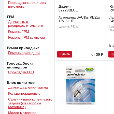
Прокладка коллектора
Диалуч
Ri
впускного
92229BLUE
R
ГРМ
Автолампа BAU15s PB21w
Ла
12V BLUE
24
Датчик вала
распределительного
Цоколь
: P21W
Цо
Тем
Ремень ГРМ
Ремень ГРМ комплект
В в
Ремни приводные
Ремень приводной
Купить
К
от
30 ₽
Головка блока
цилиндров
Прокладка ГБЦ
Блок двигателя
Датчик давления масла
Кольца поршневые
Сальник вала коленчатого
задний (со стороны
Маховика)
Масло моторное