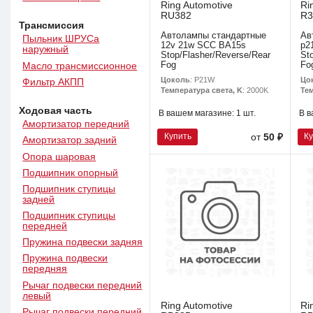
Ring Automotive
Ri
RU382
R3
Трансмиссия
Автолампы стандартные
Ав
Пыльник ШРУСа
12v 21w SCC BA15s
p2
наружный
Stop/Flasher/Reverse/Rear
St
Fog
Fo
Масло трансмиссионное
Цоколь
: P21W
Цо
Фильтр АКПП
Температура света, K
: 2000K
Тем
Ходовая часть
В вашем магазине:
1 шт.
В в
Амортизатор передний
Купить
К
от
50 ₽
Амортизатор задний
Опора шаровая
Подшипник опорный
Подшипник ступицы
задней
Подшипник ступицы
передней
Пружина подвески задняя
Пружина подвески
передняя
Рычаг подвески передний
левый
Ring Automotive
Ri
Рычаг подвески передний