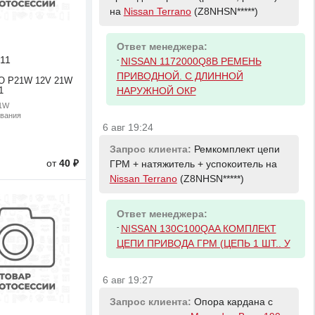
на
Nissan Terrano
(Z8NHSN*****)
Ответ менеджера:
11
-
NISSAN 1172000Q8B РЕМЕНЬ
ПРИВОДНОЙ. С ДЛИННОЙ
O P21W 12V 21W
1
НАРУЖНОЙ ОКР
21W
ивания
6 авг 19:24
Запрос клиента:
Ремкомплект цепи
от
40 ₽
ГРМ + натяжитель + успокоитель на
Nissan Terrano
(Z8NHSN*****)
Ответ менеджера:
-
NISSAN 130C100QAA КОМПЛЕКТ
ЦЕПИ ПРИВОДА ГРМ (ЦЕПЬ 1 ШТ.. У
6 авг 19:27
Запрос клиента:
Опора кардана с