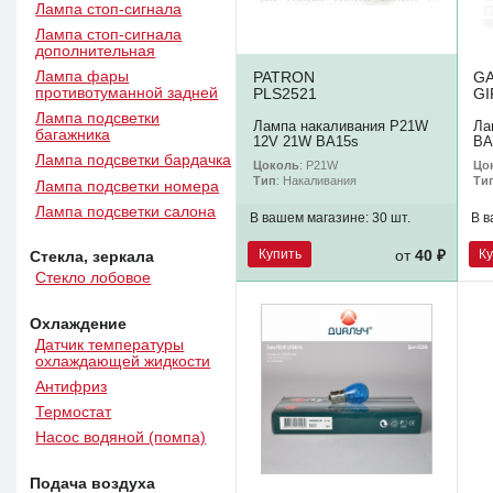
Лампа стоп-сигнала
Лампа стоп-сигнала
дополнительная
Лампа фары
PATRON
G
противотуманной задней
PLS2521
GI
Лампа подсветки
Лампа накаливания P21W
Ла
багажника
12V 21W BA15s
BA
Лампа подсветки бардачка
Цоколь
: P21W
Цо
Тип
: Накаливания
Ти
Лампа подсветки номера
Лампа подсветки салона
В вашем магазине:
30 шт.
В в
Купить
К
от
40 ₽
Стекла, зеркала
Стекло лобовое
Охлаждение
Датчик температуры
охлаждающей жидкости
Антифриз
Термостат
Насос водяной (помпа)
Подача воздуха