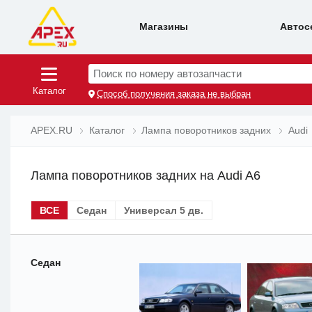
Магазины
Автос
Поиск по номеру автозапчасти
Каталог
Способ получения заказа не выбран
APEX.RU
Каталог
Лампа поворотников задних
Audi
Лампа поворотников задних на Audi A6
ВСЕ
Седан
Универсал 5 дв.
Седан