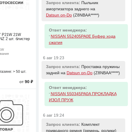
Запрос клиента:
Пыльник
амортизатора заднего на
Datsun on-Do
(Z8NBAA*****)
Ответ менеджера:
V P21W 21W
-
NISSAN 552405PA0E Буфер хода
Z 2 шт. блистер
сжатия
21W
ивания
6 авг 19:23
Запрос клиента:
Проставка пружины
газине:
> 50 шт.
задней на
Datsun on-Do
(Z8NBAA*****)
от
90 ₽
Ответ менеджера:
-
NISSAN 550345PA0A ПPOKЛAДKA
ИЗOЛ ПPУЖ
6 авг 19:24
Запрос клиента:
Комплект
приводного ремня (ремень, ролики)