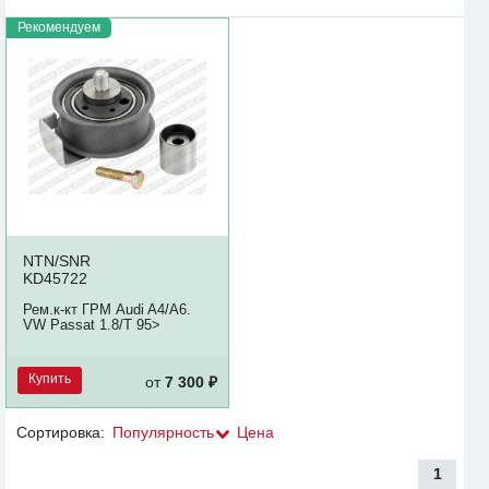
Рекомендуем
NTN/SNR
KD45722
Рем.к-кт ГРМ Audi A4/A6.
VW Passat 1.8/T 95>
Купить
от
7 300 ₽
Сортировка:
Популярность
Цена
1