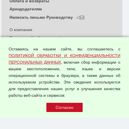
Оплата и возвраты
Арендодателям
Написать письмо Руководству
О компании
Политика обработки и конфиденциальности
персональных данных
Оставаясь на нашем сайте, вы соглашаетесь с
Согласием на обработку персональных данных
ПОЛИТИКОЙ ОБРАБОТКИ И КОНФИДЕНЦИАЛЬНОСТИ
Оферта оптовой купли-продажи
ПЕРСОНАЛЬНЫХ ДАННЫХ
, включая сбор информации о
Публичная оферта
вашем местоположении, типе, языке и версии
операционной системы и браузера, а также данных об
используемом устройстве. Эти сведения используются
для предоставления наших услуг и улучшения качества
© 2026 ООО "Феникс"
работы веб-сайта и сервисов.
Все права защищены.