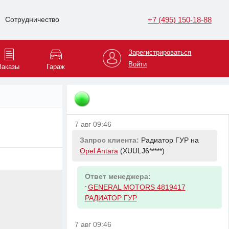
7 авг 09:43
+7 (495) 150-18-88
Сотрудничество
Запрос клиента:
Свеча зажигания на
Peugeot 408
(Z8T4D5*****)
Зарегистрироваться
Войти
Ответ менеджера:
Заказы
Гараж
-
CITROEN/PEUGEOT 5960L0 Свеча
зажигания Peugeot 207/308 1.4/1.6
06>
7 авг 09:46
Запрос клиента:
Радиатор ГУР на
Opel Antara
(XUULJ6*****)
Ответ менеджера:
-
GENERAL MOTORS 4819417
РАДИАТОР ГУР
7 авг 09:46