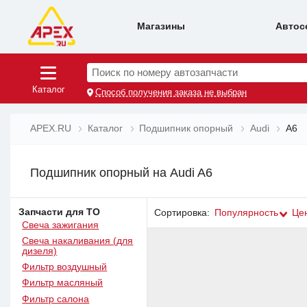
Магазины
Автос
Поиск по номеру автозапчасти
Каталог
Способ получения заказа не выбран
APEX.RU
Каталог
Подшипник опорный
Audi
A6
Подшипник опорный на Audi A6
Запчасти для ТО
Сортировка:
Популярность
Це
Свеча зажигания
Свеча накаливания (для
дизеля)
Фильтр воздушный
Фильтр масляный
Фильтр салона