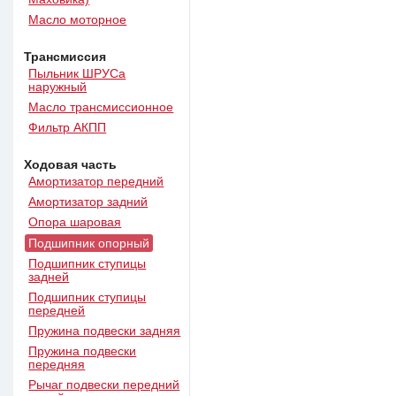
Масло моторное
Трансмиссия
Пыльник ШРУСа
наружный
Масло трансмиссионное
Фильтр АКПП
Ходовая часть
Амортизатор передний
Амортизатор задний
Опора шаровая
Подшипник опорный
Подшипник ступицы
задней
Подшипник ступицы
передней
Пружина подвески задняя
Пружина подвески
передняя
Рычаг подвески передний