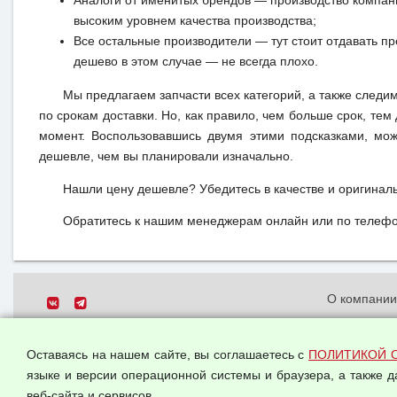
Аналоги от именитых брендов — производство компан
высоким уровнем качества производства;
Все остальные производители — тут стоит отдавать п
дешево в этом случае — не всегда плохо.
Мы предлагаем запчасти всех категорий, а также следи
по срокам доставки. Но, как правило, чем больше срок, те
момент. Воспользовавшись двумя этими подсказками, мож
дешевле, чем вы планировали изначально.
Нашли цену дешевле? Убедитесь в качестве и оригинал
Обратитесь к нашим менеджерам онлайн или по телефон
О компани
Политика о
© 2026 ООО "Феникс"
персональн
Оставаясь на нашем сайте, вы соглашаетесь с
ПОЛИТИКОЙ 
Все права защищены.
Согласием 
языке и версии операционной системы и браузера, а также 
данных
веб-сайта и сервисов.