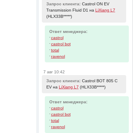
Запрос клиента:
Castrol ON EV
Transmission Fluid D1 на
LiXiang L7
(HLX33B*****)
Ответ менеджера:
-
castrol
-
castrol bot
-
total
-
ravenol
7 авг 10:42
Запрос клиента:
Castrol BOT 805 C
EV на
LiXiang L7
(HLX33B*****)
Ответ менеджера:
-
castrol
-
castrol bot
-
total
-
ravenol