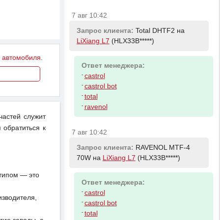
7 авг 10:42
Запрос клиента:
Total DHTF2 на
LiXiang L7
(HLX33B*****)
у автомобиля.
Ответ менеджера:
-
castrol
-
castrol bot
-
total
-
ravenol
частей служит
 обратиться к
7 авг 10:42
Запрос клиента:
RAVENOL MTF-4
70W на
LiXiang L7
(HLX33B*****)
отипом — это
Ответ менеджера:
-
castrol
изводителя,
-
castrol bot
-
total