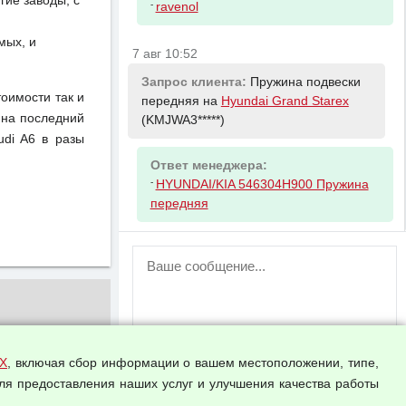
ие заводы, с
-
ravenol
мых, и
7 авг 10:52
Запрос клиента:
Пружина подвески
тоимости так и
передняя на
Hyundai Grand Starex
 на последний
(KMJWA3*****)
udi A6 в разы
Ответ менеджера:
-
HYUNDAI/KIA 546304H900 Пружина
передняя
ВНИМАНИЕ!
Возможность отправлять сообщения
для незарегистрированных
пользователей временно отключена!
Зарегистрируйтесь или войдите в свой
аккаунт.
Х
, включая сбор информации о вашем местоположении, типе,
ля предоставления наших услуг и улучшения качества работы