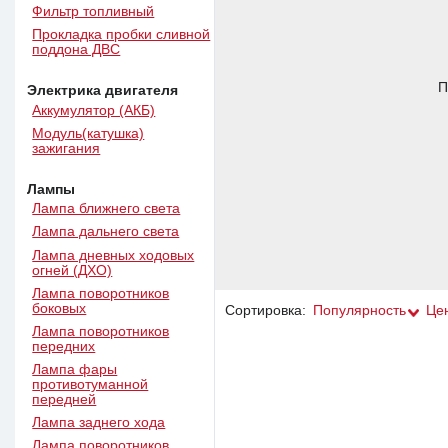
Фильтр топливный
Прокладка пробки сливной
поддона ДВС
П
Электрика двигателя
Аккумулятор (АКБ)
Модуль(катушка)
зажигания
Лампы
Лампа ближнего света
Лампа дальнего света
Лампа дневных ходовых
огней (ДХО)
Лампа поворотников
боковых
Сортировка:
Популярность
Це
Лампа поворотников
передних
Лампа фары
противотуманной
передней
Лампа заднего хода
Лампа поворотников