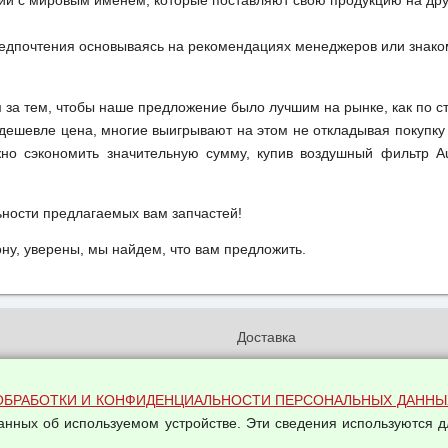
ий с мировым именем, которые поставляют свою продукцию на друг
редпочтения основываясь на рекомендациях менеджеров или знако
м за тем, чтобы наше предложение было лучшим на рынке, как по с
м дешевле цена, многие выигрывают на этом не откладывая покупку
но сэкономить значительную сумму, купив воздушный фильтр A
ьности предлагаемых вам запчастей!
у, уверены, мы найдем, что вам предложить.
и
Доставка
бработки и конфиденциальности
Вакансии
ых данных
Оплата и возвраты
ОБРАБОТКИ И КОНФИДЕНЦИАЛЬНОСТИ ПЕРСОНАЛЬНЫХ ДАННЫ
на обработку персональных
Арендодателям
данных об используемом устройстве. Эти сведения используются д