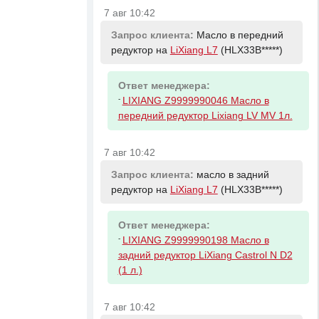
7 авг 10:42
Запрос клиента:
Масло в передний
редуктор на
LiXiang L7
(HLX33B*****)
Ответ менеджера:
-
LIXIANG Z9999990046 Масло в
передний редуктор Lixiang LV MV 1л.
7 авг 10:42
Запрос клиента:
масло в задний
редуктор на
LiXiang L7
(HLX33B*****)
Ответ менеджера:
-
LIXIANG Z9999990198 Масло в
задний редуктор LiXiang Castrol N D2
(1 л.)
7 авг 10:42