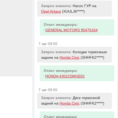
Запрос клиента:
Насос ГУР на
Opel Antara
(XUULJ6*****)
Ответ менеджера:
-
GENERAL MOTORS 95476164
7 авг 09:55
Запрос клиента:
Колодки тормозные
задние на
Honda Civic
(SHHFK2*****)
Ответ менеджера:
-
HONDA 43022SMGE01
7 авг 09:55
Запрос клиента:
Диск тормозной
задний на
Honda Civic
(SHHFK2*****)
Ответ менеджера: