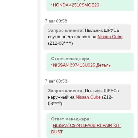
-
HONDA 42510SMGE20
7 авг 09:58
Запрос клиента:
Пыльник ШРУСа
внутреннего правого на
Nissan Cube
(Z12-08*****)
Ответ менеджера:
-
NISSAN 397413U025 Деталь
7 авг 09:58
Запрос клиента:
Пыльник ШРУСа
наружный на
Nissan Cube
(Z12-
08*****)
Ответ менеджера:
-
NISSAN C92411FA0B REPAIR KIT-
DUST