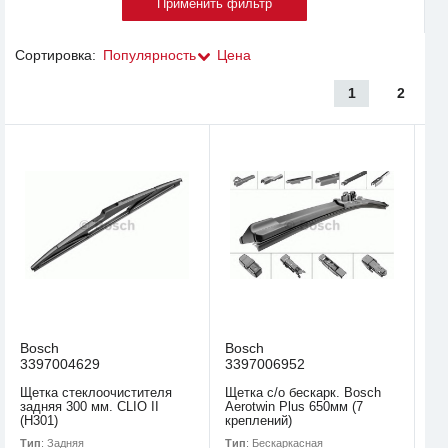
Сортировка:
Популярность
Цена
1
2
Bosch
Bosch
3397004629
3397006952
Щетка стеклоочистителя
Щетка с/о бескарк. Bosch
задняя 300 мм. CLIO II
Aerotwin Plus 650мм (7
(H301)
креплений)
Тип
: Задняя
Тип
: Бескаркасная