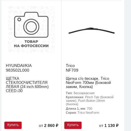
HYUNDAI/KIA
Trico
983502L000
NF709
ЩЁТКА
Щетка с/о бескарк. Trico
СТЕКЛООЧИСТИТЕЛЯ
NeoForm 700мм (Боковой
ЛЕВАЯ (24 inch.600mm)
зажим, Кнопка)
CEED.i30
Тип
: Бескаркасная
Крепление
: Pinch Tab (Боковой
зажим), Push Button 19mm
(Кнопка)
Длина 1, мм
: 700
Серия
: Trico NeoForm
Купить
Купить
от
2 860 ₽
от
1 130 ₽