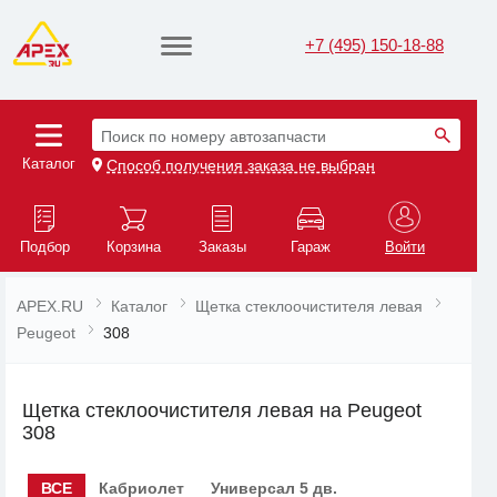
+7 (495) 150-18-88
Поиск по номеру автозапчасти
Каталог
Способ получения заказа не выбран
Подбор
Корзина
Заказы
Гараж
Войти
APEX.RU
Каталог
Щетка стеклоочистителя левая
Peugeot
308
Щетка стеклоочистителя левая на Peugeot
308
ВСЕ
Кабриолет
Универсал 5 дв.