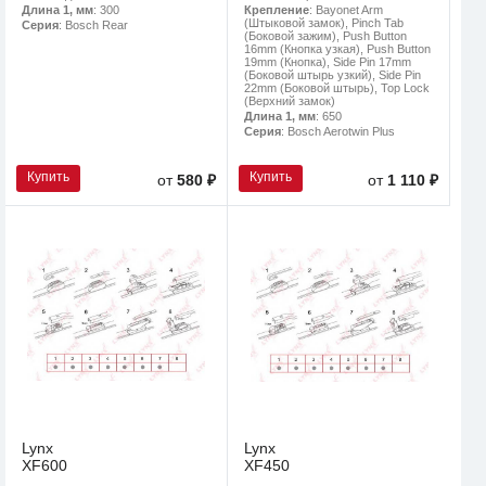
Длина 1, мм
: 300
Крепление
: Bayonet Arm
(Штыковой замок), Pinch Tab
Серия
: Bosch Rear
(Боковой зажим), Push Button
16mm (Кнопка узкая), Push Button
19mm (Кнопка), Side Pin 17mm
(Боковой штырь узкий), Side Pin
22mm (Боковой штырь), Top Lock
(Верхний замок)
Длина 1, мм
: 650
Серия
: Bosch Aerotwin Plus
Купить
Купить
от
580 ₽
от
1 110 ₽
Lynx
Lynx
XF600
XF450