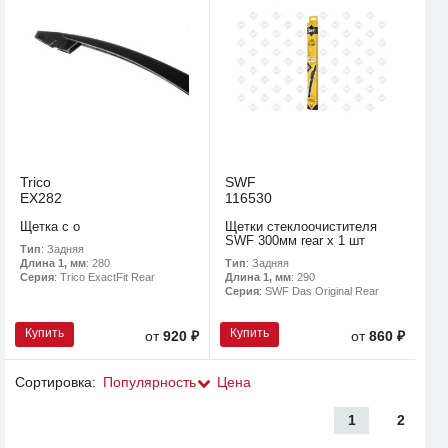
Trico
SWF
EX282
116530
Щетка с о
Щетки стеклоочистителя
SWF 300мм rear x 1 шт
Тип
: Задняя
Тип
: Задняя
Длина 1, мм
: 280
Длина 1, мм
: 290
Серия
: Trico ExactFit Rear
Серия
: SWF Das Original Rear
Купить
Купить
от
920 ₽
от
860 ₽
Сортировка:
Популярность
Цена
1
2