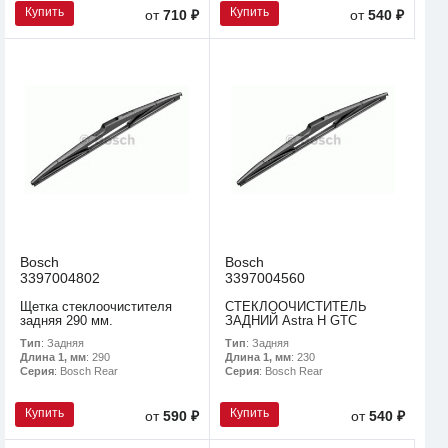
Купить
Купить
от
710 ₽
от
540 ₽
Bosch
Bosch
3397004802
3397004560
Щетка стеклоочистителя
СТЕКЛООЧИСТИТЕЛЬ
задняя 290 мм.
ЗАДНИЙ Astra H GTC
Тип
: Задняя
Тип
: Задняя
Длина 1, мм
: 290
Длина 1, мм
: 230
Серия
: Bosch Rear
Серия
: Bosch Rear
Купить
Купить
от
590 ₽
от
540 ₽