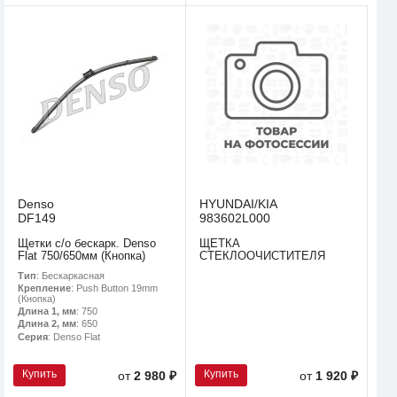
Denso
HYUNDAI/KIA
DF149
983602L000
Щетки с/о бескарк. Denso
ЩЕТКА
Flat 750/650мм (Кнопка)
СТЕКЛООЧИСТИТЕЛЯ
Тип
: Бескаркасная
Крепление
: Push Button 19mm
(Кнопка)
Длина 1, мм
: 750
Длина 2, мм
: 650
Серия
: Denso Flat
Купить
Купить
от
2 980 ₽
от
1 920 ₽