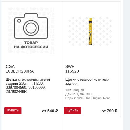
CGA
SWF
10BLDR230RA
116520
Щетка стеклоочистителя
Щетки стеклоочистителя
задняя 230mm. H230,
задняя
3397004560, 93195999,
Тип
: Задняя
287902449R
Длина 1, мм
: 300
Серия
: SWF Das Original Rear
Купить
Купить
от
540 ₽
от
790 ₽