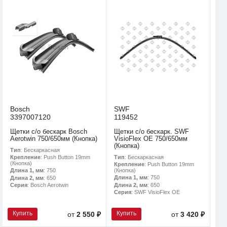
Bosch
SWF
3397007120
119452
Щетки с/о бескарк Bosch
Щетки с/о бескарк. SWF
Aerotwin 750/650мм (Кнопка)
VisioFlex OE 750/650мм
(Кнопка)
Тип
: Бескаркасная
Тип
: Бескаркасная
Крепление
: Push Button 19mm
(Кнопка)
Крепление
: Push Button 19mm
(Кнопка)
Длина 1, мм
: 750
Длина 1, мм
: 750
Длина 2, мм
: 650
Длина 2, мм
: 650
Серия
: Bosch Aerotwin
Серия
: SWF VisioFlex OE
Купить
Купить
от
2 550 ₽
от
3 420 ₽