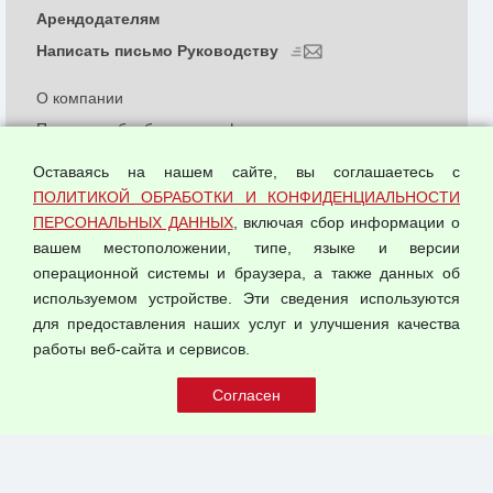
Арендодателям
Написать письмо Руководству
О компании
Политика обработки и конфиденциальности
персональных данных
Оставаясь на нашем сайте, вы соглашаетесь с
Согласием на обработку персональных данных
ПОЛИТИКОЙ ОБРАБОТКИ И КОНФИДЕНЦИАЛЬНОСТИ
Оферта оптовой купли-продажи
ПЕРСОНАЛЬНЫХ ДАННЫХ
, включая сбор информации о
Публичная оферта
вашем местоположении, типе, языке и версии
операционной системы и браузера, а также данных об
используемом устройстве. Эти сведения используются
для предоставления наших услуг и улучшения качества
© 2026 ООО "Феникс"
работы веб-сайта и сервисов.
Все права защищены.