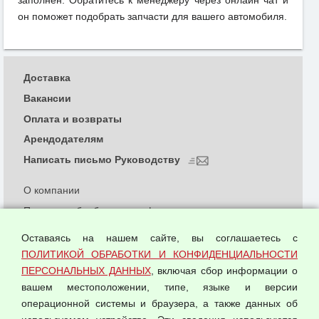
заполнен. Обратитесь к менеджеру через онлайн чат и
он поможет подобрать запчасти для вашего автомобиля.
Доставка
Вакансии
Оплата и возвраты
Арендодателям
Написать письмо Руководству
О компании
Политика обработки и конфиденциальности
персональных данных
Оставаясь на нашем сайте, вы соглашаетесь с
Согласием на обработку персональных данных
ПОЛИТИКОЙ ОБРАБОТКИ И КОНФИДЕНЦИАЛЬНОСТИ
Оферта оптовой купли-продажи
ПЕРСОНАЛЬНЫХ ДАННЫХ
, включая сбор информации о
Публичная оферта
вашем местоположении, типе, языке и версии
операционной системы и браузера, а также данных об