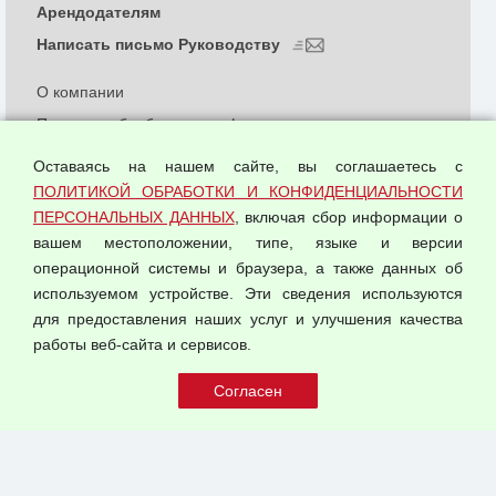
Арендодателям
Написать письмо Руководству
О компании
Политика обработки и конфиденциальности
персональных данных
Оставаясь на нашем сайте, вы соглашаетесь с
Согласием на обработку персональных данных
ПОЛИТИКОЙ ОБРАБОТКИ И КОНФИДЕНЦИАЛЬНОСТИ
Оферта оптовой купли-продажи
ПЕРСОНАЛЬНЫХ ДАННЫХ
, включая сбор информации о
Публичная оферта
вашем местоположении, типе, языке и версии
операционной системы и браузера, а также данных об
используемом устройстве. Эти сведения используются
для предоставления наших услуг и улучшения качества
© 2026 ООО "Феникс"
работы веб-сайта и сервисов.
Все права защищены.