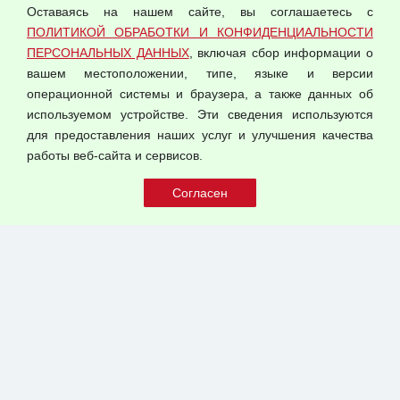
Оставаясь на нашем сайте, вы соглашаетесь с
Согласием на обработку персональных данных
ПОЛИТИКОЙ ОБРАБОТКИ И КОНФИДЕНЦИАЛЬНОСТИ
Оферта оптовой купли-продажи
ПЕРСОНАЛЬНЫХ ДАННЫХ
, включая сбор информации о
Публичная оферта
вашем местоположении, типе, языке и версии
операционной системы и браузера, а также данных об
используемом устройстве. Эти сведения используются
для предоставления наших услуг и улучшения качества
© 2026 ООО "Феникс"
работы веб-сайта и сервисов.
Все права защищены.