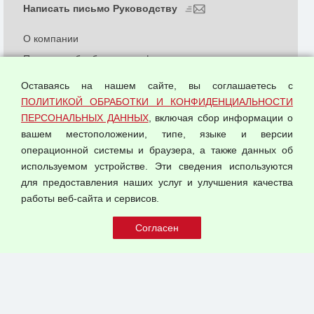
Написать письмо Руководству
О компании
Политика обработки и конфиденциальности
персональных данных
Оставаясь на нашем сайте, вы соглашаетесь с
Согласием на обработку персональных данных
ПОЛИТИКОЙ ОБРАБОТКИ И КОНФИДЕНЦИАЛЬНОСТИ
Оферта оптовой купли-продажи
ПЕРСОНАЛЬНЫХ ДАННЫХ
, включая сбор информации о
Публичная оферта
вашем местоположении, типе, языке и версии
операционной системы и браузера, а также данных об
используемом устройстве. Эти сведения используются
для предоставления наших услуг и улучшения качества
© 2026 ООО "Феникс"
работы веб-сайта и сервисов.
Все права защищены.