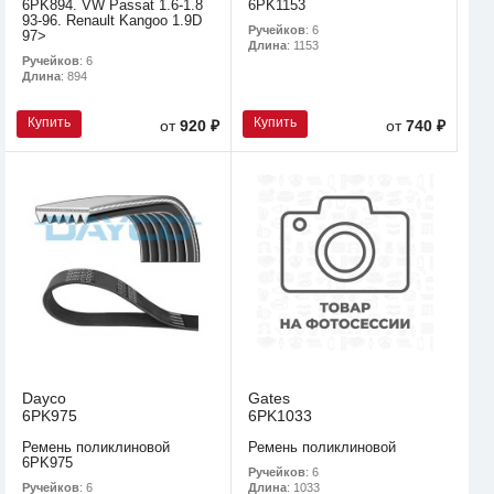
6PK894. VW Passat 1.6-1.8
6PK1153
93-96. Renault Kangoo 1.9D
Ручейков
: 6
97>
Длина
: 1153
Ручейков
: 6
Длина
: 894
Купить
Купить
от
920 ₽
от
740 ₽
Dayco
Gates
6PK975
6PK1033
Ремень поликлиновой
Ремень поликлиновой
6PK975
Ручейков
: 6
Ручейков
: 6
Длина
: 1033