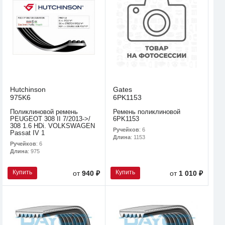
Hutchinson
Gates
975K6
6PK1153
Поликлиновой ремень
Ремень поликлиновой
PEUGEOT 308 II 7/2013->/
6PK1153
308 1.6 HDi. VOLKSWAGEN
Ручейков
: 6
Passat IV 1
Длина
: 1153
Ручейков
: 6
Длина
: 975
Купить
Купить
от
940 ₽
от
1 010 ₽