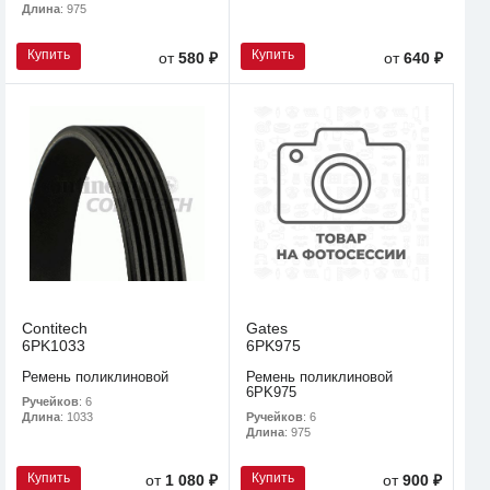
Длина
: 975
Купить
Купить
от
580 ₽
от
640 ₽
Contitech
Gates
6PK1033
6PK975
Ремень поликлиновой
Ремень поликлиновой
6PK975
Ручейков
: 6
Ручейков
: 6
Длина
: 1033
Длина
: 975
Купить
Купить
от
1 080 ₽
от
900 ₽