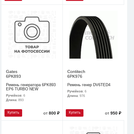
Gates
Contitech
6PK893
6PK976
Ремень генератора 6PK893
Ремень генер DV6TED4
EP6 TURBO NEW
Ручейков
: 6
Ручейков
: 6
Длина
: 976
Длина
: 893
Купить
Купить
от
800 ₽
от
950 ₽