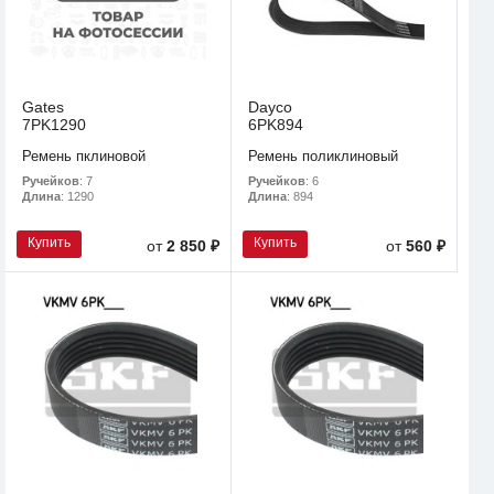
Gates
Dayco
7PK1290
6PK894
Ремень пклиновой
Ремень поликлиновый
Ручейков
: 7
Ручейков
: 6
Длина
: 1290
Длина
: 894
Купить
Купить
от
2 850 ₽
от
560 ₽