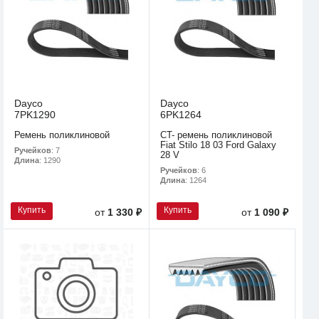
Dayco
Dayco
7PK1290
6PK1264
Ремень поликлиновой
CT- ремень поликлиновой
Fiat Stilo 18 03 Ford Galaxy
Ручейков
: 7
28 V
Длина
: 1290
Ручейков
: 6
Длина
: 1264
Купить
Купить
от
1 330 ₽
от
1 090 ₽