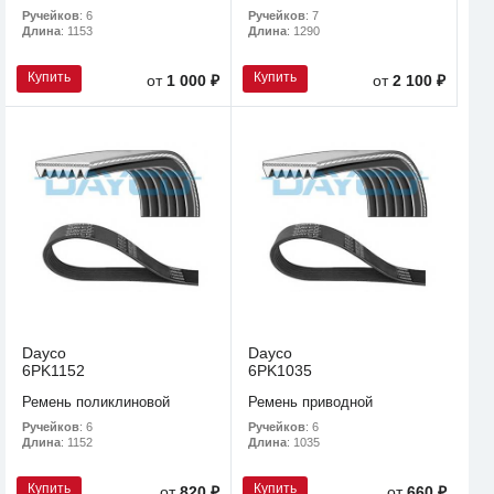
Ручейков
: 6
Ручейков
: 7
Длина
: 1153
Длина
: 1290
Купить
Купить
от
1 000 ₽
от
2 100 ₽
Dayco
Dayco
6PK1152
6PK1035
Ремень поликлиновой
Ремень приводной
Ручейков
: 6
Ручейков
: 6
Длина
: 1152
Длина
: 1035
Купить
Купить
от
820 ₽
от
660 ₽