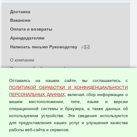
Доставка
Вакансии
Оплата и возвраты
Арендодателям
Написать письмо Руководству
О компании
Политика обработки и конфиденциальности
персональных данных
Оставаясь на нашем сайте, вы соглашаетесь с
Согласием на обработку персональных данных
ПОЛИТИКОЙ ОБРАБОТКИ И КОНФИДЕНЦИАЛЬНОСТИ
Оферта оптовой купли-продажи
ПЕРСОНАЛЬНЫХ ДАННЫХ
, включая сбор информации о
Публичная оферта
вашем местоположении, типе, языке и версии
операционной системы и браузера, а также данных об
используемом устройстве. Эти сведения используются
для предоставления наших услуг и улучшения качества
© 2026 ООО "Феникс"
работы веб-сайта и сервисов.
Все права защищены.