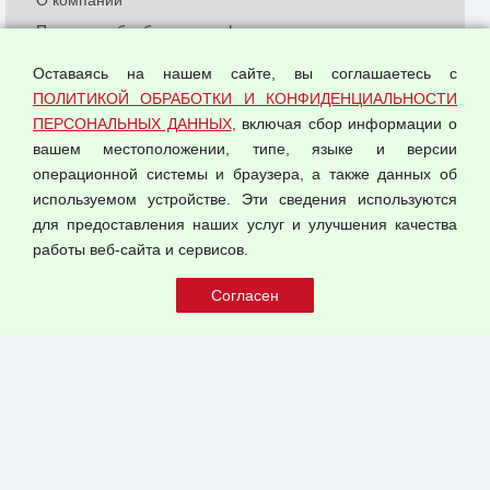
Политика обработки и конфиденциальности
персональных данных
Оставаясь на нашем сайте, вы соглашаетесь с
Согласием на обработку персональных данных
ПОЛИТИКОЙ ОБРАБОТКИ И КОНФИДЕНЦИАЛЬНОСТИ
Оферта оптовой купли-продажи
ПЕРСОНАЛЬНЫХ ДАННЫХ
, включая сбор информации о
Публичная оферта
вашем местоположении, типе, языке и версии
операционной системы и браузера, а также данных об
используемом устройстве. Эти сведения используются
для предоставления наших услуг и улучшения качества
© 2026 ООО "Феникс"
работы веб-сайта и сервисов.
Все права защищены.