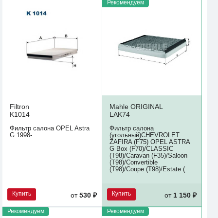
Рекомендуем
Filtron
Mahle ORIGINAL
K1014
LAK74
Фильтр салона OPEL Astra
Фильтр салона
G 1998-
(угольный)CHEVROLET
ZAFIRA (F75) OPEL ASTRA
G Box (F70)/CLASSIC
(T98)/Caravan (F35)/Saloon
(T98)/Convertible
(T98)/Coupe (T98)/Estate (
Купить
Купить
от
530 ₽
от
1 150 ₽
Рекомендуем
Рекомендуем