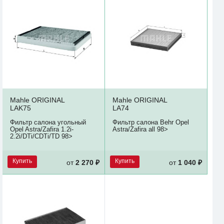
Mahle ORIGINAL
Mahle ORIGINAL
LAK75
LA74
Фильтр салона угольный
Фильтр салона Behr Opel
Opel Astra/Zafira 1.2i-
Astra/Zafira all 98>
2.2i/DTi/CDTi/TD 98>
Купить
Купить
от
2 270 ₽
от
1 040 ₽