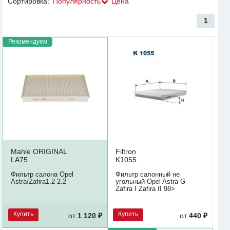
Сортировка:
Популярность
Цена
1
Рекомендуем
Mahle ORIGINAL
Filtron
LA75
K1055
Фильтр салона Opel
Фильтр салонный не
Astra/Zafira1.2-2.2
угольный Opel Astra G
Zafira I Zafira II 98>
Купить
Купить
от
1 120 ₽
от
440 ₽