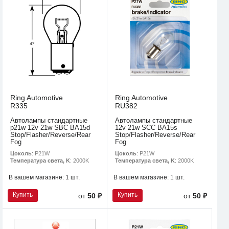
Ring Automotive
Ring Automotive
R335
RU382
Автолампы стандартные
Автолампы стандартные
p21w 12v 21w SBC BA15d
12v 21w SCC BA15s
Stop/Flasher/Reverse/Rear
Stop/Flasher/Reverse/Rear
Fog
Fog
Цоколь
: P21W
Цоколь
: P21W
Температура света, K
: 2000K
Температура света, K
: 2000K
В вашем магазине:
1 шт.
В вашем магазине:
1 шт.
Купить
Купить
от
50 ₽
от
50 ₽