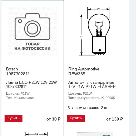
Bosch
Ring Automotive
1987302811
REW335
Лампа ECO P21W 12V 21W
Автолампы стандартные
1987302811
12V 21W P21W FLASHER
Цоколь
: P21W
Цоколь
: P21W
Тип
: Накаливания
Температура света, K
: 2000K
В вашем магазине:
2 шт.
Купить
Купить
от
30 ₽
от
130 ₽