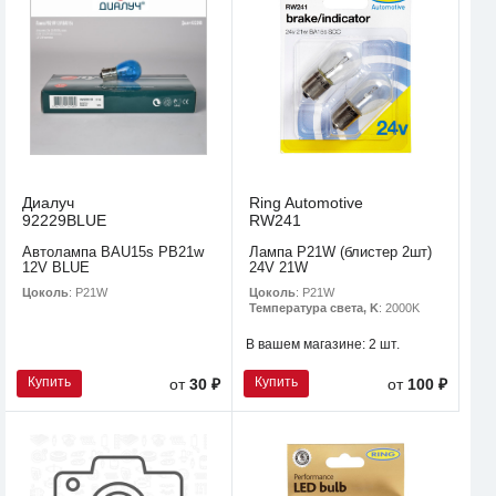
Диалуч
Ring Automotive
92229BLUE
RW241
Автолампа BAU15s PB21w
Лампа P21W (блистер 2шт)
12V BLUE
24V 21W
Цоколь
: P21W
Цоколь
: P21W
Температура света, K
: 2000K
В вашем магазине:
2 шт.
Купить
Купить
от
30 ₽
от
100 ₽