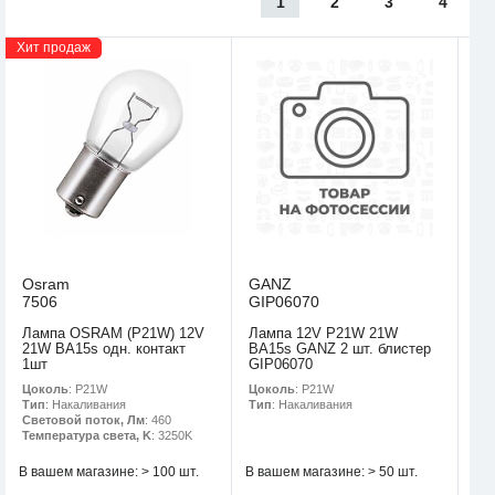
1
2
3
4
Хит продаж
Osram
GANZ
7506
GIP06070
Лампа OSRAM (P21W) 12V
Лампа 12V P21W 21W
21W BA15s одн. контакт
BA15s GANZ 2 шт. блистер
1шт
GIP06070
Цоколь
: P21W
Цоколь
: P21W
Тип
: Накаливания
Тип
: Накаливания
Световой поток, Лм
: 460
Температура света, K
: 3250K
В вашем магазине:
> 100 шт.
В вашем магазине:
> 50 шт.