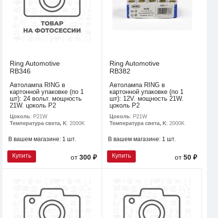
Ring Automotive
Ring Automotive
RB346
RB382
Автолампа RING в
Автолампа RING в
картонной упаковке (по 1
картонной упаковке (по 1
шт): 24 вольт. мощность
шт): 12V. мощность 21W.
21W. цоколь P2
цоколь P2
Цоколь
: P21W
Цоколь
: P21W
Температура света, K
: 2000K
Температура света, K
: 2000K
В вашем магазине:
1 шт.
В вашем магазине:
1 шт.
Купить
Купить
от
300 ₽
от
50 ₽