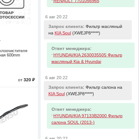
RENAULT 7701056965
6 авг 20:22
Запрос клиента:
Фильтр масляный
на
KIA Soul
(XWEJP8*****)
7
Ответ менеджера:
клоочистителя
-
HYUNDAI/KIA 2630035505 Фильтр
сная 600mm
масляный Kia & Hyundai
6 авг 20:22
от
320 ₽
Запрос клиента:
Фильтр салона на
KIA Soul
(XWEJP8*****)
Ответ менеджера:
-
HYUNDAI/KIA 97133B2000 Фильтр
салона SOUL (2013-)
6 авг 20:22