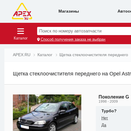
Магазины
Автос
Поиск по номеру автозапчасти
Каталог
Способ получения заказа не выбран
APEX.RU
Каталог
Щетка стеклоочистителя переднего
Щетка стеклоочистителя переднего на Opel Astr
Поколение G
1998 - 2009
Турбо?
Нет
Да