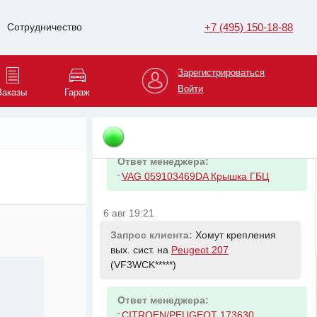
+7 (495) 150-18-88
Сотрудничество
Зарегистрироваться
6 авг 19:20
Войти
Заказы
Гараж
Запрос клиента:
Клапанная крышка
левая на
Volkswagen Touareg
(WVGZZZ*****)
Ответ менеджера:
-
VAG 059103469DA Крышка ГБЦ
6 авг 19:21
Запрос клиента:
Хомут крепления
вых. сист. на
Peugeot 207
(VF3WCK*****)
Ответ менеджера:
-
CITROEN/PEUGEOT 173630