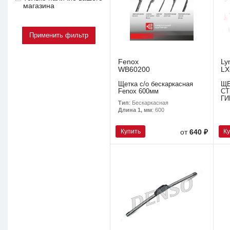
магазина
Fenox
Ly
WB60200
LX
Щетка с/о бескаркасная
Щ
Fenox 600мм
С
ГИ
Тип
: Бескаркасная
Длина 1, мм
: 600
Купить
К
от
640 ₽