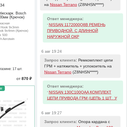
на
Nissan Terrano
(Z8NHSN*****)
34
 бескарк. Bosch
500мм (Крючок)
Ответ менеджера:
ркасная
-
NISSAN 1172000Q8B РЕМЕНЬ
: Hook 9x3mm
ПРИВОДНОЙ. С ДЛИННОЙ
ook 9x4mm (Крючок)
м
: 500
НАРУЖНОЙ ОКР
ch Aerotwin
6 авг 19:24
Запрос клиента:
Ремкомплект цепи
ГРМ + натяжитель + успокоитель на
газине:
17 шт.
Nissan Terrano
(Z8NHSN*****)
от
870 ₽
Ответ менеджера:
м
-
NISSAN 130C100QAA КОМПЛЕКТ
ЦЕПИ ПРИВОДА ГРМ (ЦЕПЬ 1 ШТ.. У
6 авг 19:27
Запрос клиента:
Опора кардана с