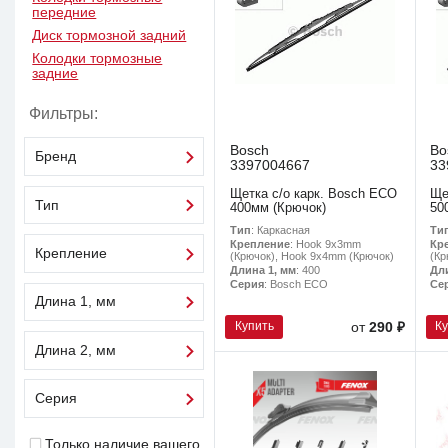
передние
Диск тормозной задний
Колодки тормозные
задние
Фильтры:
Bosch
Bo
Бренд
3397004667
33
Щетка с/о карк. Bosch ECO
Ще
Тип
400мм (Крючок)
50
Тип
: Каркасная
Ти
Крепление
: Hook 9x3mm
Кр
Крепление
(Крючок), Hook 9x4mm (Крючок)
(Кр
Длина 1, мм
: 400
Дл
Серия
: Bosch ECO
Се
Длина 1, мм
Купить
К
от
290 ₽
Длина 2, мм
Серия
Только наличие вашего