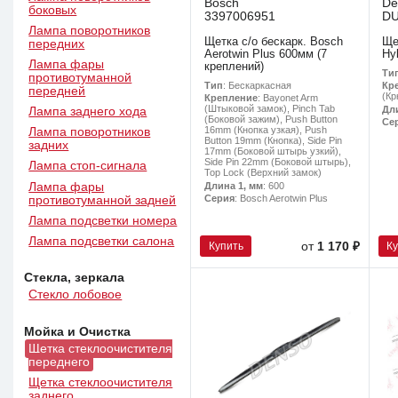
Bosch
De
боковых
3397006951
D
Лампа поворотников
Щетка с/о бескарк. Bosch
Ще
передних
Aerotwin Plus 600мм (7
Hy
Лампа фары
креплений)
Ти
противотуманной
Тип
: Бескаркасная
Кр
передней
(Кр
Крепление
: Bayonet Arm
(Штыковой замок), Pinch Tab
Дл
Лампа заднего хода
(Боковой зажим), Push Button
Се
16mm (Кнопка узкая), Push
Лампа поворотников
Button 19mm (Кнопка), Side Pin
задних
17mm (Боковой штырь узкий),
Side Pin 22mm (Боковой штырь),
Лампа стоп-сигнала
Top Lock (Верхний замок)
Длина 1, мм
: 600
Лампа фары
Серия
: Bosch Aerotwin Plus
противотуманной задней
Лампа подсветки номера
Лампа подсветки салона
Купить
К
от
1 170 ₽
Стекла, зеркала
Стекло лобовое
Мойка и Очистка
Щетка стеклоочистителя
переднего
Щетка стеклоочистителя
заднего