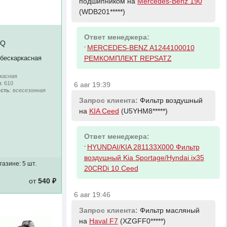
подшипником на
Mercedes-Benz 190
(WDB201*****)
Ответ менеджера:
FQ
-
MERCEDES-BENZ A1244100010
 бескаркасная
РЕМКОМПЛЕКТ REPSATZ
ркасная
м
: 610
6 авг 19:39
сть
: всесезонная
Запрос клиента:
Фильтр воздушный
на
KIA Ceed
(U5YHM8*****)
Ответ менеджера:
-
HYUNDAI/KIA 281133X000 Фильтр
воздушный Kia Sportage/Hyndai ix35
газине:
5 шт.
20CRDi 10 Ceed
от
540 ₽
6 авг 19:46
Запрос клиента:
Фильтр масляный
на
Haval F7
(XZGFF0*****)