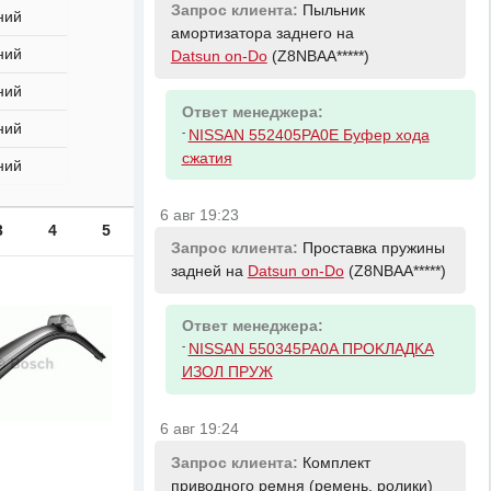
Запрос клиента:
Пыльник
ний
амортизатора заднего на
ний
Datsun on-Do
(Z8NBAA*****)
ний
Ответ менеджера:
ний
-
NISSAN 552405PA0E Буфер хода
сжатия
ний
6 авг 19:23
3
4
5
Запрос клиента:
Проставка пружины
задней на
Datsun on-Do
(Z8NBAA*****)
Ответ менеджера:
-
NISSAN 550345PA0A ПPOKЛAДKA
ИЗOЛ ПPУЖ
6 авг 19:24
Запрос клиента:
Комплект
приводного ремня (ремень, ролики)