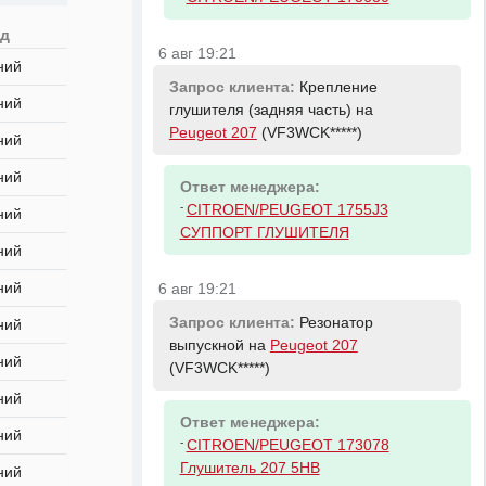
од
6 авг 19:21
ний
Запрос клиента:
Крепление
ний
глушителя (задняя часть) на
Peugeot 207
(VF3WCK*****)
ний
ний
Ответ менеджера:
-
CITROEN/PEUGEOT 1755J3
ний
СУППОРТ ГЛУШИТЕЛЯ
ний
ний
6 авг 19:21
Запрос клиента:
Резонатор
ний
выпускной на
Peugeot 207
ний
(VF3WCK*****)
ний
Ответ менеджера:
ний
-
CITROEN/PEUGEOT 173078
Глушитель 207 5HB
ний