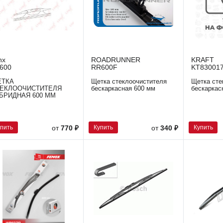
nx
ROADRUNNER
KRAFT
600
RR600F
KT83001
ЕТКА
Щетка стеклоочистителя
Щетка сте
ТЕКЛООЧИСТИТЕЛЯ
бескаркасная 600 мм
бескарка
БРИДНАЯ 600 ММ
упить
Купить
Купить
от
770 ₽
от
340 ₽