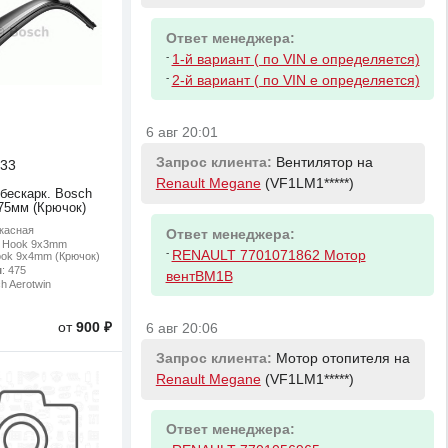
Ответ менеджера:
-
1-й вариант ( по VIN е определяется)
-
2-й вариант ( по VIN е определяется)
6 авг 20:01
Запрос клиента:
Вентилятор на
33
Renault Megane
(VF1LM1*****)
 бескарк. Bosch
475мм (Крючок)
ркасная
Ответ менеджера:
: Hook 9x3mm
-
RENAULT 7701071862 Мотор
ook 9x4mm (Крючок)
м
: 475
вентBM1B
ch Aerotwin
от
900 ₽
6 авг 20:06
Запрос клиента:
Мотор отопителя на
Renault Megane
(VF1LM1*****)
Ответ менеджера:
-