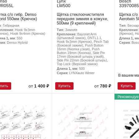
nso
Lynx
Bosch
UR055L
LW500
33970085
тка с/о гибр. Denso
Щётка стеклоочистителя
Щетка с/о
brid 550мм (Крючок)
передняя зимняя в кожухе,
Aerotwin 
500мм (9 креплений)
п
: Гибридная
Тип
: Беска
Тип
: Зимняя
епление
: Hook 9x3mm
Крепление
ючок), Hook 9x4mm (Крючок)
(Крючок), H
Крепление
: Bayonet Arm
(Штыковой замок), DNTL1.1,
ина 1, мм
: 550
Длина 1, м
Hook 9x3mm (Крючок), Pinch Tab
рия
: Denso Hybrid
Серия
: Bos
(Боковой зажим), Push Button
16mm (Кнопка узкая), Push
Button 19mm (Кнопка), Side Pin
17mm (Боковой штырь узкий),
Side Pin 22mm (Боковой штырь),
Top Lock (Верхний замок)
Длина 1, мм
: 500
Серия
: LYNXauto Winter
В вашем ма
упить
Купить
Купить
от
1 400 ₽
от
780 ₽
Рекомендуе