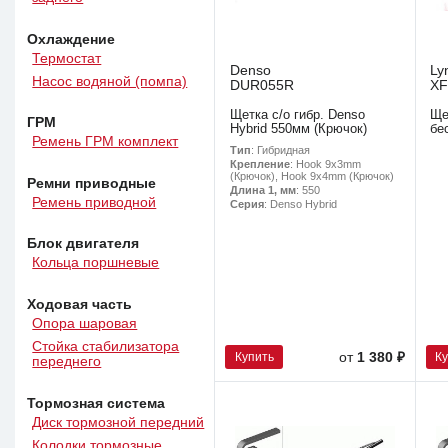
Охлаждение
Термостат
Denso
Ly
Насос водяной (помпа)
DUR055R
XF
Щетка с/о гибр. Denso
Ще
ГРМ
Hybrid 550мм (Крючок)
бе
Ремень ГРМ комплект
Тип
: Гибридная
Крепление
: Hook 9x3mm
(Крючок), Hook 9x4mm (Крючок)
Ремни приводные
Длина 1, мм
: 550
Ремень приводной
Серия
: Denso Hybrid
Блок двигателя
Кольца поршневые
Ходовая часть
Опора шаровая
Стойка стабилизатора
Купить
К
от
1 380 ₽
переднего
Тормозная система
Диск тормозной передний
Колодки тормозные