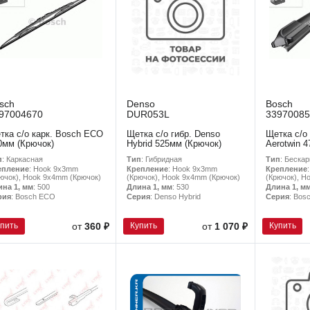
sch
Denso
Bosch
97004670
DUR053L
33970085
тка с/о карк. Bosch ECO
Щетка с/о гибр. Denso
Щетка с/о
0мм (Крючок)
Hybrid 525мм (Крючок)
Aerotwin 
п
: Каркасная
Тип
: Гибридная
Тип
: Беска
епление
: Hook 9x3mm
Крепление
: Hook 9x3mm
Крепление
ючок), Hook 9x4mm (Крючок)
(Крючок), Hook 9x4mm (Крючок)
(Крючок), H
ина 1, мм
: 500
Длина 1, мм
: 530
Длина 1, м
рия
: Bosch ECO
Серия
: Denso Hybrid
Серия
: Bos
упить
Купить
Купить
от
360 ₽
от
1 070 ₽