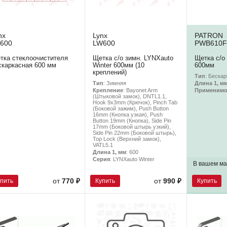
nx
Lynx
PATRON
600
LW600
PWB610
тка стеклоочистителя
Щетка с/о зимн. LYNXauto
Щетка с/о
скаркасная 600 мм
Winter 600мм (10
600мм
креплений)
Тип
: Беска
Тип
: Зимняя
Длина 1, м
Крепление
: Bayonet Arm
Применимо
(Штыковой замок), DNTL1.1,
Hook 9x3mm (Крючок), Pinch Tab
(Боковой зажим), Push Button
16mm (Кнопка узкая), Push
Button 19mm (Кнопка), Side Pin
17mm (Боковой штырь узкий),
Side Pin 22mm (Боковой штырь),
Top Lock (Верхний замок),
VATL5.1
Длина 1, мм
: 600
Серия
: LYNXauto Winter
В вашем ма
упить
Купить
Купить
от
770 ₽
от
990 ₽