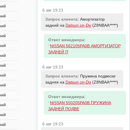
ний
6 авг 19:23
ний
Запрос клиента:
Амортизатор
задний на
Datsun on-Do
(Z8NBAA*****)
ний
ний
Ответ менеджера:
-
ний
NISSAN 562105PA0B АМОРТИЗАТОР
ЗАДНЕЙ П
ний
ний
6 авг 19:23
ний
Запрос клиента:
Пружина подвески
задняя на
Datsun on-Do
(Z8NBAA*****)
ний
ний
Ответ менеджера:
-
NISSAN 550205PA0B ПРУЖИНА
ний
ЗАДНЕЙ ПОДВЕ
ний
6 авг 19:23
ний