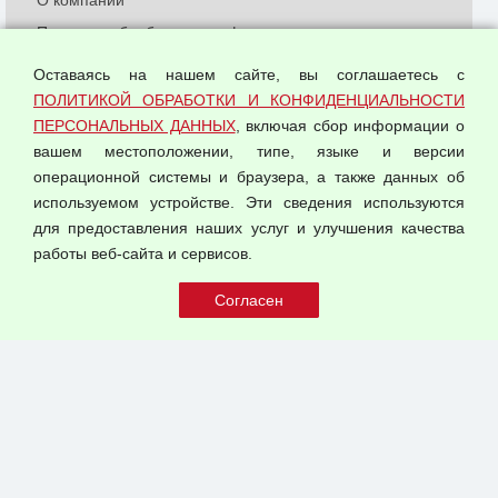
Политика обработки и конфиденциальности
персональных данных
Оставаясь на нашем сайте, вы соглашаетесь с
Согласием на обработку персональных данных
ПОЛИТИКОЙ ОБРАБОТКИ И КОНФИДЕНЦИАЛЬНОСТИ
Оферта оптовой купли-продажи
ПЕРСОНАЛЬНЫХ ДАННЫХ
, включая сбор информации о
Публичная оферта
вашем местоположении, типе, языке и версии
операционной системы и браузера, а также данных об
используемом устройстве. Эти сведения используются
для предоставления наших услуг и улучшения качества
© 2026 ООО "Феникс"
работы веб-сайта и сервисов.
Все права защищены.