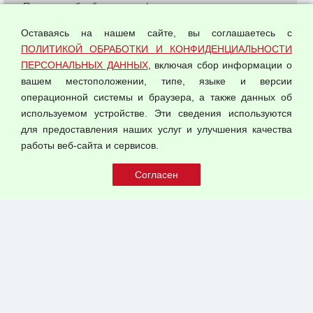
Политика обработки и конфиденциальности
персональных данных
Оставаясь на нашем сайте, вы соглашаетесь с
Согласием на обработку персональных данных
ПОЛИТИКОЙ ОБРАБОТКИ И КОНФИДЕНЦИАЛЬНОСТИ
Оферта оптовой купли-продажи
ПЕРСОНАЛЬНЫХ ДАННЫХ
, включая сбор информации о
Публичная оферта
вашем местоположении, типе, языке и версии
операционной системы и браузера, а также данных об
используемом устройстве. Эти сведения используются
для предоставления наших услуг и улучшения качества
© 2026 ООО "Феникс"
работы веб-сайта и сервисов.
Все права защищены.