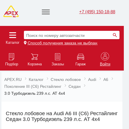
+7 (495) 150-18-88
Поиск по номеру автозапчасти
Каталог
Способ получения заказа не выбран
Подбор
Корзина
Заказы
Гараж
Войти
APEX.RU
Каталог
Стекло лобовое
Audi
A6
Поколение III (C6) Рестайлинг
Седан
3.0 Турбодизель 239 л.с. AT 4x4
Стекло лобовое на Audi A6 III (C6) Рестайлинг
Седан 3.0 Турбодизель 239 л.с. AT 4x4