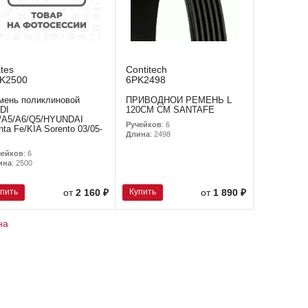
tes
Contitech
K2500
6PK2498
мень поликлиновой
ПРИВОДНОЙ РЕМЕНЬ L
DI
120СМ CM SANTAFE
/A5/A6/Q5/HYUNDAI
Ручейков
: 6
nta Fe/KIA Sorento 03/05-
Длина
: 2498
чейков
: 6
ина
: 2500
упить
Купить
от
2 160 ₽
от
1 890 ₽
на