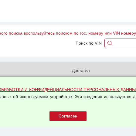
ного поиска воспользуйтесь поиском по гос. номеру или VIN номер
Поиск по VIN
и
Доставка
бработки и конфиденциальности
Вакансии
ых данных
Оплата и возвраты
ОБРАБОТКИ И КОНФИДЕНЦИАЛЬНОСТИ ПЕРСОНАЛЬНЫХ ДАННЫ
на обработку персональных
Арендодателям
данных об используемом устройстве. Эти сведения используются д
Написать письмо Руководству
овой купли-продажи
оферта