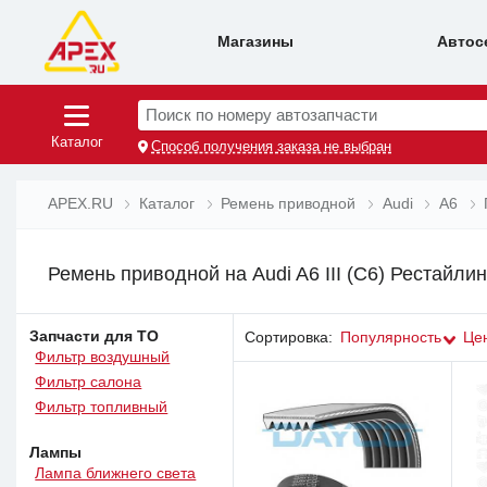
Магазины
Автос
Поиск по номеру автозапчасти
Каталог
Способ получения заказа не выбран
APEX.RU
Каталог
Ремень приводной
Audi
A6
Ремень приводной на Audi A6 III (C6) Рестайлин
Запчасти для ТО
Сортировка:
Популярность
Це
Фильтр воздушный
Фильтр салона
Фильтр топливный
Лампы
Лампа ближнего света