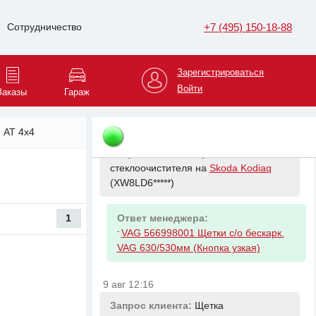
Запрос клиента:
Лямбда зонд на
+7 (495) 150-18-88
Сотрудничество
Skoda Kodiaq
(XW8LD6*****)
Ответ менеджера:
Зарегистрироваться
-
верхний
Войти
Заказы
Гараж
-
нижний
9 авг 12:16
. AT 4x4
Запрос клиента:
Щетки
стеклоочистителя на
Skoda Kodiaq
(XW8LD6*****)
1
Ответ менеджера:
-
VAG 566998001 Щетки с/о бескарк.
VAG 630/530мм (Кнопка узкая)
9 авг 12:16
Запрос клиента:
Щетка