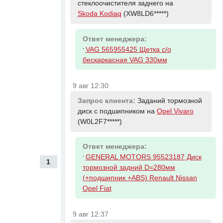
стеклоочистителя заднего на
Skoda Kodiaq
(XW8LD6*****)
Ответ менеджера:
-
VAG 565955425 Щетка с/о
бескаркасная VAG 330мм
9 авг 12:30
Запрос клиента:
Заданий тормозной
диск с подшипником на
Opel Vivaro
(W0L2F7*****)
Ответ менеджера:
-
GENERAL MOTORS 95523187 Диск
1
тормозной задний D=280мм
(+подшипник +ABS) Renault Nissan
Opel Fiat
9 авг 12:37