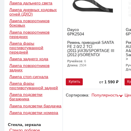
Лампа дальнего света
Лампа дневных ходовых
огней (ДХО)
Лампа поворотников
боковых
Dayco
Ga
Лампа поворотников
6PK2504
6P
передних
Ремень приводной SANTA
Ре
Лампа фары
FE 2.0/2.2 TCI
AU
противотуманной
(2011-)/iX35/SPORTAGE III
A4
передней
(2012-)/SORENTO/
Sa
Лампа заднего хода
>
Ручейков
: 6
Лампа поворотников
Ру
Длина
: 2504
Дл
задних
Лампа стоп-сигнала
Купить
К
от
1 590 ₽
Лампа фары
противотуманной задней
Лампа подсветки
Сортировка:
Популярность
Це
багажника
Лампа подсветки бардачка
Лампа подсветки номера
Стекла, зеркала
Стекло лобовое