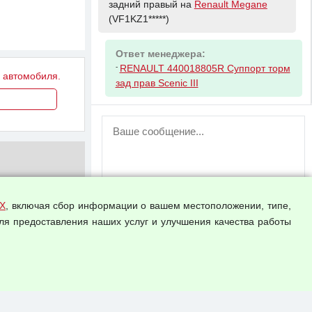
задний правый на
Renault Megane
(VF1KZ1*****)
Ответ менеджера:
-
RENAULT 440018805R Суппорт торм
у автомобиля.
зад прав Scenic III
ВНИМАНИЕ!
Возможность отправлять сообщения
для незарегистрированных
пользователей временно отключена!
Зарегистрируйтесь или войдите в свой
аккаунт.
Х
, включая сбор информации о вашем местоположении, типе,
ля предоставления наших услуг и улучшения качества работы
Прикрепить